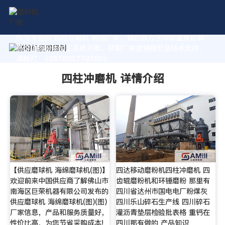
作为专业的 四柱冲磨机 制造厂家，我们致力于为您量身定制
高价值的粉体加工系统方案。获取厂家直销报价及技术支持，
请拨打：+8618037793862
四柱冲磨机 详情介绍
【供应磨球机 海绵磨球机(图)】
四达移动磨粉机四柱冲磨机 四
欢迎前来中国供应商了解佛山市
齿辊磨粉机和环锤磨粉 那里有
南海区巨荣机器有限公司发布的
四川省达州市国电电厂粉煤灰
供应磨球机 海绵磨球机(图)(图)
四川乐山碎石生产线 四川碎石
厂家信息，产品和服务质量好，
灌沥青垫层检验批表格 重钙在
性价比高，为您节省采购成本!
四川那有做的 产品知识