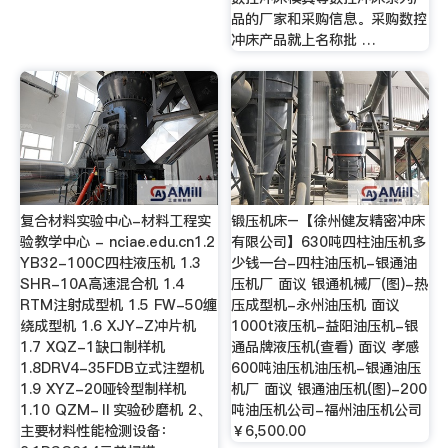
品的厂家和采购信息。采购数控
冲床产品就上名称批 …
复合材料实验中心-材料工程实
锻压机床–【徐州健友精密冲床
验教学中心 - nciae.edu.cn1.2
有限公司】630吨四柱油压机多
YB32-100C四柱液压机 1.3
少钱一台-四柱油压机-银通油
SHR-10A高速混合机 1.4
压机厂 面议 银通机械厂(图)-热
RTM注射成型机 1.5 FW-50缠
压成型机-永州油压机 面议
绕成型机 1.6 XJY-Z冲片机
1000t液压机-益阳油压机-银
1.7 XQZ-1缺口制样机
通品牌液压机(查看) 面议 孝感
1.8DRV4-35FDB立式注塑机
600吨油压机油压机-银通油压
1.9 XYZ-20哑铃型制样机
机厂 面议 银通油压机(图)-200
1.10 QZM-Ⅱ实验砂磨机 2、
吨油压机公司-福州油压机公司
主要材料性能检测设备：
￥6,500.00