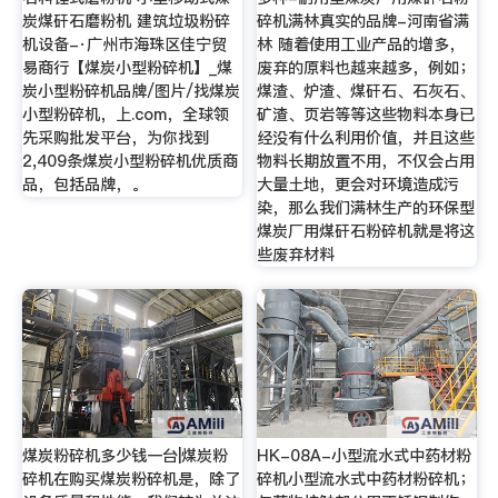
炭煤矸石磨粉机 建筑垃圾粉碎
碎机满林真实的品牌-河南省满
机设备-·广州市海珠区佳宁贸
林 随着使用工业产品的增多，
易商行【煤炭小型粉碎机】_煤
废弃的原料也越来越多，例如；
炭小型粉碎机品牌/图片/找煤炭
煤渣、炉渣、煤矸石、石灰石、
小型粉碎机，上.com，全球领
矿渣、页岩等等这些物料本身已
先采购批发平台，为你找到
经没有什么利用价值，并且这些
2,409条煤炭小型粉碎机优质商
物料长期放置不用，不仅会占用
品，包括品牌，。
大量土地，更会对环境造成污
染，那么我们满林生产的环保型
煤炭厂用煤矸石粉碎机就是将这
些废弃材料
煤炭粉碎机多少钱一台|煤炭粉
HK-08A-小型流水式中药材粉
碎机在购买煤炭粉碎机是，除了
碎机小型流水式中药材粉碎机；