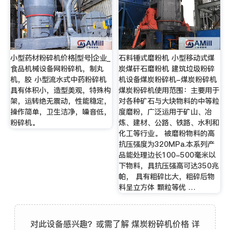
小型药材粉碎机价格|型号|企业_
石料锤式磨粉机 小型移动式煤
食品机械设备网粉碎机，制丸
炭煤矸石磨粉机 建筑垃圾粉碎
机，胶 小型流水式中药粉碎机
机设备煤炭粉碎机-煤炭粉碎机
具有体积小，造型美观，特殊构
煤炭粉碎机使用范围：主要用于
架，运转绝无震动，性能稳定，
对各种矿石与大块物料的中等粒
操作简单，卫生洁净，噪音低，
度磨粉，广泛运用于矿山、冶
粉碎机。
炼、建材、公路、铁路、水利和
化工等行业。 被磨粉物料的高
抗压强度为320MPa.本系列产
品能处理边长100-500毫米以
下物料，具抗压强高可达350兆
帕， 具有粗碎比大，粗碎后物
料呈立方体 颗粒等优 …
对此设备感兴趣？或需了解 煤炭粉碎机价格 详