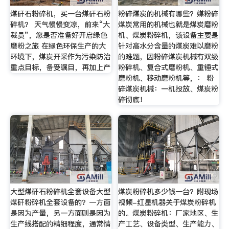
煤矸石粉碎机，买一台煤矸石粉
粉碎煤炭的机械有哪些？媒粉碎
碎机？ 天气慢慢变凉，前来“大
煤炭常用的机械也就是煤炭磨粉
裁员”，您是否准备好开启绿色
机、煤炭粉碎机，该设备主要是
磨粉之旅 在绿色环保生产的大
针对高水分含量的煤炭难以磨粉
环境下，煤炭开采作为污染防治
的难题，因粉碎煤炭机械有双级
重点目标，备受瞩目，再加上产
粉碎机、复合式磨粉机、重锤式
磨粉机、移动磨粉机等，： 粉
碎煤炭机械：一机投放、煤炭粉
碎彻底！
大型煤矸石粉碎机全套设备大型
煤炭粉碎机多少钱一台？附现场
煤矸粉碎机全套设备的？一方面
视频-红星机器关于煤炭粉碎机
是因为产量，另一方面则是因为
的。煤炭粉碎机：厂家地区、生
生产线搭配的精细程度，通常情
产工艺、设备类型、生产能力、