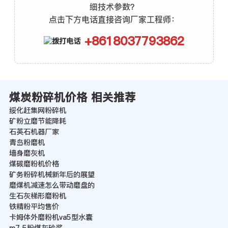
细技术参数？
点击下方电话直接咨询厂家工程师：
+8618037793862
煤炭粉碎机价格 相关推荐
绥化赶集网粉碎机
矿粉立磨节能降耗
石英石机器厂家
青岛粉磨机
墙身磨灰机
煤碳磨粉机价格
矿务粉碎机械新年后的展望
磨煤机减速怎么带动磨盘的
生石灰梯形磨粉机
铁精粉平均售价
卡姆体外磨粉机va5型水囊
m7 5粉煤灰砂浆