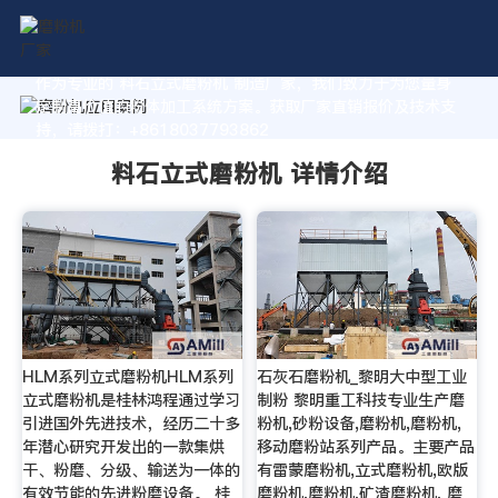
作为专业的 料石立式磨粉机 制造厂家，我们致力于为您量身
定制高价值的粉体加工系统方案。获取厂家直销报价及技术支
持，请拨打：+8618037793862
料石立式磨粉机 详情介绍
HLM系列立式磨粉机HLM系列
石灰石磨粉机_黎明大中型工业
立式磨粉机是桂林鸿程通过学习
制粉 黎明重工科技专业生产磨
引进国外先进技术，经历二十多
粉机,砂粉设备,磨粉机,磨粉机,
年潜心研究开发出的一款集烘
移动磨粉站系列产品。主要产品
干、粉磨、分级、输送为一体的
有雷蒙磨粉机,立式磨粉机,欧版
有效节能的先进粉磨设备。 桂
磨粉机,磨粉机,矿渣磨粉机, 磨