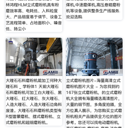
林鸿程HLM立式磨粉机具有粉
煤机,中速磨煤机,高压悬辊磨粉
磨效率高、电耗低、入料粒度
机等设备,提供整条生产线服务.
大、产品细度易于调节、设备工
欢迎选购.
艺流程简单、占地面积小、噪音
低、扬尘小
大理石石料磨粉机能加工何种大
立式磨粉机图片-海量高清立式
理石料 _ 学粉体1 天前大理石
磨粉机图片大全 - 为您找到约
石料磨粉机可加工白大理石、黑
167张立式磨粉机，的立式磨粉
大理石、红大理石、灰大理石、
机大全拥有海量精选高清图片，
人造大理石、人造大理石边角料
大量的细节图，多角度拍摄，全
废渣。大理石石料磨粉机类型有
方位真人展示，为您购买立式磨
R型雷蒙磨机、摆式磨粉机、立
粉机相关产品提供全方位的图片
式磨粉机和超细磨粉机。
参考。您还可以找电动磨粉机,