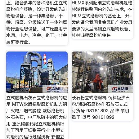
上，结合多年的各种磨机生立式
HLMX系列超细立式磨粉机是桂
磨粉机产经验，设计开发的先进
林鸿程借鉴国内外先进技术，在
粉磨设备。是一种集磨粉、干
HLM立式磨粉机的基础上，开
燥、粉磨、分级输送于一体的磨
发的适合我国非金属矿产业发展
粉行业理想设备。可广泛应用于
要求的大型高细立式磨粉设备。
水泥、电力、冶金、化工、非金
桂林鸿程磨粉机销售
属矿等行业。
立式磨机石灰石立式磨粉机的应
长石粉立式磨粉机 饲料级沸石
用 MTW欧版梯形磨粉机助力钢
粉/海泡石磨粉机 石灰石立式
厂火电厂烟气脱硫 欧版磨粉机
订货号 98161892 品牌 黎明
在石灰石，电厂脱硫中的强大应
重工 货号 98161892
用 重质碳酸钙经立式磨机精细
加工可用于纸张等行业 小型立
式磨机的运行过程浅析 新型立