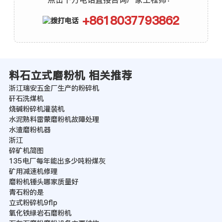
+8618037793862
料石立式磨粉机 相关推荐
浙江瑞安五金厂生产的粉碎机
矸石洗煤机
烧碱粉碎机灌装机
水泥熟料雷蒙磨粉机故障处理
水渣磨粉机器
浙江
碎矿机简图
135电厂每年能出多少吨粉煤灰
矿用减速机修理
磨粉机锤头哪家质量好
青石粉的是
立式粉碎机9flp
氧化铁绿岩石磨粉机