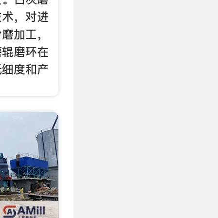
技术，对进
粉磨加工，
磨辊磨环在
低细度和产