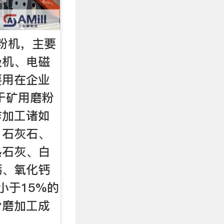
粉机，主要
级机、电磁
要用在企业
于矿用磨粉
作加工诸如
：石灰石、
熟石灰、白
钙、氧化钙
小于15%的
粉磨加工成