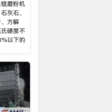
悬辊磨粉机
、石灰石、
膏、方解
莫氏硬度不
6%以下的
。