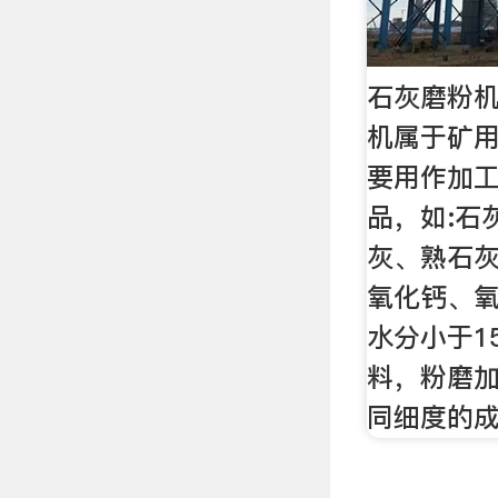
石灰磨粉机
机属于矿
要用作加
品，如:石
灰、熟石
氧化钙、氧
水分小于1
料，粉磨加
同细度的