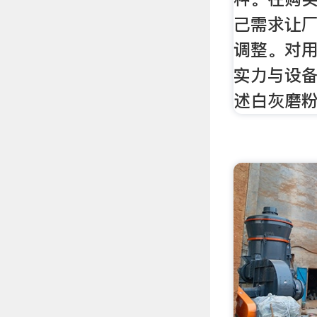
己需求让
调整。对
实力与设
述白灰磨