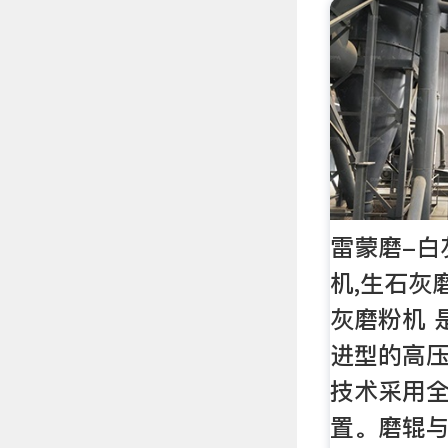
雷蒙磨-白
机,生石灰
灰磨粉机 
进型的高压
技术采用
置。磨辊