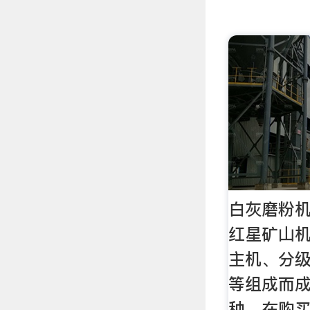
白灰磨粉机
红星矿山
主机、分
等组成而
种。在购