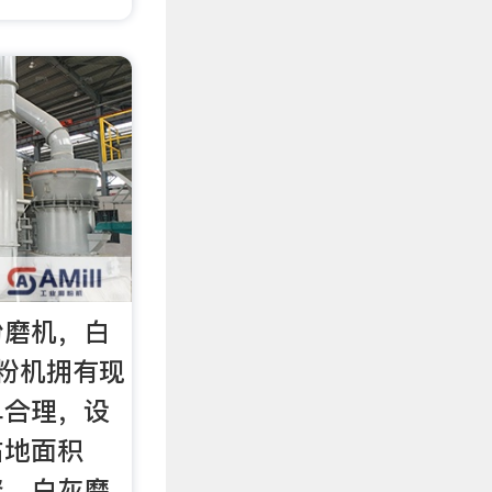
粉磨机，白
粉机拥有现
单合理，设
占地面积
资。白灰磨