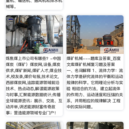
重机、输送机、通风机和排水机
械等。
炼焦煤上市公司有哪些？-中国
煤矿机械---题库及答案_百度
煤炭（煤矿）煤炭网,设备,煤炭
文库煤矿机械复习题及答案
供求,煤矿新闻,煤矿人才,煤业技
一、名词解释 1、流体力学：流
术,校友录,煤价旬报,技术论文,
体力学是研究流体的平衡和运动
西部煤炭网,追踪能源领域前沿
规律的科学。它用理论分析与实
技术、热点动态,解读能源政策
验 相结合的方法，建立起流体
与时事,汇聚能源数据统计,传播
的作用力、运动速度和压强的关
全球能源资讯；展示、交流、互
系，并用相应的规律解决 工程
动并举,讲述能源财富传奇故
中的实际问题。
事；营造能源领域专业门户！