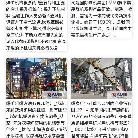
煤矿机械很多的!!重要的和主要
司是国际煤机集团(IMM)旗下集
的有:1.提升机绞车: 提升下放材
采煤机系列产品研发、制造、检
料,运输工作人员必备2.通风机:
测、营销为一体的现代高新技术
保证井下空气流通,吹散瓦斯必
企业。始建于1936年，是我国
备3.水泵:井下排水,供水必备4.
台采煤机诞生地，是目前国内主
空压机:井下动力源有更先进的
要采煤机生产厂家之一。
可以代替5采煤机:不说也知道是
采煤的上机械采掘必备6.掘
煤矿采煤方法有哪几种？_状态:
煤炭行业可能涉及到的产业链有
未解决煤矿用的机械，都有哪些
哪些？ - 知乎国内生产煤矿机
_ 煤矿机械设备分类有哪些_状
器人产品的公司有哪些？��看
态: 未解决煤矿常用的机械都有
更多结果煤矿采煤机械有哪些？
什么？_状态: 未解决查看更多结
_ 60万吨煤矿开采所需机械设
果采煤机_采煤机是综采成套装
备有哪些 4 煤矿常用的机械都