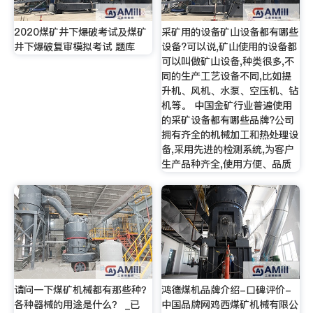
2020煤矿井下爆破考试及煤矿
采矿用的设备矿山设备都有哪些
井下爆破复审模拟考试 题库
设备?可以说,矿山使用的设备都
可以叫做矿山设备,种类很多,不
同的生产工艺设备不同,比如提
升机、风机、水泵、空压机、钻
机等。 中国金矿行业普遍使用
的采矿设备都有哪些品牌?公司
拥有齐全的机械加工和热处理设
备,采用先进的检测系统,为客户
生产品种齐全,使用方便、品质
请问一下煤矿机械都有那些种？
鸿德煤机品牌介绍-口碑评价-
各种器械的用途是什么？ _已
中国品牌网鸡西煤矿机械有限公