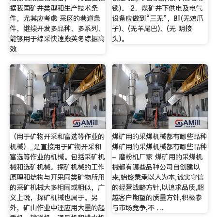
据我国矿井类型和生产技术条
锁)。 2．煤矿井下供电及电气
件，尤其应考虑 采区的巷道条
设备应做到“三无”，即(无鸡爪
件，继续开发多品种、多系列、
子)、(无羊尾巴)、(无 明接
能够用于综采快速搬荚冬综掘高
头)。
效
（用于矿物开采和富选等作业的
煤矿用的采煤机械都有哪些品种
机械）_是直接用于矿物开采和
煤矿用的采煤机械都有哪些品种
富选等作业的机械。包括采矿机
- 磨粉机厂家 煤矿用的采煤机
械和选矿机械。探矿机械的工作
械都有哪些品种公司自创建以
原理和结构与开采同类矿物所用
来,始终秉承以人为本,诚实守信
的采矿机械大多相同或相似，广
的经营战略方针,以追求品质,超
义上说，探矿机械也属于。另
越客户期望的质量方针,积极参
外，矿山作业中还应用大量的起
与市场竞争,不 …