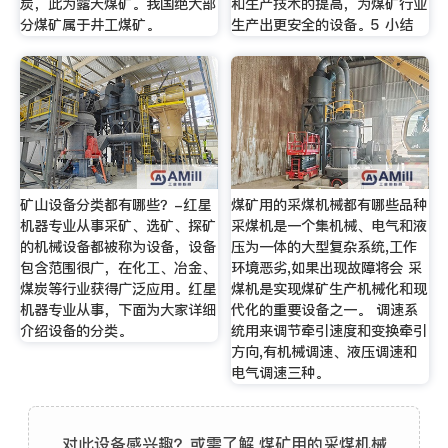
炭，此为露天煤矿。我国绝大部
和生产技术的提高，为煤矿行业
分煤矿属于井工煤矿。
生产出更安全的设备。5 小结
矿山设备分类都有哪些？-红星
煤矿用的采煤机械都有哪些品种
机器专业从事采矿、选矿、探矿
采煤机是一个集机械、电气和液
的机械设备都被称为设备，设备
压为一体的大型复杂系统,工作
包含范围很广，在化工、冶金、
环境恶劣,如果出现故障将会 采
煤炭等行业获得广泛应用。红星
煤机是实现煤矿生产机械化和现
机器专业从事，下面为大家详细
代化的重要设备之一。 调速系
介绍设备的分类。
统用来调节牵引速度和变换牵引
方向,有机械调速、液压调速和
电气调速三种。
对此设备感兴趣？或需了解 煤矿用的采煤机械