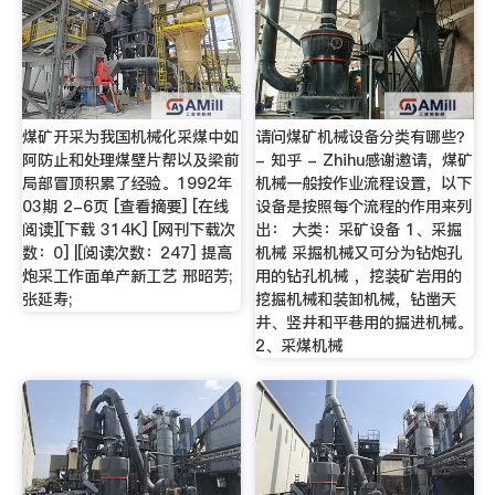
煤矿开采为我国机械化采煤中如
请问煤矿机械设备分类有哪些？
阿防止和处理煤壁片帮以及梁前
- 知乎 - Zhihu感谢邀请，煤矿
局部冒顶积累了经验。1992年
机械一般按作业流程设置，以下
03期 2-6页 [查看摘要] [在线
设备是按照每个流程的作用来列
阅读][下载 314K] [网刊下载次
出： 大类：采矿设备 1、采掘
数：0] |[阅读次数：247] 提高
机械 采掘机械又可分为钻炮孔
炮采工作面单产新工艺 邢昭芳;
用的钻孔机械 ，挖装矿岩用的
张延寿;
挖掘机械和装卸机械，钻凿天
井、竖井和平巷用的掘进机械。
2、采煤机械