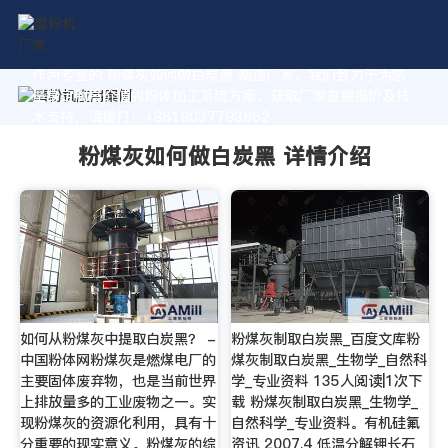
作为专业的 粉煤灰如何做白炭黑 制造厂家，我们致力于为您
量身定制高价值的粉体加工系统方案。获取厂家直销报价及技
术支持，请拨打：+8618037793862
粉煤灰如何做白炭黑 详情介绍
如何从粉煤灰中提取白炭黑？ -
粉煤灰制取白炭黑_百度文库粉
中国粉体网粉煤灰是燃煤电厂的
煤灰制取白炭黑_生物学_自然科
主要固体废弃物，也是当前世界
学_专业资料 135人阅读|1次下
上排放量多的工业废物之一。实
载 粉煤灰制取白炭黑_生物学_
现粉煤灰的资源化利用，具有十
自然科学_专业资料。有机硅氟
分重要的现实意义。粉煤灰的综
资讯 2007.4 低温分解钾长石