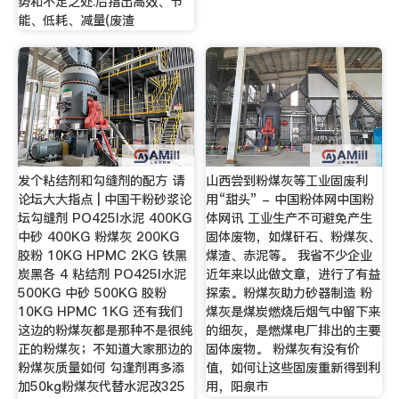
势和不足之处.后指出高效、节
能、低耗、减量(废渣
发个粘结剂和勾缝剂的配方 请
山西尝到粉煤灰等工业固废利
论坛大大指点 | 中国干粉砂浆论
用“甜头” - 中国粉体网中国粉
坛勾缝剂 PO425I水泥 400KG
体网讯 工业生产不可避免产生
中砂 400KG 粉煤灰 200KG
固体废物，如煤矸石、粉煤灰、
胶粉 10KG HPMC 2KG 铁黑
煤渣、赤泥等。 我省不少企业
炭黑各 4 粘结剂 PO425I水泥
近年来以此做文章，进行了有益
500KG 中砂 500KG 胶粉
探索。粉煤灰助力砂器制造 粉
10KG HPMC 1KG 还有我们
煤灰是煤炭燃烧后烟气中留下来
这边的粉煤灰都是那种不是很纯
的细灰，是燃煤电厂排出的主要
正的粉煤灰；不知道大家那边的
固体废物。 粉煤灰有没有价
粉煤灰质量如何 勾逢剂再多添
值，如何让这些固废重新得到利
加50kg粉煤灰代替水泥改325
用，阳泉市