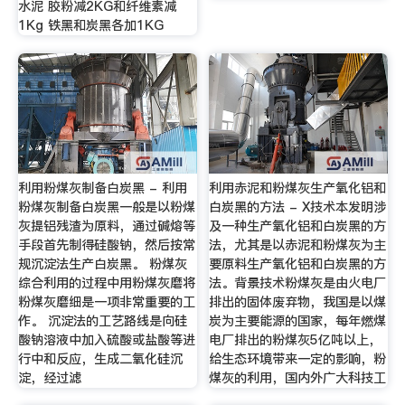
水泥 胶粉减2KG和纤维素减
1Kg 铁黑和炭黑各加1KG
利用粉煤灰制备白炭黑 - 利用
利用赤泥和粉煤灰生产氧化铝和
粉煤灰制备白炭黑一般是以粉煤
白炭黑的方法 - X技术本发明涉
灰提铝残渣为原料，通过碱熔等
及一种生产氧化铝和白炭黑的方
手段首先制得硅酸钠，然后按常
法，尤其是以赤泥和粉煤灰为主
规沉淀法生产白炭黑。 粉煤灰
要原料生产氧化铝和白炭黑的方
综合利用的过程中用粉煤灰磨将
法。背景技术粉煤灰是由火电厂
粉煤灰磨细是一项非常重要的工
排出的固体废弃物，我国是以煤
作。 沉淀法的工艺路线是向硅
炭为主要能源的国家，每年燃煤
酸钠溶液中加入硫酸或盐酸等进
电厂排出的粉煤灰5亿吨以上，
行中和反应，生成二氧化硅沉
给生态环境带来一定的影响，粉
淀，经过滤
煤灰的利用，国内外广大科技工