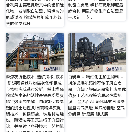
合利用主要是提取其中的铝和硅
制备白炭黑 钾长石提取钾肥后
化物，或制取白炭黑。粉煤灰的
综合利 用副产物生产白炭黑是
形成过程 粉煤灰的组成 1.粉煤
一项新 工艺。
灰的化学成分
粉煤灰提铝技术_选矿技术_技术
白炭黑 - 精细化工加工物料 -
_矿道网通过对粉煤灰化学组成
埃尔派埃尔派推荐你了解白炭
与物相构成进行分析，指出增强
黑，详细了解白炭黑物料应用优
粉煤灰中铝的活性是提高粉煤灰
势及工艺流程等信息尽在埃尔
提铝效率的关键。围绕如何提高
派。 全系产品 流化床式气流磨
铝的浸出活性,对目前粉煤灰提
圆盘式气流磨 蒸汽动能磨 空气
铝技术，包括钙盐、钠盐碱法烧
分级磨 针盘磨 锤式磨
结，酸浸法等工艺进行了详细讨
论，并探讨了各种技术工艺的优