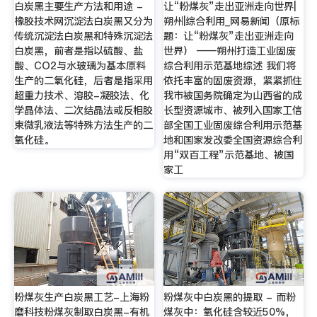
白炭黑主要生产方法和用途 -
让“粉煤灰”走出亚洲走向世界|
橡胶技术网沉淀法白炭黑又分为
朔州|综合利用_网易新闻（原标
传统沉淀法白炭黑和特殊沉淀法
题：让“粉煤灰”走出亚洲走向
白炭黑，前者是指以硫酸、盐
世界） ——朔州打造工业固废
酸、CO2与水玻璃为基本原料
综合利用示范基地综述 我们将
生产的二氧化硅，后者是指采用
依托丰富的固废资源，紧紧抓住
超重力技术、溶胶-凝胶法、化
我市被国务院确定为山西省的成
学晶体法、二次结晶法或反相胶
长型资源城市、被列入国家工信
束微乳液法等特殊方法生产的二
部全国工业固废综合利用示范基
氧化硅。
地和国家发改委全国资源综合利
用“双百工程”示范基地、被国
家工
粉煤灰生产白炭黑工艺-上海粉
粉煤灰中白炭黑的提取 - 而粉
磨科技粉煤灰制取白炭黑-有机
煤灰中：氧化硅含较近50%，