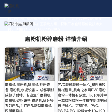
作为专业的 磨粉机粉碎磨粉 制造厂家，我们致力于为您量身
定制高价值的粉体加工系统方案。获取厂家直销报价及技术支
持，请拨打：+8618037793862
磨粉机粉碎磨粉 详情介绍
磨粉机,磨粉机,球磨机,砂粉设
PVC磨粉磨粉一体机_塑料橡胶
备,磨粉机,水泥设备 - 成都孚耐
机械栏目_机电之家网PVC磨粉
成都孚耐特，专业生产磨粉机,
磨粉一体机有多重。以下为其中
磨粉机,砂粉设备,输送机,筛分等
一款磨粉磨粉一体机在制造车间
系列产品,主打产品新型磨粉机,
进行试机。可磨PE、PVC、
四川磨粉机
PS,PA,PC, 粉料大小10-120