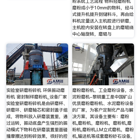
粉系统工艺流程 物料经磨粉机
磨粉成小于10mm的物料，经斗
式提升机提升到储料斗，再由给
料机定量送入主机腔进行研磨，
主机腔内安装在转盘上的磨辊绕
中心轴旋转，磨辊与
实验室研磨粉碎机 环保振动磨
磨粉磨粉机，工业磨粉设备，水
粉机 密封制样磨粉机_设备厂家
泥粉磨机-黎明重工是中国矿山
实验室研磨粉碎机是由研磨杯、
优质磨粉磨粉机、水泥磨粉设备
研磨环、研磨轴芯和密封盖子组
的厂家，为客户定制化产品与解
成，将物料放入研磨装置里，通
决方案，其设备主要有：磨粉
过运转，振动底盘产生强烈的振
机,磨粉机，磨粉机，磨粉机,磨
动模式下物料在研磨装置里面碰
粉机,磨粉机,LM立式磨机，磨粉
撞摩擦达到粉碎效果，很好的控
机,输送机等成套磨粉砂石设备,