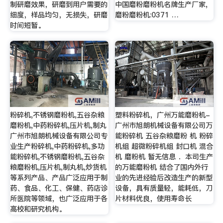
制研磨效果，研磨到用户需要的
中国磨粉磨粉机名牌生产厂家,
细度，样品均匀，无损失，研磨
磨粉磨粉机:0371 …
时间短暂。
粉碎机,不锈钢磨粉机,五谷杂粮
塑料粉碎机，广州万能磨粉机-
磨粉机,中药粉碎机,压片机,制丸
广州市旭朗机械设备有限公司万
广州市旭朗机械设备有限公司专
能粉碎机 五谷杂粮磨粉 机 粉碎
业生产粉碎机,中药粉碎机,多功
机组 超微粉碎机组 封口机 混合
能粉碎机,不锈钢磨粉机,五谷杂
机 磨粉机 暂无信息 ．本司生产
粮磨粉机,压片机,制丸机,炒货机
的万能磨粉机 结合了国内外行
等系列产品、产品广泛应用于制
业的先进经验后改造生产的新型
药、食品、化工、保健、药店诊
设备，具有质量轻，能耗低，刀
所医院等领域，也广泛应用于各
片材料优良，使用寿命长
高校和研究机构。