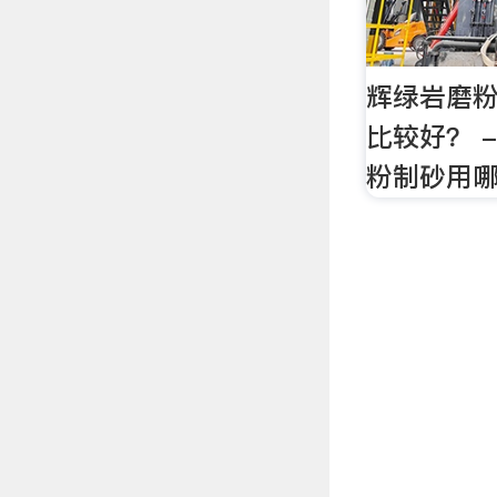
辉绿岩磨
比较好？ 
粉制砂用哪