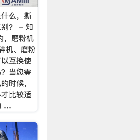
是什么，撕
别？ - 知
的，磨粉机
撕碎机、磨粉
可以互换使
吗？当您需
儿的时候，
器才比较适
 …