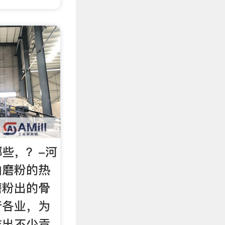
些，？-河
山磨粉的热
磨粉出的骨
行各业，为
作出不少贡