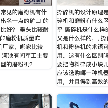
中常见的磨粉机有什
撕碎机的设计原理
出名一点的矿山 的
碎机和磨粉有什么区
比好？ 垂头比较耐
乎 撕碎机是什么样
样?磨粉机质量咋
又是什么样的，, 
机厂家，哪家比较
机和粉碎机的术语
6 河池有间军工主要
用。这有什么区别
类型的磨粉机？
要把物料碎成小块
应该选购哪一种机
用，并且得到高效的