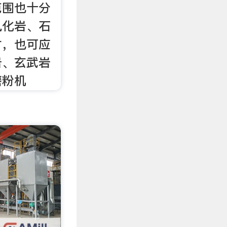
范围也十分
风化岩、石
材，也可应
岩、玄武岩
磨粉机