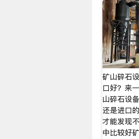
矿山碎石
口好？来一
山碎石设
还是进口
才能发现
中比较好