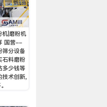
粉机|磨粉机
 国营--
粉筛分设备
买石料磨粉
站多少钱等
的技术创新,
等。