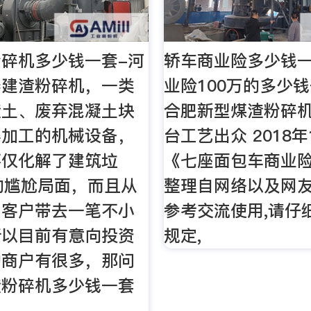
碎机多少钱一套-河
轿车商业险多少钱一
器建渣粉碎机，一类
业险100万的多少
渣土、废弃混凝土块
合肥新型煤渣粉碎
碎加工的机械设备，
台工艺出众 2018年
不仅化解了建筑垃
《七座面包车商业险
的尴尬局面，而且从
整理自网络以及网友
为客户带去一笔不小
参考交流使用,请仔
所以目前有意向投资
规定,
的商户有很多，那问
渣粉碎机多少钱一套