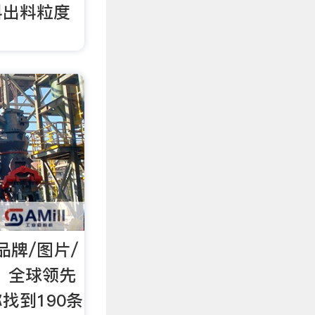
料出料粒度
品牌/图片/
m，全球领先
找到190条