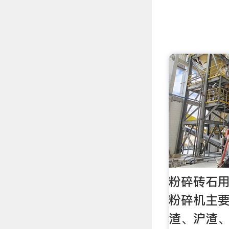
粉碎砖石
粉碎机主
渣、沪渣