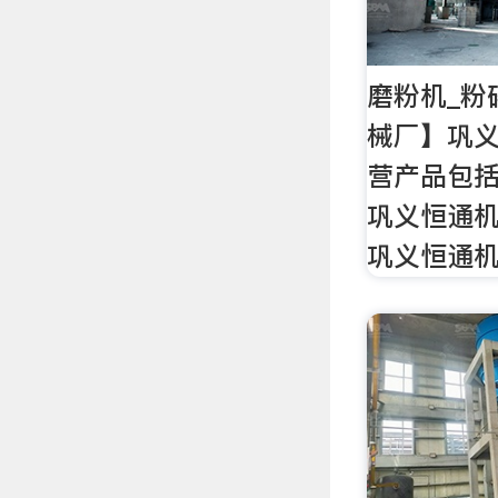
磨粉机_粉
械厂】巩
营产品包括
巩义恒通机
巩义恒通