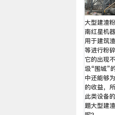
大型建渣粉
南红星机
用于建筑
等进行粉
它的出现
圾“围城”
中还能够
的收益，
此类设备
题大型建
呢？