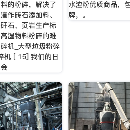
物料的粉碎，解决了
水渣粉优质商品，
煤渣作砖石添加料、
牌，。
用矸石、页岩生产标
砖高湿物料粉碎的难
碎机_大型垃圾粉碎
机 [ 15] 我们的日
免会