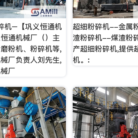
碎机–【巩义恒通机
超细粉碎机--金属
义恒通机械厂（）主
渣粉碎机--煤渣粉
磨粉机、粉碎机等,
产超细粉碎机,提供
械厂负责人刘先生,
机。:
机械厂