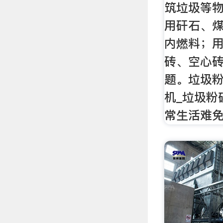
筑垃圾等
用矸石、
内燃料；
砖、空心
题。垃圾粉
机_垃圾粉碎
常生活难