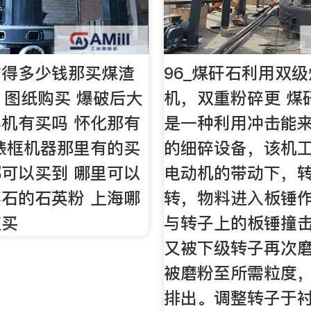
矿得多少钱那买煤渣
96_煤矸石利用双
ii 图纸购买 爆破后大
机，双重粉碎更 煤
机有买吗 怀化那有
是一种利用冲击能
裱框机器那里有的买
的细碎设备，该机
可以买到 哪里可以
电动机的带动下，
石的石英粉 上海哪
转，物料进入板锤
灰买
与转子上的板锤撞
又被下级转子再次
被磨粉至所需粒度
排出。调整转子于