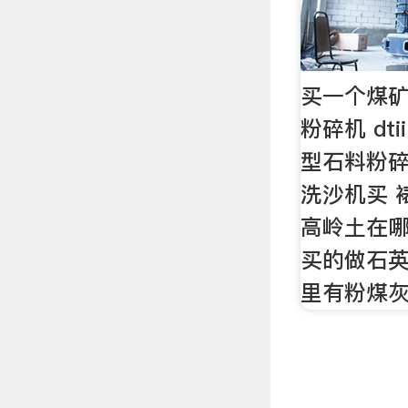
买一个煤
粉碎机 dt
型石料粉碎
洗沙机买 
高岭土在哪
买的做石英
里有粉煤