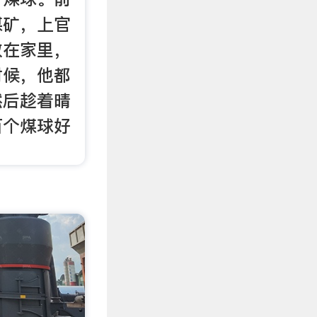
煤矿，上官
放在家里，
时候，他都
然后趁着晴
百个煤球好