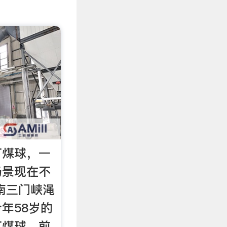
打煤球，一
场景现在不
南三门峡渑
年58岁的
打煤球。前