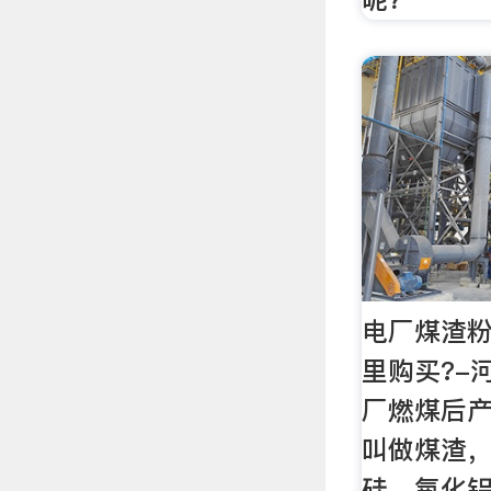
电厂煤渣粉
里购买?-
厂燃煤后
叫做煤渣
硅、氧化