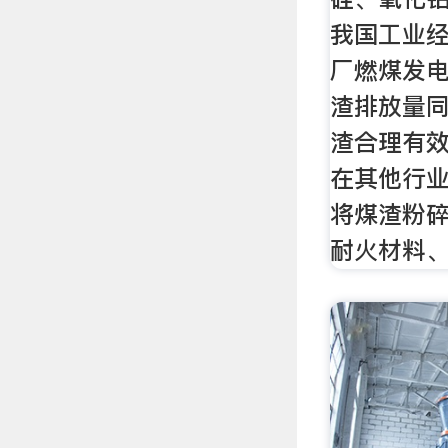
我国工业
厂燃煤发
渣排放量
渣合理有
在其他行
将煤渣粉
耐火材料