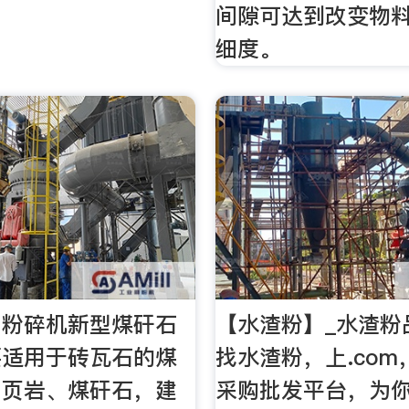
间隙可达到改变物
细度。
用粉碎机新型煤矸石
【水渣粉】_水渣粉
要适用于砖瓦石的煤
找水渣粉，上.co
、页岩、煤矸石，建
采购批发平台，为你