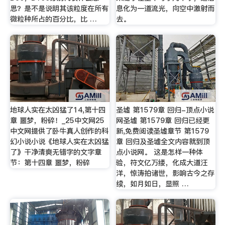
思？是不是说明其该粒度在所有
息化为一道流光，向空中激射而
微粒种所占的百分比，比 …
去。
地球人实在太凶猛了14,第十四
圣墟 第1579章 回归-顶点小说
章 噩梦，粉碎！_25中文网25
网圣墟 第1579章 回归已经更
中文网提供了卧牛真人创作的科
新,免费阅读圣墟章节 第1579
幻小说小说《地球人实在太凶猛
章 回归及圣墟全文内容就到顶
了》干净清爽无错字的文字章
点小说网。 这是怎样一种体
节：第十四章 噩梦，粉碎
验，符文亿万缕，化成大道汪
洋，惊涛拍诸世，影响古今之存
续，如月如日，显照 …