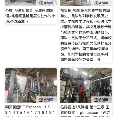
圣墟_圣墟新章节_圣墟在线阅
校史馆_校史馆首先是学校的编
读-笔趣阁圣墟是辰东创作的小
年史，是以陈列学校发展历史、
说,圣墟新章节
展示学校办学过程和不同时代学
校面貌的场馆；其次是学校传统
与校园文化的集中表现的舞台，
即以一定的平台和形式，将学校
的优良传统与校园文化精粹充分
展示的场所；第三是学校博物
馆，能把学校的文博全景陈列；
第四是学校的荣誉室，是
网页视图SF Express1 1 2 1
临界爵迹3风津道 第十三章 王
3 1 4 1 5 1 6 1 7 1 8 1 9 1
者的权杖 - pinlue.com【西之