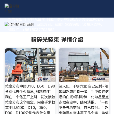
作为专业的 粉碎光竖束 制造厂家，我们致力于为您量身定制
高价值的粉体加工系统方案。获取厂家直销报价及技术支持，
请拨打：+8618037793862
粉碎光竖束 详情介绍
粒度分布中的D10，D50，D90
诸天纪_ 千零六章 自己应付-笔
分别代表什么意思_问题描述：
趣阁赵束屈指一弹，手中传递信
我在一个化工厂上班，初次接触
息的白光顿时粉碎，化为星星点
粒度分布这个概念。向高手求救
点散在空中，随风消散。 “一帮
其中比如D0，D10，D50，
不争气的家伙，自己应付。” 赵
D90，D100分别代表什么意
束随手在空中写了几个字，这信