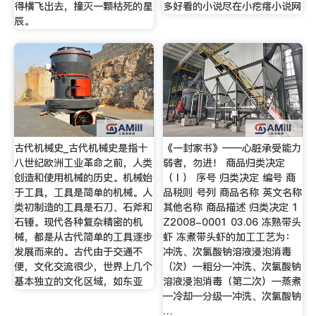
得横飞出去，撞灭一颗枯死的星
多好看的小说尽在小疙瘩小说网
辰。
古代机械史_古代机械史是指十
《一封家书》——心脏承受能力
八世纪欧洲工业革命之前，人类
弱者，勿进！ 商品归类决定
创造和使用机械的历史。机械始
（Ⅰ） 序号 归类决定 编号 商
于工具，工具是简单的机械。人
品税则 号列 商品名称 英文名称
类初制造的工具是石刀、石斧和
其他名称 商品描述 归类决定 1
石锤。现代各种复杂精密的机
Z2008-0001 03.06 冻熟带头
械，都是从古代简单的工具逐步
虾 冻煮带头虾的加工工艺为：
发展而来的。古代由于交通不
冲洗、次氯酸钠溶液浸泡消毒
便，文化交流很少，世界上几个
（次）—粗分—冲洗、次氯酸钠
基本独立的文化区域，如东亚
溶液浸泡消毒（第二次）—蒸煮
—冷却—分级—冲洗、次氯酸钠
…