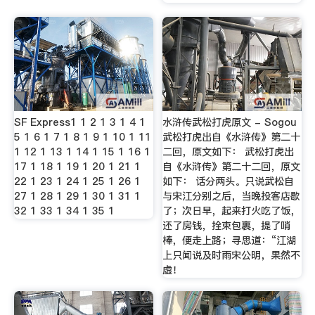
SF Express1 1 2 1 3 1 4 1
水浒传武松打虎原文 - Sogou
5 1 6 1 7 1 8 1 9 1 10 1 11
武松打虎出自《水浒传》第二十
1 12 1 13 1 14 1 15 1 16 1
二回，原文如下： 武松打虎出
17 1 18 1 19 1 20 1 21 1
自《水浒传》第二十二回，原文
22 1 23 1 24 1 25 1 26 1
如下： 话分两头。只说武松自
27 1 28 1 29 1 30 1 31 1
与宋江分别之后，当晚投客店歇
32 1 33 1 34 1 35 1
了；次日早，起来打火吃了饭，
还了房钱，拴束包裹，提了哨
棒，便走上路；寻思道：“江湖
上只闻说及时雨宋公明，果然不
虚！