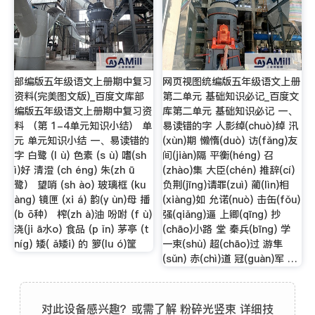
部编版五年级语文上册期中复习
网页视图统编版五年级语文上册
资料(完美图文版)_百度文库部
第二单元 基础知识必记_百度文
编版五年级语文上册期中复习资
库第二单元 基础知识必记 一、
料 （第 1-4单元知识小结） 单
易读错的字 人影绰(chuò)绰 汛
元 单元知识小结 一、易读错的
(xùn)期 懒惰(duò) 访(fǎng)友
字 白鹭 (l ù) 色素 (s ù) 嗜(sh
间(jiàn)隔 平衡(héng) 召
ì)好 清澄 (ch éng) 朱(zh ū
(zhào)集 大臣(chén) 推辞(cí)
鹭） 望哨 (sh ào) 玻璃框 (ku
负荆(jīng)请罪(zuì) 蔺(lìn)相
àng) 镜匣 (xi á) 韵(y ùn)母 播
(xiàng)如 允诺(nuò) 击缶(fǒu)
(b ō种） 榨(zh à)油 吩咐 (f ù)
强(qiǎng)逼 上卿(qīng) 抄
浇(ji ā水o) 食品 (p ǐn) 茅亭 (t
(chāo)小路 堂 秦兵(bīng) 学
níg) 矮( ǎ矮i) 的 箩(lu ó)筐
一束(shù) 超(chāo)过 游隼
(sǔn) 赤(chì)道 冠(guàn)军 …
对此设备感兴趣？或需了解 粉碎光竖束 详细技