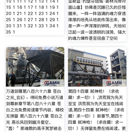
10 1 11 1 12 1 13 1 14 1
亚斯蓝·约瑟芬塔城·密林河岸对
15 1 16 1 17 1 18 1 19 1
面山崖】仿佛是沉睡已久的巨怪
20 1 21 1 22 1 23 1 24 1
醒来，一阵一阵汹涌的魂力穿透
25 1 26 1 27 1 28 1 29 1
厚厚的地壳从地底传荡出来，像
30 1 31 1 32 1 33 1 34 1
是一声一声浑厚的钟鸣，天地间
35 1
泛起一波一波透明的涟漪，强大
的魂力爆炸甚至扭曲了空间
万道剑尊第八百六十六章 苍白
第四十四章 弑神枪！（求收
之光_玄幻 - 得间免费小说万道
藏！求一切！）,洪荒我为先天
剑尊新章节第八百六十六章 苍
至宝 洪荒我为先天至宝在线阅
白之光免费阅读章节内容，精校
读,第四十四章 弑神枪！（求收
无弹窗 第八百六十六章 苍白之
藏！求一切！）新章节,第四十
光 燕长风回到幽冷星空。
四章 弑神枪！（求收藏！求一
“轰！” 那魂教的高手冥罗被击
切！）无弹窗免费在线阅读。更