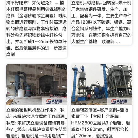
搞不好赔布！如何避免？ - 楠
立磨机-球磨机-回转窑-烘干机
木轩磨毛整理是利用尖锐锋利的
厂家集铸钢件研发、生产、加
磨料（金刚砂辊或金属辊）对织
工、配套为一体，主要生产单件
物表面进行磨削，工作时高速运
产品120吨以下碳钢、锰钢、高
转的砂磨辊与织物紧密接触，磨
合金钢系列铸件，年生产能力5
料砂粒先将织物纱线中纤维勾
万余吨，在浙江桐乡拥有自己的
出，并切断成1～2mm长的单纤
大型生产基地，欢迎前 …
维，然后依靠磨料的进一步高速
磨削
立磨的密封风机起啥作用？_状
立磨辊芯修复-客户案例-淄博
态: 未解决水泥立磨的工作原理_
索雷工业【官网】合肥院
状态: 未解决立磨设备结构有哪
HRM2800立磨共3个磨辊，磨
些？_状态: 未解决查看更多结果
辊直径1280mm，斜面配合长
辊磨机_辊磨机是一种用途很广
度120mm，磨损宽度