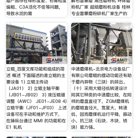
磨产品存在球形度差、石膏粒度
解石雷蒙磨 高压磨粉机 环保磨
偏粗、C3A活化不佳等问题，
粉机厂家 超细磨粉机设备 桂林
导致水泥的需
专业雷蒙磨粉碎机厂家生产的
立辊_百度文库功能和组成的简
中速磨煤机-北京电力设备总厂
述 概述 下面描述的是立辊的主
有限公司磨辊的摆动功能还有助
要设备 1) 立辊主传动
于磨内异物（三块）的排出。
（JA01） 2) 立辊主轴平衡
（十）采用大辊径低转速设计
（JB01-JB02） 3) 液压辊缝
同其它种类的中速磨比较，在同
调整（AWC） JE01-JE08 4)
样的磨盘直径下，ZGM磨煤机
立辊平衡（JF01-JF03） 上述
的磨辊直径大，宽度大，转速
设备可在手动和维护方式下，
低，因而磨煤机运行平稳，振动
在操纵台通过 MMI 的功能和在
小，抗三块（石块、木块、铁
E1 轧机
块）能力强。