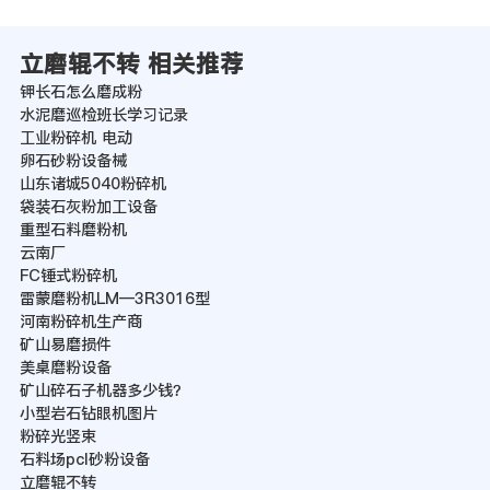
立磨辊不转 相关推荐
钾长石怎么磨成粉
水泥磨巡检班长学习记录
工业粉碎机 电动
卵石砂粉设备械
山东诸城5040粉碎机
袋装石灰粉加工设备
重型石料磨粉机
云南厂
FC锤式粉碎机
雷蒙磨粉机LM—3R3016型
河南粉碎机生产商
矿山易磨损件
美桌磨粉设备
矿山碎石子机器多少钱？
小型岩石钻眼机图片
粉碎光竖束
石料场pcl砂粉设备
立磨辊不转