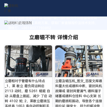
作为专业的 立磨辊不转 制造厂家，我们致力于为您量身定制
高价值的粉体加工系统方案。获取厂家直销报价及技术支持，
请拨打：+8618037793862
立磨辊不转 详情介绍
立磨相对于管磨有什么特点
立磨及辊压机_图文_百度文库喂
_1、莱 歇立 磨负荷运转启
料量太低或喂料中断，密封风机
2113 动时，磨 5261 辊能 自
故障或 密封风管漏气 喂料溜子
动 从磨盘上提起，减少 了启 动
堵塞或喂料仓挂料 中心支架 长
转 4102 矩; 2、莱歇立磨液压
期的磨损和振动，导致各个连接
系统具 1653 备自动控制和手
部位间 隙变大，扭力杆缓冲垫