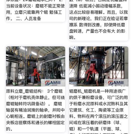
当前设备状况：磨辊不能正常使
速降 低能减小振动增幅系数，
用，立磨只能靠两个辊 勉强工
这点比较容易理解。而且，以我
作。 二、人员准备
司的新理论，我们正在验证若摩
擦系 数得到改善，即使降低磨
盘转速，产量也不会有大 的影
响。
原料立磨_磨辊结构： 3个磨辊
辊磨机_辊磨机是一种用途很广
（相对于磨机壳体静止，但可绕
的烘干兼粉磨设备，可广泛的用
磨辊轴转符巩微备动）。 磨辊
于粉磨水泥原料或水泥熟料及其
轴装有稀油润滑的轴承，并同中
它建筑、化工、陶瓷等工业原
心轭相连。磨辊上的耐磨衬板由
料。物料在两个滚压的滚压面之
夹板店匪察炼和通长的螺栓固定
间或在滚压着的研磨体（球、
的。
辊）和一个轨道（平面、球、