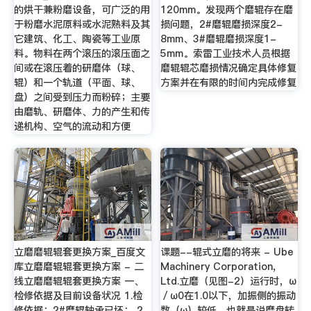
的烘干兼粉磨设备，可广泛的用
120mm。发现两个磨辊存在磨
于粉磨水泥原料或水泥熟料及其
损问题，2#磨辊磨损深度2-
它建筑、化工、陶瓷等工业原
8mm、3#磨辊磨损深度1-
料。物料在两个滚压的滚压面之
5mm。索雷工业技术人员根据
间或在滚压着的研磨体（球、
磨辊辊芯磨损情况确定具体修复
辊）和一个轨道（平面、球、
方案并在有限的时间内完成修复
盘）之间受到压力而粉碎；主要
由磨轨、研磨体、力的产生和传
递机构、空气的流动和方便
立磨磨辊辊套更换方案_百度文
课题--辊式立磨的将来 - Ube
库立磨磨辊辊套更换方案 - 二
Machinery Corporation,
线立磨磨辊辊套更换方案 一、
Ltd.立磨（见图-2）运行时，ω
检修依据及目前设备状况 1.检
／ω0在1.0以下，加振侧的振动
修依据：2#磨辊轴承已坏； 2.
数（ω）较低。也就是说磨盘转