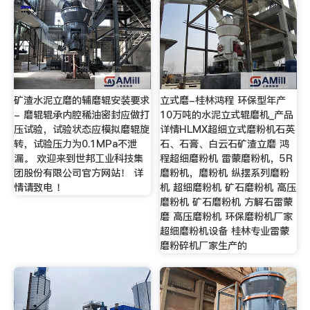
矿渣水泥立磨的辅磨辊安装要求
立式磨-桂林鸿程 环保型年产
- 磨辊辊承内腔稀油密封应做打
10万吨的水泥立式辊磨机_产品
压试验，试验状态应模拟磨辊旋
详情HLMX超细立式磨粉机石英
转，试验压力为0.1MPa不泄
石、石膏、白云石矿渣立磨 鸿
漏。 欢迎来到世邦工业科技集
程超细磨粉机 雷蒙磨粉机，5R
团股份有限公司官方网站！ 详
磨粉机，磨粉机 纵摆系列磨粉
情请致电 ！
机 超细磨粉机 矿石磨粉机 高压
磨粉机 矿石磨粉机 方解石雷蒙
磨 高压磨粉机 环保磨粉机厂家
超细磨粉机设备 桂林专业雷蒙
磨粉碎机厂家生产的