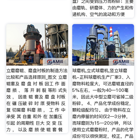
盘）之间受到压力而粉碎；主要
由磨轨、研磨体、力的产生和传
递机构、空气的流动和方便
立磨磨辊、磨盘衬板的制造方法
球磨机,立式球磨机,竖立球磨
比较和产品选择原则_图文 立磨
机-正科球磨机生产厂家3、入
辊套及 磨 盘 衬 板 因工 作 面
磨物料粒度大，可达磨辊直径的
磨 损 、 落 开 剥 裂 等形 式失
5%左右，一般为40—100毫
效 ， 因是 辊 套及 磨 盘 衬板
米，因此大中型立磨可省掉二级
在 碾 压破 碎 时 原 受物料 反
粉碎。 4、产品化学成份稳定，
复 切屑磨 料磨 损 ， 工 作 中
颗粒级配均匀。 由于物料在立
承受 其 自重 和外 在 加重压
磨内停留的时间仅2—3分钟，
引起 的周期性 巨大 交 变 压
而球磨则为15—20分钟，所以
力 ， 以及 磨 损 使 辊 套 餐
使用立式磨磨粉时，产品的化学
成份可以很快测定，校正，产品