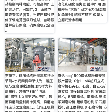
动控制两种功能，可提高操作上
老化和硬化而失去 缓冲作用 磨
的灵活性、可靠性; 3、莱歇立
机差压“太低” 密封压力低(磨辊
磨设有保护装置，当辊压超过或
轴承密封) 喂料不稳定 偏差大
低于调定范围极限值时，自动报
立磨润滑点和用
警并自行停磨，确保磨机安全运
…
贾华平：辊压机终粉磨再赋行业
喜讯:hcq1500摆式磨粉机安装
节能-水泥网贾华平认为，辊压
投产量破10台HLMX超细立式
机与立磨 的粉磨机理同样为料
磨粉机石英石、石膏、白云石矿
层粉碎，冲击物料的“飞溅
渣立磨 鸿程超细磨粉机 雷蒙磨
能”得到比立磨更好的应用，因
粉机，5R磨粉机，磨粉机 纵摆
而粉磨能量利用率更高，粉磨电
系列磨粉机 超细磨粉机 矿石磨
耗应该比立磨更低。但辊压机粉
粉机 高压磨粉机 矿石磨粉机 方