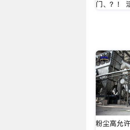
门、？！ 
粉尘高允许