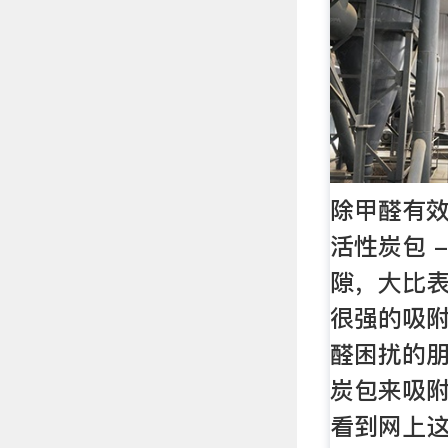
除甲醛有效
活性炭包 
隙，大比
很强的吸
醛困扰的
炭包来吸
看到网上