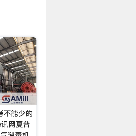
考不能少的
腾讯网夏普
W空气消毒机