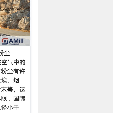
,粉尘
在空气中的
对粉尘有许
尘埃、烟
粉末等，这
界限。国际
粒径小于