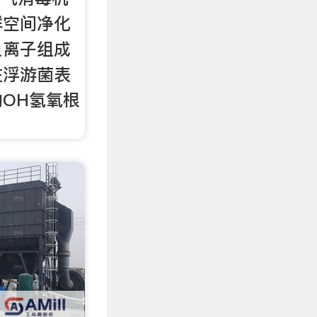
群空间净化
负离子组成
在浮游菌表
OH氢氧根