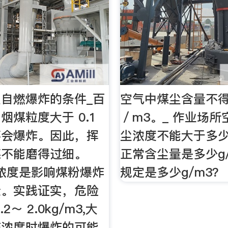
自燃爆炸的条件_百
空气中煤尘含量不得超
烟煤粒度大于 0.1
／m3。_ 作业场
不会爆炸。因此，挥
尘浓度不能大于多少
煤不能磨得过细。
正常含尘量是多少g
粉浓度是影响煤粉爆炸
规定是多少g/m3？ 
素。实践证实，危险
2～ 2.0kg/m3,大
该浓度时爆炸的可能