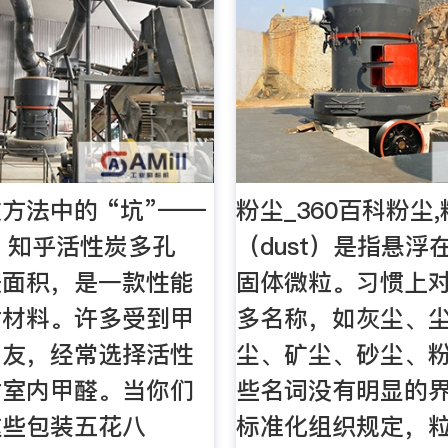
方法中的 “坑”——
粉尘_360百科粉尘
- 知乎活性炭多孔
（dust）是指悬浮
表面积，是一款性能
固体微粒。习惯上
附材料。许多受到甲
多名称，如灰尘、
朋友，经常选择活性
尘、矿尘、砂尘、
附室内甲醛。当你们
些名词没有明显的
这些包装五花八
标准化组织规定，