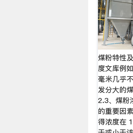
煤粉特性及
度文库例如
毫米几乎
发分大的
2.3、煤
的重要因
得浓度在 1.
于或小于