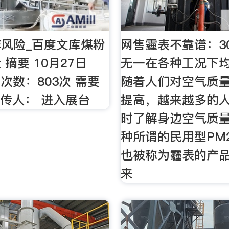
风险_百度文库煤粉
网售霾表不靠谱：3
摘要 10月27日
无一在各种工况下均
查看次数：803次 需要
随着人们对空气质
上传人： 进入展台
提高，越来越多的
时了解身边空气质
种所谓的民用型PM2
也被称为霾表的产
来