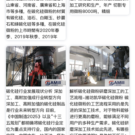
山東省、河南省、廣東省和上海
加工研究和生产，年产 切割专
市等多種，在碳化硅微粉的材質
用微粉8000吨，精细
有碳化硅、油石、白剛玉、砂巖
石和綠碳化硅等多種，在碳化硅
微粉的上市時間有2020年春
季、2019年秋季、2019年
碳化硅行业发展现状分析 深加
解析碳化硅微粉研磨深加工的工
工、高附加值成行业转型方向
艺流程-潍坊凯华碳化硅微粉 碳
深加工、高附加值的碳化硅制品
化硅微粉的工艺流程采用的是先
是行业未来转型方向 目前，
进的深加工技术，对于物料能够
《中国制造2025》以及“十三
进行更高的磨粉，能够满足不同
五规划”都明确将碳化硅行业定
用户的多种生产需求。碳化硅研
位为重点支持行业，国内的国家
磨深加工技术如此先进，有哪些