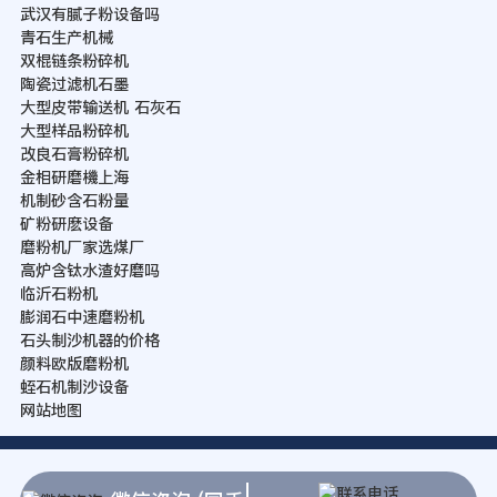
武汉有腻子粉设备吗
青石生产机械
双棍链条粉碎机
陶瓷过滤机石墨
大型皮带输送机 石灰石
大型样品粉碎机
改良石膏粉碎机
金相研磨機上海
机制砂含石粉量
矿粉研麽设备
磨粉机厂家选煤厂
高炉含钛水渣好磨吗
临沂石粉机
膨润石中速磨粉机
石头制沙机器的价格
颜料欧版磨粉机
蛭石机制沙设备
网站地图