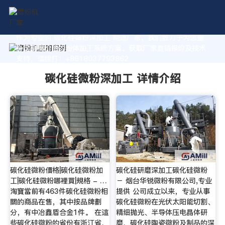
作为专业的 碳化硅微粉深加工 制造厂家，我们致力于为您量
身定制高价值的粉体加工系统方案。获取厂家直销报价及技术
支持，请拨打：+8618037793862
碳化硅微粉深加工 详情介绍
碳化硅微粉價格|碳化硅微粉加
碳化硅研磨深加工碳化硅微粉
工|碳化硅微粉哪裡買|規格 - …
－ 烟台华锐微粉有限公司,专业
淘寶當前有463件碳化硅微粉相
提供 公司成立以来，专业从事
關的商品在售，其中按品牌劃
碳化硅微粉在光伏太阳能切割、
分，有中冶鑫盾合金1件。 在這
精细抛光、半导体压电晶体研
些碳化硅微粉的省份有浙江省、
磨、碳化硅陶瓷微粉及制品的深