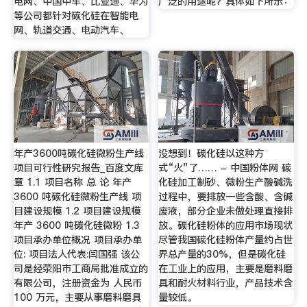
电网、中国中车、比亚迪、华为
广泛的用途呢？具体如下所示：
等公司都针对碳化硅在智能电
网、轨道交通、电动汽车、
年产3600吨碳化硅微粉生产线
没想到！碳化硅以这种方
项目可行性研究报告_百度文库
式“火”了…… - 中国粉体网 碳
章 1.1 项目名称 总 论 年产
化硅加工制砂、微粉生产酸碱洗
3600 吨碳化硅微粉生产线 项
过程中，要排放一些含酸、含碱
目建设规模 1.2 项目建设规模
废液，部分企业未做处理直接排
年产 3600 吨碳化硅微粉 1.3
放。碳化硅粉体的应用市场现状
项目承办单位概况 项目承办单
尽管我国碳化硅粉体产量约占世
位: 项目法人代表:闫国强 该公
界总产量的30%，但是碳化硅
司是经荥阳市工商局批准成立的
在工业上的应用，主要是磨料磨
有限公司，注册资金为 人民币
具和耐火材料行业，产品技术含
100 万元，主要从事磨料磨具
量较低。