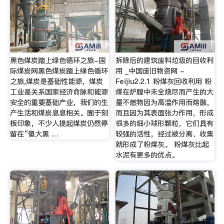
黑色煤炭踏上绿色循环之旅-国
拆除后的建筑废料垃圾的回收利
际煤炭网黑色煤炭踏上绿色循环
用 _中国废旧物资网 -
之旅,煤炭是基础性能源，煤炭
Feijiu2.2.1 粉煤灰回收利用 粉
工业是关系国家经济命脉和能源
煤在炉膛中未全烧尽而产生的大
安全的重要基础产业，我们的生
量不燃物因为高温作用而熔融，
产生活和煤炭息息相关。囿于刻
而且因为其表面张力作用，形成
板印象，不少人提起煤炭仍然停
很多的细小球形颗粒，它们具有
留在“傻大黑 …
较强的活性，经过被分离、收集
就形成了粉煤灰。 粉煤灰比起
水泥有更多的优点。