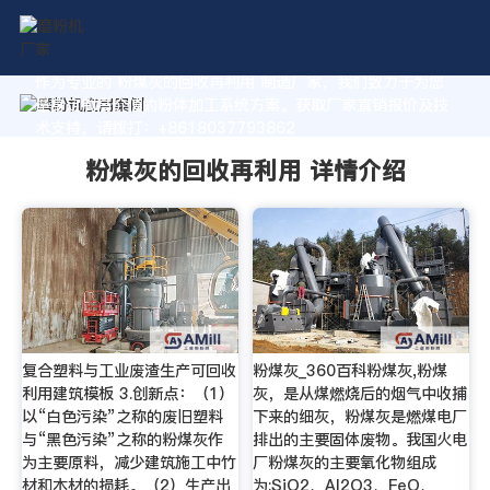
作为专业的 粉煤灰的回收再利用 制造厂家，我们致力于为您
量身定制高价值的粉体加工系统方案。获取厂家直销报价及技
术支持，请拨打：+8618037793862
粉煤灰的回收再利用 详情介绍
复合塑料与工业废渣生产可回收
粉煤灰_360百科粉煤灰,粉煤
利用建筑模板 3.创新点：（1）
灰，是从煤燃烧后的烟气中收捕
以“白色污染”之称的废旧塑料
下来的细灰，粉煤灰是燃煤电厂
与“黑色污染”之称的粉煤灰作
排出的主要固体废物。我国火电
为主要原料，减少建筑施工中竹
厂粉煤灰的主要氧化物组成
材和木材的损耗。（2）生产出
为:SiO2、Al2O3、FeO、