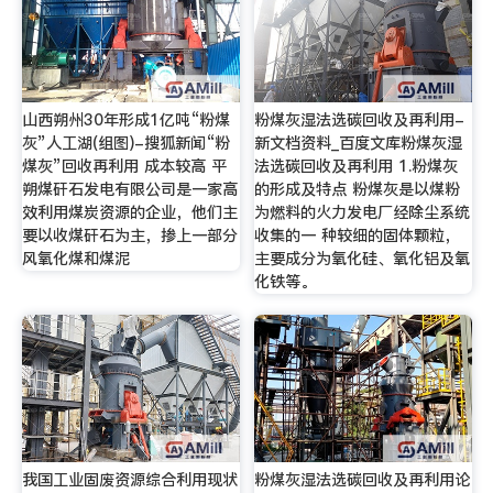
山西朔州30年形成1亿吨“粉煤
粉煤灰湿法选碳回收及再利用-
灰”人工湖(组图)-搜狐新闻“粉
新文档资料_百度文库粉煤灰湿
煤灰”回收再利用 成本较高 平
法选碳回收及再利用 1.粉煤灰
朔煤矸石发电有限公司是一家高
的形成及特点 粉煤灰是以煤粉
效利用煤炭资源的企业，他们主
为燃料的火力发电厂经除尘系统
要以收煤矸石为主，掺上一部分
收集的一 种较细的固体颗粒，
风氧化煤和煤泥
主要成分为氧化硅、氧化铝及氧
化铁等。
我国工业固废资源综合利用现状
粉煤灰湿法选碳回收及再利用论