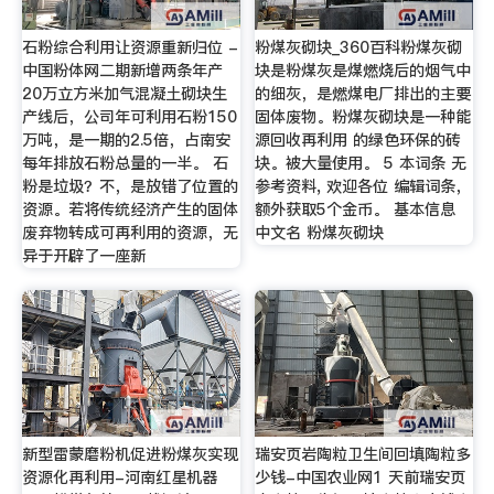
石粉综合利用让资源重新归位 -
粉煤灰砌块_360百科粉煤灰砌
中国粉体网二期新增两条年产
块是粉煤灰是煤燃烧后的烟气中
20万立方米加气混凝土砌块生
的细灰，是燃煤电厂排出的主要
产线后，公司年可利用石粉150
固体废物。粉煤灰砌块是一种能
万吨，是一期的2.5倍，占南安
源回收再利用 的绿色环保的砖
每年排放石粉总量的一半。 石
块。被大量使用。 5 本词条 无
粉是垃圾？不，是放错了位置的
参考资料, 欢迎各位 编辑词条，
资源。若将传统经济产生的固体
额外获取5个金币。 基本信息
废弃物转成可再利用的资源，无
中文名 粉煤灰砌块
异于开辟了一座新
新型雷蒙磨粉机促进粉煤灰实现
瑞安页岩陶粒卫生间回填陶粒多
资源化再利用-河南红星机器
少钱-中国农业网1 天前瑞安页