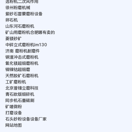
选粉机二次风作用
徐州粉磨机械
紫砂石雷蒙磨粉设备
卵石机
山东河石磨粉机
矿山用磨粉机合肥哪有卖的
菱镁砂矿
中碎立式磨粉机lm130
济南 磨粉机耐磨件
钢渣冲击式磨粉机
氧化镁超细磨粉机
铜镍钴超细磨
天然胶矿石磨粉机
工矿磨粉机
北京普锋立磨科技
青石欧版细碎机
同步机石墨碳刷
矿喳微粉
打磨设备
石头砂粉设备设备厂家
网站地图