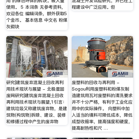
用 的绿色环保的砖块。被大量
混凝土开发试验研究，并已在工
使用。 5 本词条 无参考资料,
程建设中广泛应用。但
欢迎各位 编辑词条，额外获取5
个金币。 基本信息 中文名 粉煤
灰砌块
研究|建筑废弃混凝土回收再利
废塑料的回收与再利用 -
用技术现状与展望 - 北极星固
Sogou利用废塑料和粉煤灰制
废网研究|建筑废弃混凝土回收
造建筑用瓦对废塑料的清洗要求
再利用技术现状与展望,1引言：
并不十分严格，有利于工业化应
建筑垃圾又称建筑废弃物，是建
用中的实际操作。 向塑料中加
筑物(构筑物)拆除、建设、装修
入适当的填料可降低成本，降低
和修缮过程中产生的废弃物
成型收缩率，提高强度和硬度，
提高耐热性和尺 …