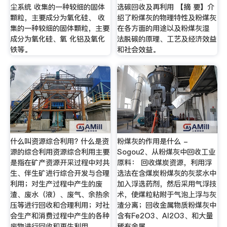
尘系统 收集的一种较细的固体
选碳回收及再利用 【摘 要】介
颗粒，主要成分为氧化硅、 收
绍了粉煤灰的物理特性及粉煤灰
集的一种较细的固体颗粒，主要
在各方面的用途以及粉煤灰湿
成分为氧化硅、氧 化铝及氧化
法脱碳的原理、工艺及经济效益
铁等。
和社会效益。
什么叫资源综合利用? 什么是资
粉煤灰的作用是什么 -
源的综合利用资源综合利用主要
Sogou2、从粉煤灰中回收工业
是指在矿产资源开采过程中对共
原料： 回收煤炭资源，利用浮
生、伴生矿进行综合开发与合理
选法在含煤炭粉煤灰的灰浆水中
利用；对生产过程中产生的废
加入浮选药剂，然后采用气浮技
渣、废水（液）、废气、余热余
术，使煤粒粘附于气泡上浮与灰
压等进行回收和合理利用；对社
渣分离；回收金属物质粉煤灰中
会生产和消费过程中产生的各种
含有Fe2O3、Al2O3、和大量
废物进行回收和再生利用。
稀有金属.