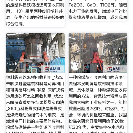
的废塑料建筑模板还可回收再利
Fe2O3、CaO、TiO2等。随着
用。（3）采用两种废旧塑料共
电力工业的发展，燃煤电厂的粉
混，使生产出的板材获得较好的
煤灰排放量逐年增加，成为我国
综合性能。
塑料袋可以怎样回收利用_状态:
一种粉煤灰回收再利用的方法与
未解决哪些建筑材料是可再利用
流程本发明属建筑材料技术领
和可再循环材料_状态: 未解决铸
域，具体涉及一种粉煤灰回收再
造用废砂可怎么回收利用_状态:
利用的方法。背景技术粉煤灰是
未解决查看更多结果粉煤灰砌块
我国大宗的工业废料之一，年排
_360百科粉煤灰砌块是粉煤灰
放量已超过2亿吨，对经济、社
是煤燃烧后的烟气中的细灰，是
会、环境的负担越来越重。我国
燃煤电厂排出的主要固体废物。
粉煤灰研究开发利用始于20世
粉煤灰砌块是一种能源回收再利
纪50年代，主要集中在水泥和