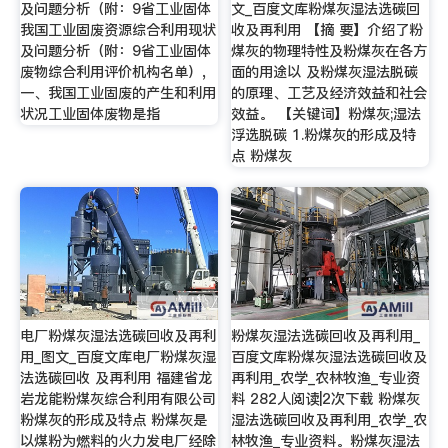
及问题分析（附：9省工业固体
文_百度文库粉煤灰湿法选碳回
我国工业固废资源综合利用现状
收及再利用 【摘 要】介绍了粉
及问题分析（附：9省工业固体
煤灰的物理特性及粉煤灰在各方
废物综合利用评价机构名单）,
面的用途以 及粉煤灰湿法脱碳
一、我国工业固废的产生和利用
的原理、工艺及经济效益和社会
状况工业固体废物是指
效益。 【关键词】粉煤灰;湿法
浮选脱碳 1.粉煤灰的形成及特
点 粉煤灰
电厂粉煤灰湿法选碳回收及再利
粉煤灰湿法选碳回收及再利用_
用_图文_百度文库电厂粉煤灰湿
百度文库粉煤灰湿法选碳回收及
法选碳回收 及再利用 福建省龙
再利用_农学_农林牧渔_专业资
岩龙能粉煤灰综合利用有限公司
料 282人阅读|2次下载 粉煤灰
粉煤灰的形成及特点 粉煤灰是
湿法选碳回收及再利用_农学_农
以煤粉为燃料的火力发电厂经除
林牧渔_专业资料。粉煤灰湿法