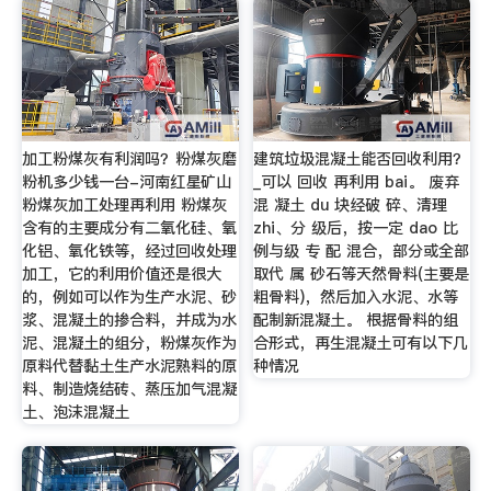
加工粉煤灰有利润吗？粉煤灰磨
建筑垃圾混凝土能否回收利用？
粉机多少钱一台-河南红星矿山
_可以 回收 再利用 bai。 废弃
粉煤灰加工处理再利用 粉煤灰
混 凝土 du 块经破 碎、清理
含有的主要成分有二氧化硅、氧
zhi、分 级后，按一定 dao 比
化铝、氧化铁等，经过回收处理
例与级 专 配 混合，部分或全部
加工，它的利用价值还是很大
取代 属 砂石等天然骨料(主要是
的，例如可以作为生产水泥、砂
粗骨料)，然后加入水泥、水等
浆、混凝土的掺合料，并成为水
配制新混凝土。 根据骨料的组
泥、混凝土的组分，粉煤灰作为
合形式，再生混凝土可有以下几
原料代替黏土生产水泥熟料的原
种情况
料、制造烧结砖、蒸压加气混凝
土、泡沫混凝土