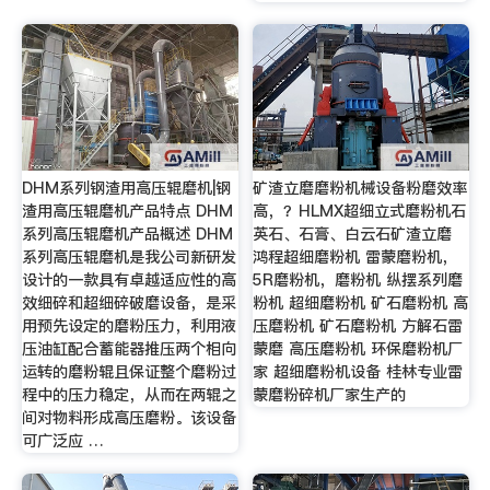
DHM系列钢渣用高压辊磨机|钢
矿渣立磨磨粉机械设备粉磨效率
渣用高压辊磨机产品特点 DHM
高，？HLMX超细立式磨粉机石
系列高压辊磨机产品概述 DHM
英石、石膏、白云石矿渣立磨
系列高压辊磨机是我公司新研发
鸿程超细磨粉机 雷蒙磨粉机，
设计的一款具有卓越适应性的高
5R磨粉机，磨粉机 纵摆系列磨
效细碎和超细碎破磨设备，是采
粉机 超细磨粉机 矿石磨粉机 高
用预先设定的磨粉压力，利用液
压磨粉机 矿石磨粉机 方解石雷
压油缸配合蓄能器推压两个相向
蒙磨 高压磨粉机 环保磨粉机厂
运转的磨粉辊且保证整个磨粉过
家 超细磨粉机设备 桂林专业雷
程中的压力稳定，从而在两辊之
蒙磨粉碎机厂家生产的
间对物料形成高压磨粉。该设备
可广泛应 …