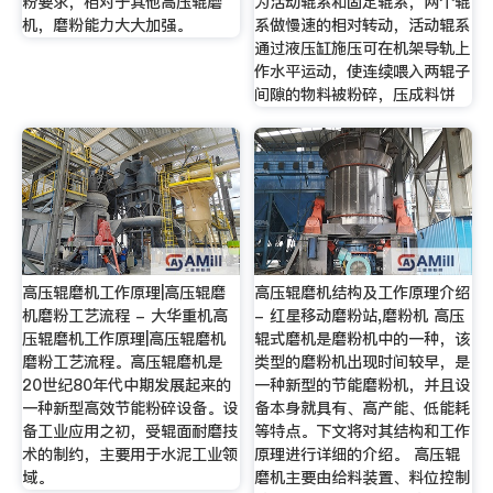
粉要求，相对于其他高压辊磨
为活动辊系和固定辊系，两个辊
机，磨粉能力大大加强。
系做慢速的相对转动，活动辊系
通过液压缸施压可在机架导轨上
作水平运动，使连续喂入两辊子
间隙的物料被粉碎，压成料饼
高压辊磨机工作原理|高压辊磨
高压辊磨机结构及工作原理介绍
机磨粉工艺流程 - 大华重机高
- 红星移动磨粉站,磨粉机 高压
压辊磨机工作原理|高压辊磨机
辊式磨机是磨粉机中的一种，该
磨粉工艺流程。高压辊磨机是
类型的磨粉机出现时间较早，是
20世纪80年代中期发展起来的
一种新型的节能磨粉机，并且设
一种新型高效节能粉碎设备。设
备本身就具有、高产能、低能耗
备工业应用之初，受辊面耐磨技
等特点。下文将对其结构和工作
术的制约，主要用于水泥工业领
原理进行详细的介绍。 高压辊
域。
磨机主要由给料装置、料位控制