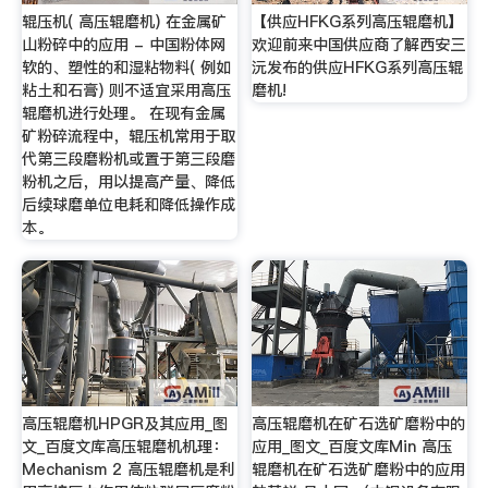
辊压机( 高压辊磨机) 在金属矿
【供应HFKG系列高压辊磨机】
山粉碎中的应用 - 中国粉体网
欢迎前来中国供应商了解西安三
软的、塑性的和湿粘物料( 例如
沅发布的供应HFKG系列高压辊
粘土和石膏) 则不适宜采用高压
磨机!
辊磨机进行处理。 在现有金属
矿粉碎流程中，辊压机常用于取
代第三段磨粉机或置于第三段磨
粉机之后，用以提高产量、降低
后续球磨单位电耗和降低操作成
本。
高压辊磨机HPGR及其应用_图
高压辊磨机在矿石选矿磨粉中的
文_百度文库高压辊磨机机理：
应用_图文_百度文库Min 高压
Mechanism 2 高压辊磨机是利
辊磨机在矿石选矿磨粉中的应用