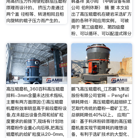
用高挤压力作用使粒群层压磨粉
韩基祥 吴小同 （中钢设备有限
原理而设计的。 挤压力是通过
公司 伯利休斯） 摘 要 本文给
两个直 径相等、转速相同且相
出了高压辊磨机在硬岩采选矿方
向旋转的辊子压力而产生的。
面的各种不同应用实例。 可被
用于 第三级磨粉、第四级磨
粉、可以循环、可以配湿式筛分
高压辊磨机_360百科高压辊磨
鹏飞高压辊磨机_江苏鹏飞集团
排料-3mm含量未达技术指标,
股份有限公司官网 - Pengfei
主要有两方面原因:①高压辊磨
钢耗降低：高压辊磨机超细碎工
机磨粉效率明显高于前段磨粉设
艺取代传统的磨粉—磨矿工艺，
备,在未超出设备负荷和给矿粒
总钢耗降低40%以上。 应用广
度要求的前提下,现场有计划地
阔：基于料床粉碎原理的高压辊
将磨粉作业重心向后移,把高压
磨机是实现节能降耗的理想设
辊磨机的给矿粒度从20~0mm,
备，有利于选矿技术的大型化、