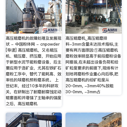
高压辊磨机的故障处理及发展现
高压辊磨机_高压辊磨排
状 - 中国粉体网 - cnpowder
料-3mm含量未达技术指标,主
[导读] 高压辊磨机，又名辊压
要有两方面原因:①高压辊磨机
机、辊压磨、挤压磨，开始应用
磨粉效率明显高于前段磨粉设备
于新型水泥节能粉磨设备，后主
阿腊拔,在未超出设备负荷和给
要应用于选矿业，尤其在铁矿石
矿粒度要求的前提下,现场有计
磨粉工序中，替代了能耗高、效
划地将磨粉作业重心向后移,把
率低的球磨机预粉磨系统。 上
高压辊磨机的给矿粒度从
世纪末，经过10多年的科研攻
20~0mm, -3mm40%放粗
关，在研制出了耐磨耐腐蚀定动
30~0mm, -3mm占
辊套面和并增强了主轴承的强度
之后，高压辊磨机