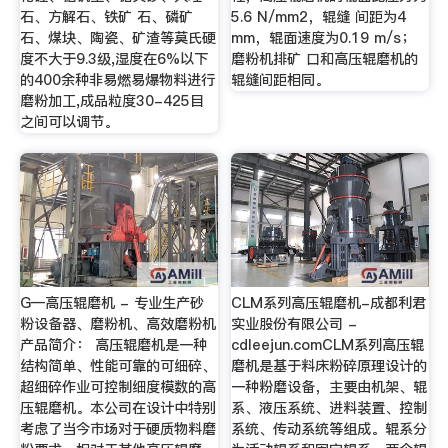
石、方解石、铁矿 石、磷矿
5.6 N/mm2，辊缝 间距为4
石、煤块、陶瓷、矿渣等莫氏硬
mm，辊面速度为0.19 m/s；
度不大于9.3级,湿度在6%以下
磨粉机排矿 口和高压辊磨机的
的400余种非易燃易爆物料进行
辊缝间距相同。
磨粉加工,成品粒度30-425目
之间可以调节。
G—高压辊磨机 - 专业生产砂
CLM系列高压辊磨机-成都利君
粉设备器、磨粉机、高效磨粉机
实业股份有限公司 -
产品简介： 高压辊磨机是一种
cdleejun.comCLM系列高压辊
结构简单、性能可靠的可细碎、
磨机是基于料床粉碎原理设计的
超细碎作业可控制细度模数的高
一种粉磨设备，主要由机架、辊
压辊磨机。本公司在设计中特别
系、液压系统、进料装置、控制
考虑了当今市场对于硬质物料磨
系统、传动系统等组成。辊系分