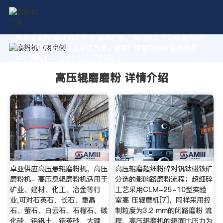
作为专业的 高压辊磨磨粉 制造厂家，我们致力于为您量身定
制高价值的粉体加工系统方案。获取厂家直销报价及技术支
持，请拨打：+8618037793862
高压辊磨磨粉 详情介绍
卓亚供应高压悬辊磨粉机，高压
高压辊磨超细粉碎对钒钛磁铁矿
磨粉机- 高压悬辊磨粉机适用于
分选的影响路磨粉流程；超细碎
矿业、建材、化工、冶金等行
工艺采用CLM-25-10型实验
业,可对石英石、长石、重晶
室高 压辊磨机[7]，同样采用控
石、萤石、白云石、石榴石、碳
制粒度为3.2 mm的闭路磨粉 流
化硅、铝钒土、锆英砂、大理
程，高压辊磨机的辊面比压力为