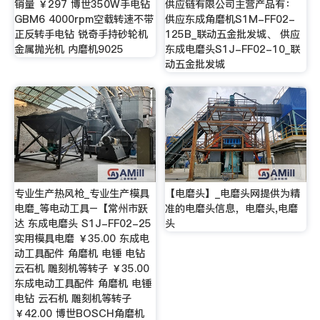
销量 ￥297 博世350W手电钻
供应链有限公司主营产品有：
GBM6 4000rpm空载转速不带
供应东成角磨机S1M-FF02-
正反转手电钻 锐奇手持砂轮机
125B_联动五金批发城、 供应
金属抛光机 内磨机9025
东成电磨头S1J-FF02-10_联
动五金批发城
专业生产热风枪_专业生产模具
【电磨头】_电磨头网提供为精
电磨_等电动工具–【常州市跃
准的电磨头信息，电磨头,电磨
达 东成电磨头 S1J-FF02-25
头
实用模具电磨 ￥35.00 东成电
动工具配件 角磨机 电锤 电钻
云石机 雕刻机等转子 ￥35.00
东成电动工具配件 角磨机 电锤
电钻 云石机 雕刻机等转子
￥42.00 博世BOSCH角磨机