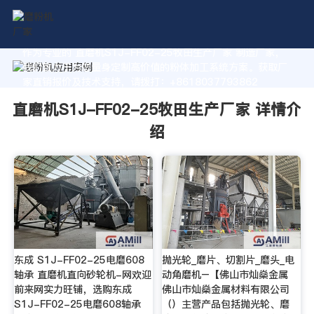
作为专业的 直磨机S1J-FF02-25牧田生产厂家 制造厂家，
我们致力于为您量身定制高价值的粉体加工系统方案。获取厂
家直销报价及技术支持，请拨打：+8618037793862
直磨机S1J-FF02-25牧田生产厂家 详情介
绍
东成 S1J-FF02-25电磨608
抛光轮_磨片、切割片_磨头_电
轴承 直磨机直向砂轮机-网欢迎
动角磨机–【佛山市灿燊金属
前来网实力旺铺，选购东成
佛山市灿燊金属材料有限公司
S1J-FF02-25电磨608轴承
（）主营产品包括抛光轮、磨