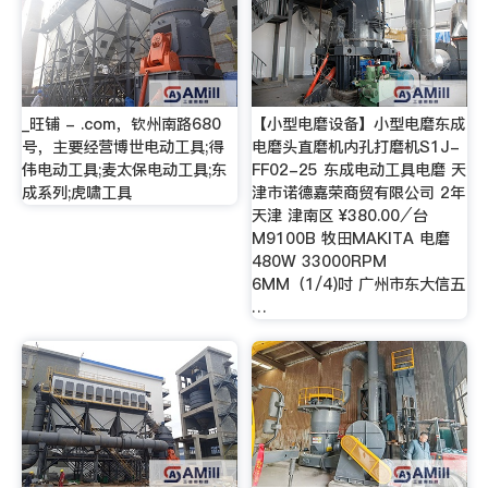
_旺铺 - .com，钦州南路680
【小型电磨设备】小型电磨东成
号，主要经营博世电动工具;得
电磨头直磨机内孔打磨机S1J-
伟电动工具;麦太保电动工具;东
FF02-25 东成电动工具电磨 天
成系列;虎啸工具
津市诺德嘉荣商贸有限公司 2年
天津 津南区 ¥380.00⁄台
M9100B 牧田MAKITA 电磨
480W 33000RPM
6MM（1/4)吋 广州市东大信五
…