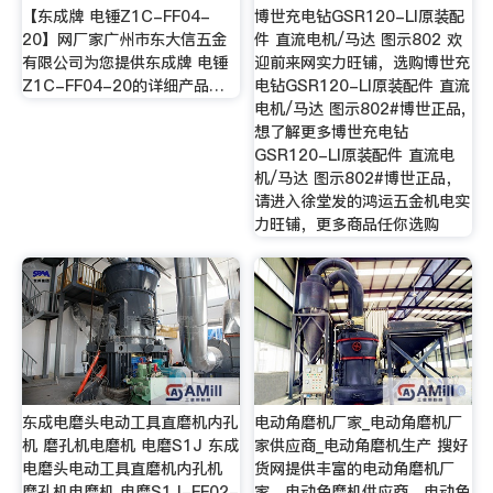
【东成牌 电锤Z1C-FF04-
博世充电钻GSR120-LI原装配
20】网厂家广州市东大信五金
件 直流电机/马达 图示802 欢
有限公司为您提供东成牌 电锤
迎前来网实力旺铺，选购博世充
Z1C-FF04-20的详细产品…
电钻GSR120-LI原装配件 直流
电机/马达 图示802#博世正品,
想了解更多博世充电钻
GSR120-LI原装配件 直流电
机/马达 图示802#博世正品，
请进入徐堂发的鸿运五金机电实
力旺铺，更多商品任你选购
东成电磨头电动工具直磨机内孔
电动角磨机厂家_电动角磨机厂
机 磨孔机电磨机 电磨S1J 东成
家供应商_电动角磨机生产 搜好
电磨头电动工具直磨机内孔机
货网提供丰富的电动角磨机厂
磨孔机电磨机 电磨S1J-FF02-
家、电动角磨机供应商、电动角