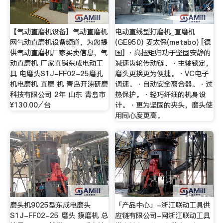
【气动直磨机设备】气动直磨机
电动直线型打磨机_直磨机
网气动直磨机设备频道，为您提
(GE950) 麦太保(metabo) [德
供气动直磨机厂家买卖信息，气
国] ・高扭矩归功于坚固安静的
动直磨机 厂家直销东成电动工
减速齿轮传动链。・主轴锁定，
具 电磨头S1J-FF02-25磨孔
磨头更换更为便捷。・VC电子
机电磨机 直磨 机 青岛开涞研磨
调速。・自动安全离合器。・过
科技有限公司 2年 山东 青岛市
热保护。・轻巧纤细的机身设
¥130.00⁄台
计。・更为坚固的夹头，磨头使
用同心度更高。
磨头机9025型东成电磨头
「产品中心」-浙江联动工具供
S1J-FF02-25 磨头 摸磨机 总
应链有限公司-网浙江联动工具