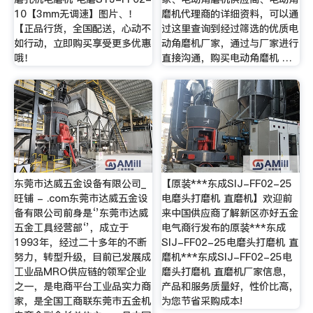
10【3mm无调速】图片、！
磨机代理商的详细资料，可以通
【正品行货，全国配送，心动不
过这里查询到经过筛选的优质电
如行动，立即购买享受更多优惠
动角磨机厂家，通过与厂家进行
哦！
直接沟通，购买电动角磨机 …
东莞市达威五金设备有限公司_
【原装***东成SIJ-FF02-25
旺铺 - .com东莞市达威五金设
电磨头打磨机 直磨机】欢迎前
备有限公司前身是‘’东莞市达威
来中国供应商了解新区亦好五金
五金工具经营部‘’，成立于
电气商行发布的原装***东成
1993年，经过二十多年的不断
SIJ-FF02-25电磨头打磨机 直
努力，转型升级，目前已发展成
磨机***东成SIJ-FF02-25电
工业品MRO供应链的领军企业
磨头打磨机 直磨机厂家信息，
之一，是电商平台工业品实力商
产品和服务质量好，性价比高，
家，是全国工商联东莞市五金机
为您节省采购成本!