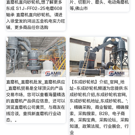
直磨机直向砂轮机,想了解更多
片、切割片、磨头、电动角磨机
东成 S1J-FF02-25电磨608
等,佛山市
轴承 直磨机直向砂轮机，请进
入徐堂发的鸿运五金机电实力旺
铺，更多商品任你选购
直磨机_直磨机批发_直磨机供应
【东成砂轮机】介绍_官网_地
_直磨机贸易是全球顶尖的产品
址-东成砂轮机频道为您提供:东
交易市场，您可以查看海量精选
成砂轮机介绍,东成砂轮机官网,
的直磨机产品供应信息，还可以
东成砂轮机地址,东成砂轮机。';
浏览直磨机公司黄页，与商友在
，精确采购，商业智能，精确搜
线洽谈，查找新直磨机行业动
索，采购搜索，B2B，电子商
态，。
务，采购宝典，采购论坛，采购
知道，政策法规，行业展会，行
业