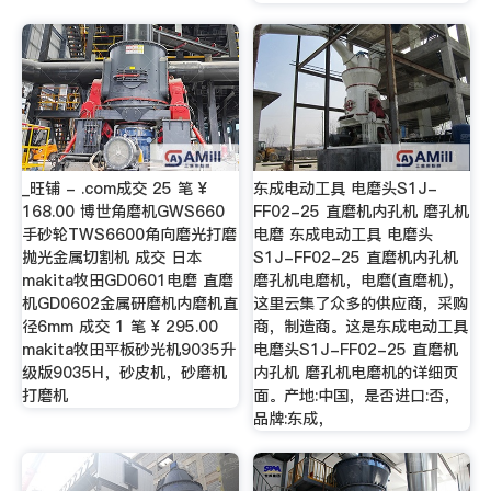
_旺铺 - .com成交 25 笔 ¥
东成电动工具 电磨头S1J-
168.00 博世角磨机GWS660
FF02-25 直磨机内孔机 磨孔机
手砂轮TWS6600角向磨光打磨
电磨 东成电动工具 电磨头
抛光金属切割机 成交 日本
S1J-FF02-25 直磨机内孔机
makita牧田GD0601电磨 直磨
磨孔机电磨机，电磨(直磨机)，
机GD0602金属研磨机内磨机直
这里云集了众多的供应商，采购
径6mm 成交 1 笔 ¥ 295.00
商，制造商。这是东成电动工具
makita牧田平板砂光机9035升
电磨头S1J-FF02-25 直磨机
级版9035H，砂皮机，砂磨机
内孔机 磨孔机电磨机的详细页
打磨机
面。产地:中国，是否进口:否，
品牌:东成，