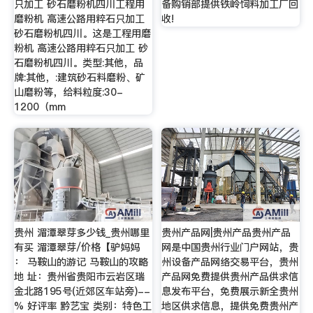
只加工 砂石磨粉机四川工程用
备购销部提供铁岭饲料加工厂回
磨粉机 高速公路用粹石只加工
收!
砂石磨粉机四川。这是工程用磨
粉机 高速公路用粹石只加工 砂
石磨粉机四川。类型:其他，品
牌:其他，:建筑砂石料磨粉、矿
山磨粉等，给料粒度:30-
1200（mm
贵州 湄潭翠芽多少钱_贵州哪里
贵州产品网|贵州产品贵州产品
有买 湄潭翠芽/价格【驴妈妈
网是中国贵州行业门户网站，贵
： 马鞍山的游记 马鞍山的攻略
州设备产品网络交易平台，贵州
地 址：贵州省贵阳市云岩区瑞
产品网免费提供贵州产品供求信
金北路195号(近郊区车站旁)--
息发布平台，免费展示新全贵州
% 好评率 黔艺宝 类别：特色工
地区供求信息，提供免费贵州产