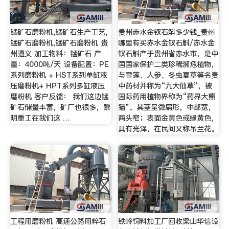
锰矿石磨粉机,锰矿石生产工艺,
贵州赤水金钗石斛多少钱_贵州
锰矿石磨粉机,锰矿石磨粉机 贵
哪里有买赤水金钗石斛/赤水金
州遵义 加工物料：锰矿石 产
钗石斛产于贵州省赤水市，是中
量：4000吨/天 设备配置：PE
国国家保护二类珍稀濒危植物，
系列磨粉机 + HST系列单缸液
与雪莲、人参、冬虫夏草等名贵
压磨粉机+ HPT系列多缸液压
中药材并称为“九大仙草”，被
磨粉机 客户反馈： 我们这边锰
国际药用植物界称为“药界大熊
矿石储量丰富，矿厂也很多，黎
猫”。其茎呈微扁形，中部宽，
明重工在我们这 …
两头窄；表面金黄色或绿黄色，
具有光泽，在民间又称吊兰花。
工程用磨粉机 高速公路用粹石
铁岭饲料加工厂回收梁山华信设