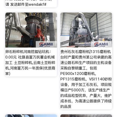
请 发送邮件至wendakf#
卵石粉粹机河南挖掘钻坑机：
贵州石灰石磨粉机|1315磨粉机
0.00元 社旗县富万民薯业机械
台时产量和贵州某公司承建的高
加工 土豆粉粹机,云南土豆粉粹
速公路石料生产项目的主机设备
机,河南富万民一年质保(优质商
采购自黎明重工，包括
家)
PE900x1200磨粉机，
PF1315磨粉机，VSI1140砂粉
设备，用于加工石灰石，项目规
模日产5000方，该生产线生产
的成品粒型优异，产量大，维护
成本低，为高速公路提供了持续
的品质