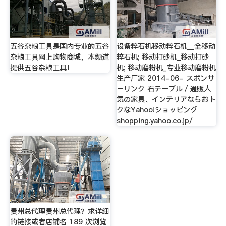
五谷杂粮工具是国内专业的五谷
设备粹石机移动粹石机__全移动
杂粮工具网上购物商城，本频道
粹石机; 移动打砂机_移动打砂
提供五谷杂粮工具！
机; 移动磨粉机_专业移动磨粉机
生产厂家 2014-06- スポンサ
ーリンク 石テーブル／通販人
気の家具、インテリアならおト
クなYahoo!ショッピング
shopping.yahoo.co.jp/
贵州总代理贵州总代理？求详细
的链接或者店铺名 189 次浏览