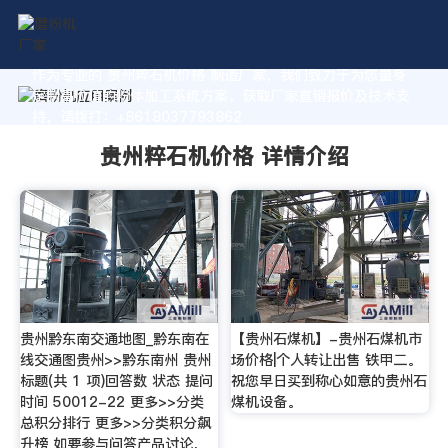
作为专业的 贵州粹石机价格 制造厂家，我们致力于为您量身
定制高价值的粉体加工系统方案。获取厂家直销报价及技术支
持，请拨打：+8618037793862
贵州粹石机价格 详情介绍
贵州黔东南交通地图_黔东南在
【贵州石煤机】-贵州石煤机市
线交通图贵州>>黔东南州 贵州
场价格|个人转让出售 铁甲二。
标题(共 1 项)回答数 状态 提问
祝您早日买到称心如意的贵州石
时间 50012-22 更多>>分类
煤机设备。
总积分排行 更多>>分类积分飙
升榜 如要参与问答产品讨论，