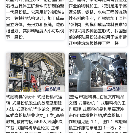
石行业具体工矿条件而研制的新
作业的物料加工，特别是用于高
一代磨粉机。它采用新的制造技
速公路、铁路、水电工程等流动
术，独特的结构设计，加工成品
性石料的作业，可根据加工原料
呈立方体，无张力和裂缝，粒形
的种类，规模和成品物料要求的
相当好，其排料粒度大小可以调
不同采用多种配置形式。我国当
节，磨粉。
前的移动磨粉站多应用于城市拆
迁中建筑垃圾处理工程，将
式磨粉机的设计·式磨粉机试运
(整理)式磨粉机._百度文库精品
转·式磨粉机发生的故障及消除
文档 式磨粉机 1 式磨粉机的工
方法·式磨粉机毕业论文_百度文
作原理 式磨粉机是利用高速冲
库式磨粉机毕业论文_工学_高等
击作用磨粉物料的,式磨粉机工
教育_教育专区 559人阅读|6次
作原理见图 1.1。 图1.1 式磨粉
下载 式磨粉机毕业论文_工学_
机工作原理示意图 1—板；2—