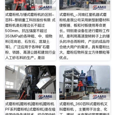
式磨粉机与锤式磨粉机的区别-
式磨粉机_-河南红星机器式磨
百科-黎明重工科技股份有限 式
粉机是我公司采用新型耐磨材料
磨粉机是处理边长不超过
使板锤、板和衬板使用寿命更
500mm、抗压强度不超过
长。特别是设备在进行磨粉工作
350MPa的各种粗、中、细物
时，是利用高速旋转转子上的锤
料(花岗岩、石灰石、混凝土
头的冲击而粉粹，产出的成品符
等)，广泛应用于各种矿石磨
合绝大用户的需求。具有磨粉比
粉、铁路、高速公路和建筑行业
大，磨粉后物料呈立方体颗粒等
人工砂石料的生产。是目
优点。
式磨粉机|磨粉机|磨粉机|磨粉机
式磨粉机_360百科式磨粉机又
PF系列磨粉机(式磨粉机)是在吸
叫磨粉机 ，主要用于冶金、化
收国内外先进技术，结合国内砂
工、建材、水电等经常需要搬迁