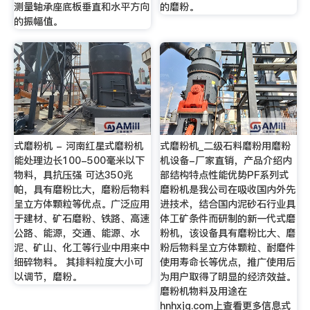
测量轴承座底板垂直和水平方向
的磨粉。
的振幅值。
式磨粉机 - 河南红星式磨粉机
式磨粉机_二级石料磨粉用磨粉
能处理边长100-500毫米以下
机设备-厂家直销，产品介绍内
物料，具抗压强 可达350兆
部结构特点性能优势PF系列式
帕，具有磨粉比大，磨粉后物料
磨粉机是我公司在吸收国内外先
呈立方体颗粒等优点。广泛应用
进技术，结合国内泥砂石行业具
于建材、矿石磨粉、铁路、高速
体工矿条件而研制的新一代式磨
公路、能源，交通、能源、水
粉机，该设备具有磨粉比大、磨
泥、矿山、化工等行业中用来中
粉后物料呈立方体颗粒、耐磨件
细碎物料。 其排料粒度大小可
使用寿命长等优点，推广使用后
以调节，磨粉。
为用户取得了明显的经济效益。
磨粉机物料及用途在
hnhxjq.com上查看更多信息式