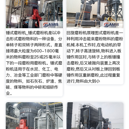
锤式磨粉机_锤式磨粉机是以冲
回旋磨粉机原理图式磨粉机是一
击形式磨粉物料的一种设备，分
种利用冲击能来磨粉物料的磨粉
单转子和双转子两种形式。是直
机械.本机工作时,在电动机的带
接将最大粒度为600-1800毫
动下,转子高速旋转,物料进入板
米的物料磨粉至25或25毫米以
锤作用区时,与转子上的板锤撞
下的一段磨粉用磨粉机。锤式磨
击磨粉,后又被抛向装置上再次
粉机适用于在水泥、化工、电
磨粉,然后又从衬板上弹回到板
力、冶金等工业部门磨粉中等硬
锤作用区重新磨粉,此过程重复
度的物料，如石灰石、炉渣、焦
进行,物料由大到小
碳、煤等物料的中碎和细碎作
业。