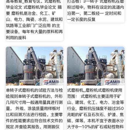
高等教育_教育专区。式磨粉机
打击板；3—转子 式磨粉机在磨
毕业论文 式磨粉机毕业论文 摘
粉过程中，物料在设定的流道内
要 磨粉机是冶金、化工、矿
沿第一、第二板经一 定时间和
山、电力、陶瓷、水泥、建筑和
一定长度的反复
筑路等工业部门广泛应用 的主
要设备，每年有大量的原料和再
利用的废料
单转子式磨粉机的试验方法与检
式磨粉机,,磨粉机式磨粉机使用
验规则单转子式磨粉机的，外形
范围： 式磨粉机主要适用于矿
几何尺寸用一般通用量具进行测
山、建筑、化工、电力、冶金等
量。 外观、涂装质量用样板对
行业，磨粉抗压强度不超过350
比和目测方法进行检验。主要零
兆帕的矿石及石灰石、炉渣、焦
件的性能要求应符合技术文件的
碳、煤等，本机不宜于表面水分
规定.并查验其报告。用测振仪
大于8—10%的矿石或粘性物料