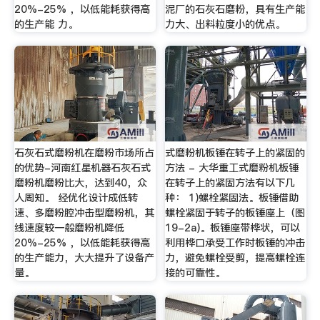
20%-25% ，以低能耗获得高
泥厂的石灰石磨粉，具有生产能
的生产能 力。
力大、出料粒度小的优点。
石灰石式磨粉机在磨粉市场所占
式磨粉机板锤在转子上的紧固的
的优势-河南红星机器石灰石式
方法 - 大华重工式磨粉机板锤
磨粉机磨粉比大，达到40，众
在转子上的紧固方法有以下几
人周知。 经优化设计成低转
种： 1)螺栓紧固法。板锤借助
速、多磨粉腔冲击型磨粉机，其
螺栓紧固于转子的板锤座上（图
线速度较一般磨粉机降低
19-2a)。板锤座带桦状，可以
20%-25% ，以低能耗获得高
利用桦口承受工作时板锤的冲击
的生产能力，大大提升了设备产
力，避免螺栓受剪，提高螺栓连
量。
接的可靠性。