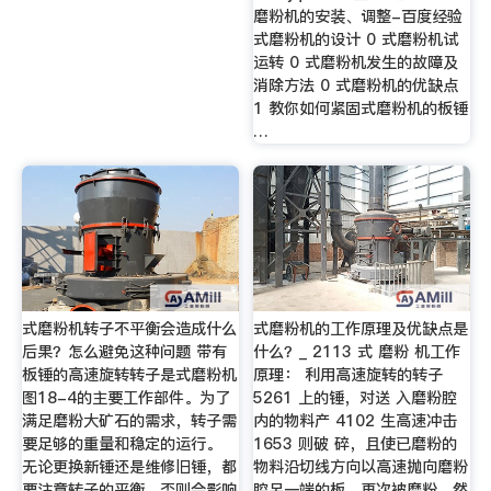
磨粉机的安装、调整-百度经验
式磨粉机的设计 0 式磨粉机试
运转 0 式磨粉机发生的故障及
消除方法 0 式磨粉机的优缺点
1 教你如何紧固式磨粉机的板锤
…
式磨粉机转子不平衡会造成什么
式磨粉机的工作原理及优缺点是
后果？怎么避免这种问题 带有
什么？_ 2113 式 磨粉 机工作
板锤的高速旋转转子是式磨粉机
原理： 利用高速旋转的转子
图18-4的主要工作部件。为了
5261 上的锤，对送 入磨粉腔
满足磨粉大矿石的需求，转子需
内的物料产 4102 生高速冲击
要足够的重量和稳定的运行。
1653 则破 碎，且使已磨粉的
无论更换新锤还是维修旧锤，都
物料沿切线方向以高速抛向磨粉
要注意转子的平衡，否则会影响
腔另一端的板，再次被磨粉，然