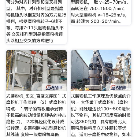
可分为对齐排列型和交叉排列
型磨粉机， 取 v=25-70m/s，
型。 其中，对齐排列型是指磨
而转速在 750-1500r/min；
粉机锤头以相互对齐的方式进行
对大型磨粉机 v=18-25m/s，
排列，根据磨粉机转子~6排不
而 转速为 200-30r/min。
等，每排7~11只磨粉机锤头不
等;交叉排列型则是指磨粉机锤
头以相互交叉的方式进行
式磨粉机_图文_百度文库图1 式
式磨粉机工作原理及优缺点的介
磨粉机工作原理 （3）式磨粉机
绍 - 大华重工式磨粉机（磨粉
特点： 1.转子的背板能承受转
机）能处理边长100～500毫米
子极高的转动惯量和锤头的冲击
以下物料，其抗压强度高的时候
磨粉 力。 2.本机经优化设计成
可达350兆帕，具有磨粉比大，
低转速、多磨粉腔冲击型磨粉机
磨粉后物料呈立方体颗粒等优
其线速 度较一般磨粉机降低
点，适用于磨粉中硬物料，如水