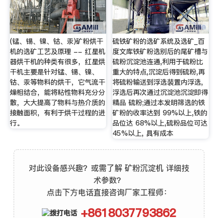
(锰、锡、镍、钴、汞)矿粉烘干
硫铁矿粉的选矿系统及选矿_百
机的选矿工艺及原理 -- 红星机
度文库铁矿粉选别后的尾矿槽与
器烘干机的种类有很多，红星烘
硫粉沉淀池连通,利用于硫粉比
干机主要是针对锰、锡、镍、
重大的特点,沉淀后得到硫粉,再
钴、汞等物料的烘干，它气流干
将硫粉输送到浮选装置内浮选,
燥相结合，能将粘性物料充分分
浮选后再次通过沉淀池沉淀即得
散，大大提高了物料与热介质的
精品 硫粉;通过本发明筛选的铁
接触面积，有利于烘干过程的进
矿粉的收率达到 99%以上,铁的
行。
品位达 68%以上,硫粉品位可达
45%以上, 具有成本
对此设备感兴趣？或需了解 矿粉沉淀机 详细技
术参数？
点击下方电话直接咨询厂家工程师：
+8618037793862