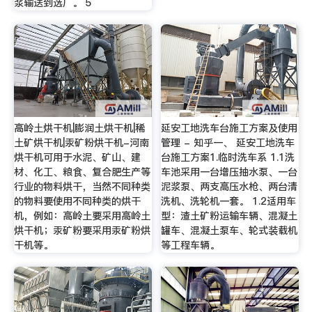
浆输送到选厂。 5
高岭土烘干机|膨润土烘干机|稀
延安工地洗车台施工方案及使用
土矿烘干机|汞矿粉烘干机-河南
管理 - 知乎一、 延安工地洗车
烘干机可用于水泥、矿山、建
台施工方案1.临时洗车系 1.1洗
材、化工、粮食、复合肥生产等
车池采用一台增压抽水泵、一台
行业的物料烘干，当然不同种类
泥浆泵、两支高压水枪、两台清
的物料要使用不同种类的烘干
洗机、洗轮机一套。 1.2适用车
机，例如：高岭土要采用高岭土
型：渣土矿粉运输车辆、混凝土
烘干机；汞矿粉要采用汞矿粉烘
罐车、混凝土泵车、轮式装载机
干机等。
等工程车辆。