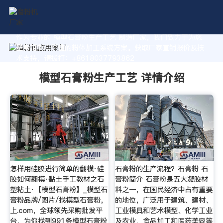
作为专业的 模型石膏粉生产工艺 制造厂家，我们致力于为您
量身定制高价值的粉体加工系统方案。获取厂家直销报价及技
术支持，请拨打：+8618037793862
模型石膏粉生产工艺 详情介绍
怎样用硅胶进行简单的翻模·硅
石膏粉的生产流程？石膏粉 石
胶如何翻模·黏土手工教材之石
膏粉简介 石膏粉是五大凝胶材
塑粘土·【模型石膏粉】_模型石
料之一，在国民经济中占有重要
膏粉品牌/图片/找模型石膏粉，
的地位，广泛用于建筑、建材、
上.com，全球领先采购批发平
工业模具和艺术模型、化学工业
台，为你找到991条模型石膏粉
及农业、食品加工和医药美容等