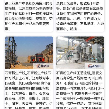
是工业生产中长期以来使用的传
进的工艺设备，如欧版T形磨
统模具，以注浆成型为主的浇铸
等。欧版T形磨是建筑石膏煅烧
生产中的基础材料一成型模具已
设备中在我国应用较广的设备。
成为制约浇铸造型、规整度、劳
结构简单、小巧、生产能力大
动生产率和生产成本的重要因
设备结构紧凑、不易损坏、占地
素。
面积小、耗损 …
石膏粉生产线_石膏粉生产线不
石膏粉生产线工艺流程_百度文
仅可以加工石膏，还可以对中、
库石膏粉生产线流程 可以归纳
低硬度，莫氏硬度≤6级的非易
为： 石膏矿石→振动给料机→
燃易爆的脆性物料的超细粉加
磨粉机→斗式提升机→原料仓→
工，如方解石、白垩、石灰石、
磨粉机→斗 式提升机→沸腾炉
白云石、炭黑、高岭土、膨润
→斗式提升机→输送机→熟料仓
土、滑石、天青石、菱镁矿、伊
冷却，储存→成品。 其中粉磨
利石、叶腊石、蛭石、海泡石、
环节尤为关键。 在工业制粉产