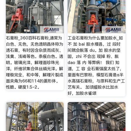
石膏粉_360百科石膏粉,通常为
工业石膏粉为什么要加胶水_如
白色、无色，无色透明晶体称为
不 加 bai 胶水樱昌，过 段时
透石膏，有时因含杂质而成灰、
间就会脱落 du。加 胶水的坚
浅黄、浅褐等色。条痕白色。透
固，zhi 不会出 现掉 粉、脱
明。玻璃光泽，解理面珍珠光
dao 落 内 等弊病！ 我们 知
泽，纤维状集合体丝绢光泽。解
道，工 容 业石膏强度太低了，
理极完全，和中等，解理片裂成
里面有巴黎粉，模型石膏是α半
面夹角为66和114的菱形体。
水高强石膏粉，与原料和生产工
性脆。硬度1.5~2。
艺有关。 加顷缓胶水比加水
好，加胶水雀颂