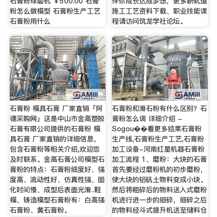
石膏粉球磨机 ￥500.00 石膏
伴你成长达成梦想，更多新轨道
粉怎么做模型 石膏粉生产工艺
施工工艺资料下载、职业技能课
石膏粉用什么
程请访问筑龙学社论坛。
石膏粉 模具石膏 厂家直销「阿
石膏粉和滑石粉有什么区别？石
德采购网」这是中山市金高塑胶
膏粉怎么调 详细介绍 -
石膏有限公司提供的石膏粉 模
Sogou��看更多结果石膏粉
具石膏 厂家直销的详细信息，
生产线,石膏粉生产工艺,石膏粉
包含石膏粉等相关介绍,欢迎您
加工设备-河南红星机器石膏粉
及时联系。金高石膏公司模型石
加工流程 1、磨粉：大块的石膏
膏粉的特点：石膏粉细度好、强
首先要经过磨粉机的初步磨粉，
度高、流动性好、仿真性强、固
使大块的铝矾土物料变成小块。
化时间慢、成型后表面光滑..鞋
然后将粗碎后的物料送入式磨粉
模、铸造模型石膏粉有：白高强
机进行进一步的细碎，细碎之后
石膏粉、黄石膏粉。
的物料经斗式提升机送至储料仓