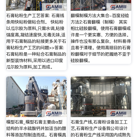
石膏粘粉生产工艺答案: 石膏线
翻模制模方法大集合-百度经验
条用快粘粉做粘合剂。 快粘粉
方法2:石膏翻模（制模） 其实
以瓜尔胶为原料,只需水调,粘接
相比硅胶翻模，使用石膏翻模或
强度高,凝结速度快,无毒无味,适
许是一个更实惠、方便的选择。
用于石膏制品的粘接更多关于石
操作也没有那么复杂，材料易得
膏粘粉生产工艺的问题>>答案:
且易于清理。使用高细目的石膏
石膏粘粉是一种粘合石膏制品的
粉翻模对于细节的把握绝不亚于
新型装饰材料,采用以进口印度
硅胶翻模。
瓜尔胶为原料,加工而成。
模型石膏_模型石膏主要由α型
石膏生产线,石膏粉设备加工工
结构的半水硫酸钙并加适当的颜
艺,石膏粉生产设备我公司设计
料等添加剂制造而成。石膏模具
的石膏粉生产线采用国内成熟先