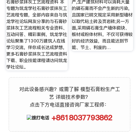
石膏砂浆抹灰工艺流程资料 本
产,生产建筑材料可以消耗大量
专题为筑龙学社石膏砂浆抹灰工
的磷石膏而不会产生新的污染,
艺流程专题，全部内容来自与筑
且国家已明文规定采用新型墙材
龙学社论坛网友分享的与石膏砂
以取代粘土砖及页岩砖;另一方
浆抹灰工艺流程相关专业资料、
面,采用磷石膏生产墙体砌块、
互动问答、精彩案例，筑龙学社
板材或粉体材料，不仅可获得较
论坛聚集了1300万建筑人在线
好的经济效益，而且能达到节
学习交流，伴你成长达成梦想，
能、节土、利废的…
更多石膏砂浆抹灰工艺流程资料
下载、职业技能课程请访问筑龙
学社论坛。
对此设备感兴趣？或需了解 模型石膏粉生产工
艺 详细技术参数？
点击下方电话直接咨询厂家工程师：
+8618037793862