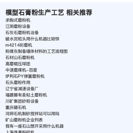
模型石膏粉生产工艺 相关推荐
求购式磨粉机
江阴磨粉设备
石灰石磨粉机设备
破水泥桩头用什么机器比较快
m4214绗磨机
粉煤灰制备墙体材料的工艺流程图
石材山石磨粉机
高磨辊压球团
中速磨煤机-百度
伊利石PY弹簧磨粉机
石头磨粉作用
辽宁省减速设备厂
福建哪有卖粘土磨粉机
川矿集团砂粉设备
重庆砸石机
河卵石机制砂搅拌站可以用吗
矿山磨粉机企业列表
我有一座石山想开采用什么机器
上海晟喜粉碎机