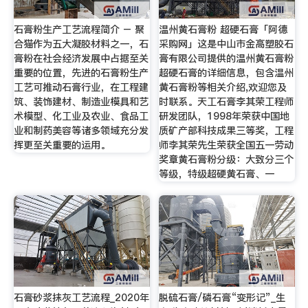
石膏粉生产工艺流程简介 – 聚
温州黄石膏粉 超硬石膏「阿德
合猫作为五大凝胶材料之一，石
采购网」这是中山市金高塑胶石
膏粉在社会经济发展中占据至关
膏有限公司提供的温州黄石膏粉
重要的位置，先进的石膏粉生产
超硬石膏的详细信息，包含温州
工艺可推动石膏行业，在工程建
黄石膏粉等相关介绍,欢迎您及
筑、装饰建材、制造业模具和艺
时联系。天工石膏李其荣工程师
术模型、化工业及农业、食品工
研发团队，1998年荣获中国地
业和制药美容等诸多领域充分发
质矿产部科技成果三等奖，工程
挥更至关重要的运用。
师李其荣先生荣获全国五一劳动
奖章黄石膏粉分级：大致分三个
等级，特级超硬黄石膏、一
石膏砂浆抹灰工艺流程_2020年
脱硫石膏/磷石膏“变形记”_生