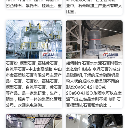
凹凸棒石、累托石、硅藻土、重
业中，石膏粉加工产业占有较大
比重。
石膏粉_模型石膏_高强黄石膏_
如何制作石膏水水泥石膏附着水
自流平石膏-中山金高塑胶 中山
怎么做? &&& 水泥石膏的成分
市金高塑胶石膏有限公司主营产
是硫酸钙,干燥的无水硫酸钙是
品：石膏、石膏粉、高强石膏、
粉末状的.吸收水后呈现不同的
模型石膏、自流平石膏、黄石膏
形态:CaSO4.2H2O或
等产品。是一家集研发 , 生产 ,
2CaSO4.H2O.附着水可以在室
销售 , 服务于一体的集团化管理
温下出去,结晶水则不能 制作石
公司。欢迎来电咨询。
膏模型时,石膏和水的比 …