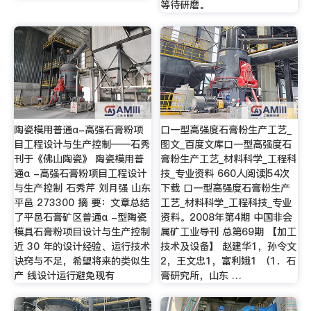
等待研磨。
陶瓷模用普通α-高强石膏粉项
口一型高强度石膏粉生产工艺_
目工程设计与生产控制——石秀
图文_百度文库口一型高强度石
刊于《佛山陶瓷》 陶瓷模用普
膏粉生产工艺_材料科学_工程科
通α -高强石膏粉项目工程设计
技_专业资料 660人阅读|54次
与生产控制 石秀芹 刘月强 山东
下载 口一型高强度石膏粉生产
平邑 273300 摘 要：文章总结
工艺_材料科学_工程科技_专业
了平邑石膏矿区普通α -型陶瓷
资料。2008年第4期 中国非会
模具石膏粉项目设计与生产控制
属矿工业导刊 总第69期 【加工
近 30 年的设计经验、运行技术
技术及设备】 赵建华1，孙令文
诀窍与不足，希望将来的类似生
2，王文忠1，富利娥1 （1．石
产 线设计运行避免现有
膏研究所，山东 …