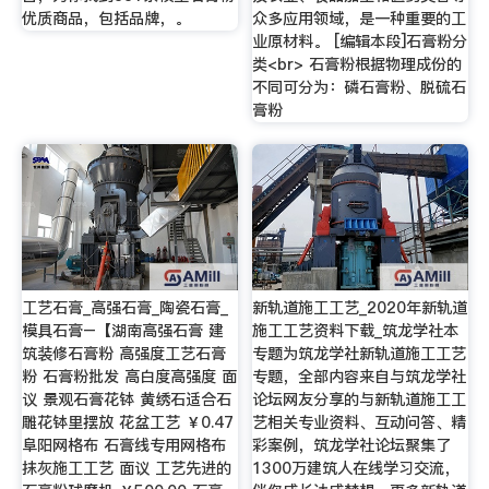
优质商品，包括品牌，。
众多应用领域，是一种重要的工
业原材料。 [编辑本段]石膏粉分
类<br> 石膏粉根据物理成份的
不同可分为：磷石膏粉、脱硫石
膏粉
工艺石膏_高强石膏_陶瓷石膏_
新轨道施工工艺_2020年新轨道
模具石膏–【湖南高强石膏 建
施工工艺资料下载_筑龙学社本
筑装修石膏粉 高强度工艺石膏
专题为筑龙学社新轨道施工工艺
粉 石膏粉批发 高白度高强度 面
专题，全部内容来自与筑龙学社
议 景观石膏花钵 黄绣石适合石
论坛网友分享的与新轨道施工工
雕花钵里摆放 花盆工艺 ￥0.47
艺相关专业资料、互动问答、精
阜阳网格布 石膏线专用网格布
彩案例，筑龙学社论坛聚集了
抹灰施工工艺 面议 工艺先进的
1300万建筑人在线学习交流，