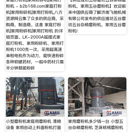
家庭打粉机|家用粉碎机|家用打
【供应潍坊五谷磨坊五谷杂粮磨
粉机 - b2b168.com家庭打粉
粉机，家用五谷磨粉机】欢迎前
机|家用粉碎机|家用打粉机,八方
来中国供应商了解济南飞驰机械
资源网云集了众多的供应商，采
有限公司发布的供应潍坊五谷磨
购商，制造商。这是 家庭打粉
坊五谷杂粮磨粉机，家用五谷磨
机|家用粉碎机|家用打粉机 的详
粉机!
细页面。LK-2000A摇摆式家
庭打粉机、家用粉碎机、家用打
粉机1000克一次，采用超高速
单相电机作为动力，能快速粉碎
各种软硬药材，一般中药材只需
半分钟就能粉碎
小型磨粉机家庭用磨粉机 清粮
家用磨粉机多少钱一台 小型五
设备 家用自动上料面粉机打面
谷杂粮磨粉机 芝麻核桃磨粉机