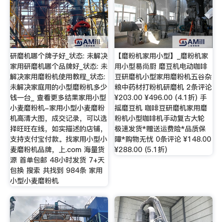
研磨机哪个牌子好_状态: 未解决
【磨粉机家用小型】_磨粉机家
家用研磨机哪个品牌好_状态: 未
用小型易尚厨 磨豆机电动咖啡
解决家用磨粉机使用教程_状态:
豆研磨机小型家用磨粉机五谷杂
未解决家庭用的小型磨粉机多少
粮中药材打粉机研磨机 2条评论
钱一台_ 查看更多结果家用小型
¥203.00 ¥496.00 (4.1折) 手
小麦磨粉机-家用小型小麦磨粉
摇磨豆机 咖啡豆研磨机家用磨
机高清大图，成交记录，可以选
粉机小型咖啡机手动复古大轮
择旺旺在线，如实描述的店铺，
极速发货*赠送运费险*品质保
支持支付宝付款。找家用小型小
障*购物无忧 0条评论 ¥148.00
麦磨粉机品牌，上.com 海量货
¥288.00 (5.1折)
源 首单包邮 48小时发货 7+天
包换 搜索 共找到 984条 家用
小型小麦磨粉机