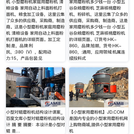
机 小型磨粉机家庭用磨粉机 清
家用磨粉机多少钱一台 小型五
粮设备 家用自动上料面粉机打
谷杂粮磨粉机 芝麻核桃磨粉
面机，粮食加工设备，这里云集
机，粉碎机，这里云集了众多的
了众多的供应商，采购商，制造
供应商，采购商，制造商。这是
商。这是小型磨粉机家庭用磨粉
家用磨粉机多少钱一台 小型五
机 清粮设备 家用自动上料面粉
谷杂粮磨粉机 芝麻核桃磨粉机
机打面机的详细页面。加工定
的详细页面。订货号:HK-
制:是，品牌:利
860，品牌:旭朗，货号:HK-
民，:380（V），配用动
860，:通用，应用领域:机属连
力:15，产品包装:见
续投料式
小型对辊磨粉机结构设计课案_
【小型家用磨粉机】JD.COM
百度文库小型对辊磨粉机结构设
是国内专业的小型家用磨粉机网
计 摘 要 摘要：本设计是小型对
上购物商城,提供小型家用磨粉
辊 是…
机