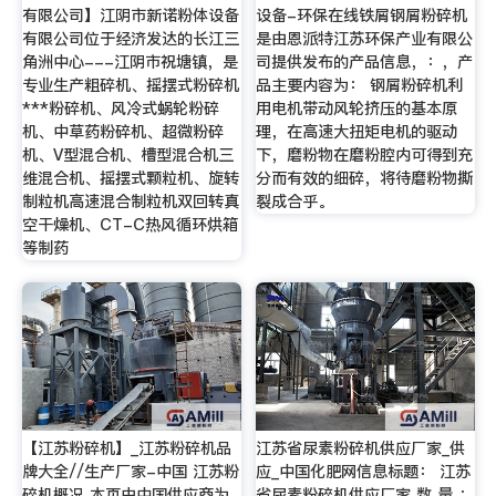
有限公司】江阴市新诺粉体设备
设备-环保在线铁屑钢屑粉碎机
有限公司位于经济发达的长江三
是由恩派特江苏环保产业有限公
角洲中心---江阴市祝塘镇，是
司提供发布的产品信息，：，产
专业生产粗碎机、摇摆式粉碎机
品主要内容为： 钢屑粉碎机利
***粉碎机、风冷式蜗轮粉碎
用电机带动风轮挤压的基本原
机、中草药粉碎机、超微粉碎
理，在高速大扭矩电机的驱动
机、V型混合机、槽型混合机三
下，磨粉物在磨粉腔内可得到充
维混合机、摇摆式颗粒机、旋转
分而有效的细碎，将待磨粉物撕
制粒机高速混合制粒机双回转真
裂成合乎。
空干燥机、CT-C热风循环烘箱
等制药
【江苏粉碎机】_江苏粉碎机品
江苏省尿素粉碎机供应厂家_供
牌大全//生产厂家-中国 江苏粉
应_中国化肥网信息标题： 江苏
碎机概况 本页由中国供应商为
省尿素粉碎机供应厂家 数 量 ：