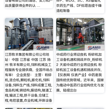
设备有限公司的诚信、实力和产
WP、WDG、SC、AS智能化
品质量获得业界的认 …
农药生产线、DF低塔连续干燥
造粒制备
江苏牧羊集团有限公司公司地
中成药行业将迎良机 粉碎机加
址：中国 江苏省 中国 江苏 扬
工设备机遇和挑战并存_粉碎机
州 牧羊有限公司,饲料机械及工
2 天前中成药行业将迎良机 粉
程服务专业提供商，全国市场占
碎机加工设备机遇和挑战并存,
有率！ 企业类型： 主营：粉碎
【仪表网 仪表产业】中药是我
机,混合机,颗粒机,膨化机,饲料
国传统优势领域。近年来，国家
设备,饲料生产线,饲料成套工程,
为推动中医药行业结构优化与发
食品机械,钢结构,膜结构,隧道工
展，陆续出台
程,输送工程,烘干设备,仓储工
程,电控装置,农业机械,环保设备