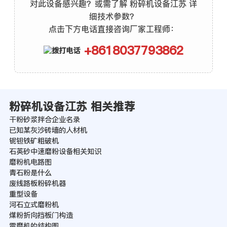
对此设备感兴趣？或需了解 粉碎机设备江苏 详
细技术参数？
点击下方电话直接咨询厂家工程师：
+8618037793862
粉碎机设备江苏 相关推荐
干粉砂浆拌合企业名录
已知某灰沙砖墙的人材机
铌钽铁矿粗破机
石英砂中速磨粉设备相关知识
磨粉机电路图
青石粉是什么
废线路板粉碎机器
重型设备
河石立式磨粉机
煤粉折向挡板门构造
雷磨机的结构图