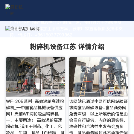
作为专业的 粉碎机设备江苏 制造厂家，我们致力于为您量身
定制高价值的粉体加工系统方案。获取厂家直销报价及技术支
持，请拨打：+8618037793862
粉碎机设备江苏 详情介绍
WF-30B系列-高效涡轮高速粉
该网站已通过中网可信网站验证
碎机_—中国食品机械设备供应
求购食品粉碎设备-食品商务网
网1 天前WF涡轮吸尘粉碎机
免责声明：以上所展示的信息由
一、主要用途； 高效涡轮高速
会员自行提供，内容的真实性、
粉碎机 适用于制药、化工、化
准确性和合法性由发布会员负
妆品、生物、食品【白砂糖、食
责，食品商务网对此不承担任何