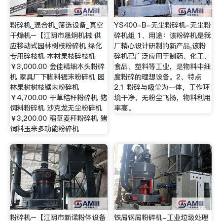
粉碎机_混合机_筛选设备_真空
YS400-B-无尘粉碎机-无尘粉
干燥机–【江阴市晟炯机械 供
碎机组 1、用途：该粉碎机是我
应移动式园林树枝粉碎机 绿化
厂精心设计研制的新产品,该粉
专用碎枝机 木材果枝碎枝机
碎机已广泛应用于制药、化工、
￥3,000.00 金佳精细木头粉碎
食品、塑料等工业，是物料中细
机 家具厂下脚料锯末粉碎机 园
度粉碎的理想设备。2、特点
林果树树枝锯末粉碎机
2.1 粉碎与吸尘为一体，工作环
￥4,700.00 干草秸秆粉碎机 猪
境干净，无粉尘飞扬，物料利用
饲料粉碎机 沙克龙无尘粉碎机
率高。
￥3,200.00 稻草麦秆粉碎机 猪
饲料玉米多功能粉碎机
粉碎机–【江阴市新诺粉体设备
铁屑钢屑粉碎机-工业垃圾处理