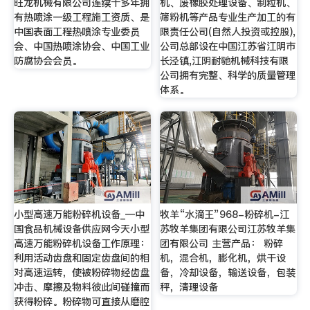
旺龙机械有限公司连续十多年拥
机、废橡胶处理设备、制粒机、
有热喷涂一级工程施工资质、是
筛粉机等产品专业生产加工的有
中国表面工程热喷涂专业委员
限责任公司(自然人投资或控股),
会、中国热喷涂协会、中国工业
公司总部设在中国江苏省江阴市
防腐协会会员。
长泾镇,江阴耐驰机械科技有限
公司拥有完整、科学的质量管理
体系。
小型高速万能粉碎机设备_—中
牧羊“水滴王”968-粉碎机-江
国食品机械设备供应网今天小型
苏牧羊集团有限公司江苏牧羊集
高速万能粉碎机设备工作原理：
团有限公司 主营产品： 粉碎
利用活动齿盘和固定齿盘间的相
机，混合机，膨化机，烘干设
对高速运转，使被粉碎物经齿盘
备，冷却设备，输送设备，包装
冲击、摩擦及物料彼此间碰撞而
秤，清理设备
获得粉碎。粉碎物可直接从磨腔