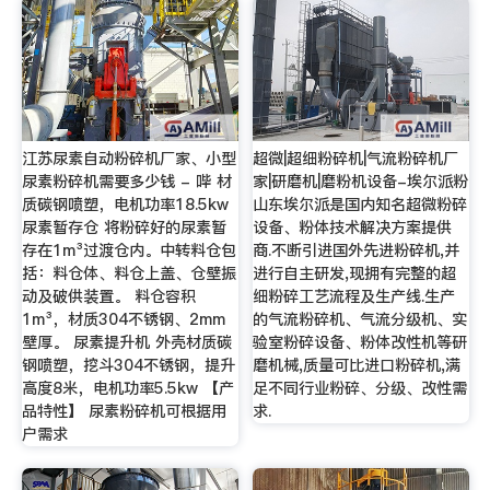
江苏尿素自动粉碎机厂家、小型
超微|超细粉碎机|气流粉碎机厂
尿素粉碎机需要多少钱 - 哔 材
家|研磨机|磨粉机设备-埃尔派粉
质碳钢喷塑，电机功率18.5kw
山东埃尔派是国内知名超微粉碎
尿素暂存仓 将粉碎好的尿素暂
设备、粉体技术解决方案提供
存在1m³过渡仓内。中转料仓包
商.不断引进国外先进粉碎机,并
括：料仓体、料仓上盖、仓壁振
进行自主研发,现拥有完整的超
动及破供装置。 料仓容积
细粉碎工艺流程及生产线.生产
1m³，材质304不锈钢、2mm
的气流粉碎机、气流分级机、实
壁厚。 尿素提升机 外壳材质碳
验室粉碎设备、粉体改性机等研
钢喷塑，挖斗304不锈钢，提升
磨机械,质量可比进口粉碎机,满
高度8米，电机功率5.5kw 【产
足不同行业粉碎、分级、改性需
品特性】 尿素粉碎机可根据用
求.
户需求