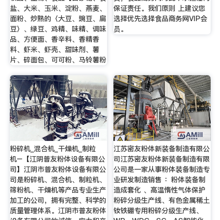
盐、大米、玉米、淀粉、燕麦、
保证责任。我们原则 上建议您
面粉、炒熟的〈大豆、豌豆、扁
选择优先选择食品商务网VIP会
豆〉、绿豆、鸡精、味精、调味
员。
品、方便面、香辛料、香精香
料、虾米、虾壳、甜味剂、薯
片、碎面包、可可粉、马铃薯粉
粉碎机_混合机_干燥机_制粒
江苏密友粉体新装备制造有限公
机–【江阴普友粉体设备有限公
司江苏密友粉体新装备制造有限
司】江阴市普友粉体设备有限公
公司是一家从事粉体装备制造专
司是粉碎机、混合机、制粒机、
业研发制造销售 ：粉体装备制
筛粉机、干燥机等产品专业生产
造成套化 、高温惰性气体保护
加工的公司，拥有完整、科学的
粉碎分级生产线、有色金属稀土
质量管理体系。江阴市普友粉体
钕铁硼专用粉碎分级生产线、