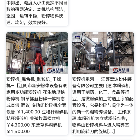
中排出，粒度大小由更换不同目
数的筛网决定。本机结构简洁、
坚固，运转平稳，粉碎物料快
速、均匀，效果良好。
粉碎机_混合机_制粒机_干燥
粉碎机系列 – 江苏宏达粉体装
机–【江阴市新安粉体设备有限
备有限公司主要用途:本粉碎机
家用多功能粉碎机 花生地瓜秧
适用于制药、化工、食品等行
粉碎机 铡草揉丝粉碎一体机志
业，是微粉碎加工前道工序的配
成直供 面议 多功能粉碎机全套
套设备，它是粉碎与吸尘为一体
设备 ￥1,400.00 豆秸杆粉碎机
的新一代粗粉碎设备。 工作原
秸秆粉碎机 养殖牧草揉丝机
理:本粉碎机为立式粉碎结构，
￥4,300.00 东营草料粉碎机
物料由粉碎机料斗进入粉碎室，
￥1,500.00
利用旋转刀的旋转[…]