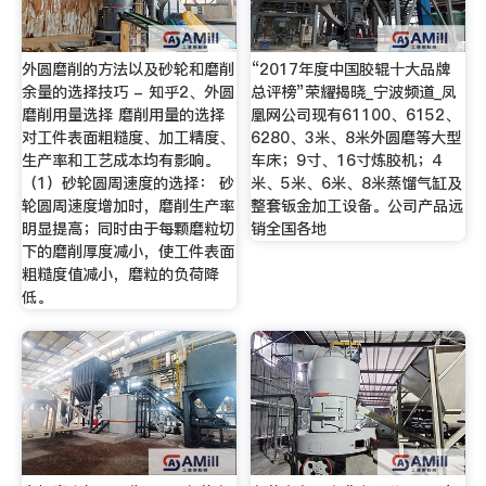
外圆磨削的方法以及砂轮和磨削
“2017年度中国胶辊十大品牌
余量的选择技巧 - 知乎2、外圆
总评榜”荣耀揭晓_宁波频道_凤
磨削用量选择 磨削用量的选择
凰网公司现有61100、6152、
对工件表面粗糙度、加工精度、
6280、3米、8米外圆磨等大型
生产率和工艺成本均有影响。
车床；9寸、16寸炼胶机；4
（1）砂轮圆周速度的选择： 砂
米、5米、6米、8米蒸馏气缸及
轮圆周速度增加时，磨削生产率
整套钣金加工设备。公司产品远
明显提高；同时由于每颗磨粒切
销全国各地
下的磨削厚度减小，使工件表面
粗糙度值减小，磨粒的负荷降
低。