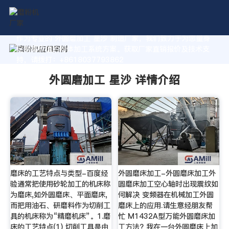
作为专业的 外圆磨加工 星沙 制造厂家，我们致力于为您量身
定制高价值的粉体加工系统方案。获取厂家直销报价及技术支
持，请拨打：+8618037793862
外圆磨加工 星沙 详情介绍
磨床的工艺特点与类型-百度经
外圆磨床加工-外圆磨床加工外
验通常把使用砂轮加工的机床称
圆磨床加工空心轴时出现震纹如
为磨床,如外圆磨床、平面磨床,
何解决 变频器在机械加工外圆
而把用油石、研磨料作为切削工
磨床上的应用.请生意经朋友帮
具的机床称为“精磨机床”。1.磨
忙 M1432A型万能外圆磨床加
床的工艺特点(1) 切削工具是由
工方法? 我在一台外圆磨床上加