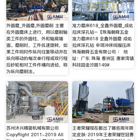
外圆磨_外圆磨,外圆磨削 主要
准力磨床618_全鑫外圆磨_成佑
在外圆磨床上进行，用以磨削轴
拉床深孔钻–【珠海朝舜五金
类工件的外圆柱、外和轴肩端
准力磨床618 全鑫外圆磨 成佑
面。磨削时，工件低速旋转，如
拉床深孔钻 申琦冲床伺服压床
果工件同时作纵向往复移动并在
珠海朝舜五金有限公司 ： 地
纵向移动的每次单行程或双行程
址：广东 珠海 香洲区 唐家湾镇
后砂轮相对工件作横向进给，称
科技园金沙路149#
为纵向磨削法。
苏州沐兴精密机械有限公司
王者荣耀现在都出了哪些周年限
CopyRight 2011-2019 All
定皮肤·2019年王者荣耀世冠赛