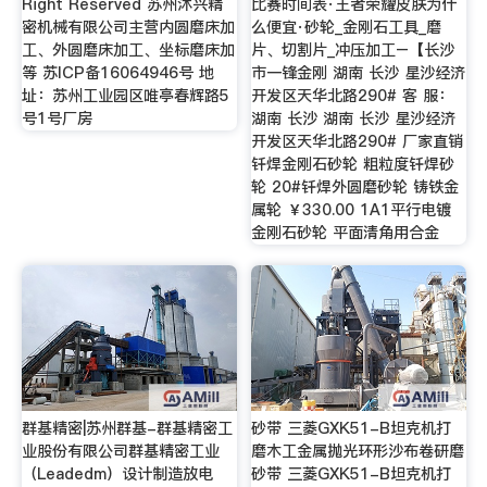
Right Reserved 苏州沐兴精
比赛时间表·王者荣耀皮肤为什
密机械有限公司主营内圆磨床加
么便宜·砂轮_金刚石工具_磨
工、外圆磨床加工、坐标磨床加
片、切割片_冲压加工–【长沙
等 苏ICP备16064946号 地
市一锋金刚 湖南 长沙 星沙经济
址：苏州工业园区唯亭春辉路5
开发区天华北路290# 客 服：
号1号厂房
湖南 长沙 湖南 长沙 星沙经济
开发区天华北路290# 厂家直销
钎焊金刚石砂轮 粗粒度钎焊砂
轮 20#钎焊外圆磨砂轮 铸铁金
属轮 ￥330.00 1A1平行电镀
金刚石砂轮 平面清角用合金
群基精密|苏州群基-群基精密工
砂带 三菱GXK51-B坦克机打
业股份有限公司群基精密工业
磨木工金属抛光环形沙布卷研磨
（Leadedm）设计制造放电
砂带 三菱GXK51-B坦克机打