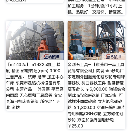
加工服务，1分钟报价1小时上
机，品质好，交期快，精度高。
【m1432a】m1432a加工 精
金刚石工具–【东莞市一品工具
度 精密 砂轮转速(rpm) 3000
贸易有限公司】陶瓷cbn砂轮厂
主营产品： 铣床 磨床 加工中心
家定制外圆磨氮化硼砂轮专用球
车床 东莞市晟铭机械设备有限
磨铸铁 灰口铸铁工件 耐磨精度
公司 主营产品： 外圆磨 平面磨
高寿命长 ￥6,300.00 陶瓷结合
内圆磨 无心磨和工具磨等 文安
剂cbn凸轮轴砂轮 厂家定制 可
县海日机床购销部 所在地：河
试样外圆磨砂轮 立方氮化硼砂
北 廊坊
轮 ￥1,800.00 空调压缩机滑片
专用树脂CBN砂轮 立方碳化硼
砂轮 双面加强外圆磨砂轮
￥25.00