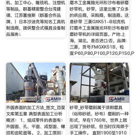
机、加工中心、雕铣机、注塑机
磨木工金属抛光环形沙布卷研磨
等制品，群基精密整合台湾建
砂带机，砂带，这里云集了众多
德、江苏塞维斯（群基合作品
的供应商，采购商，制造商。这
牌、）日本沙迪克等知名工具机
是砂带 三菱GXK51-B坦克机
制造商，提供整合式模具设备制
打磨木工金属抛光环形沙布卷研
品服务；
磨砂带机的详细页面。产地:上
海，湖北，是否进口:否，品牌:
三菱，货号:FMGXK51B，粒
度:P60,P80,P100,P120,P150,P
外圆表面的加工方法_图文_百度
砂带_砂带磨削属于涂附磨具
文库第五章 典型表面加工分析
（俗称砂纸，砂布）磨削的一种
概述： 1、组成零件的表面有：
形式，早在1760年，世界上就
外圆面、孔、平面、成型面、螺
出现了张砂纸，但当时仅局限于
纹和齿轮面等。 2、加工原则：
手工操作。 直到1900至1910