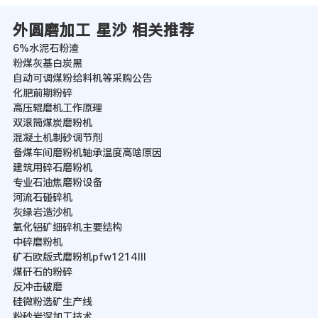
外圆磨加工 星沙 相关推荐
6%水泥石粉渣
粉煤灰基白炭黑
自动可调煤粉给料机等采购公告
化肥前期粉碎
高压辊磨机工作原理
双滚筒煤炭磨粉机
混凝土机制砂调节剂
备煤车间磨粉机轴承温度高啥原因
建筑用碎石磨粉机
专业石油焦磨粉设备
河流石碰碎机
灰绿岩造沙机
氧化铝矿细碎机主要结构
中碎磨粉机
矿石欧版式磨粉机pfw1214Ⅲ
煤矸石的粉碎
反冲击破磨
硅微粉选矿生产线
粉砂岩深加工技术