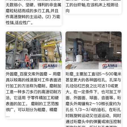
无数细小、坚硬、锋利的非金属
工的台阶轴,在该机床上检测径
磨粒粘结而成的多刃工具,并且
向
作高速旋转的主运动。(2) 万能
性强,适应性广。
外圆磨_百度文库外圆磨 - 用磨
珩磨_主要加工直径5～500毫米
具以较高的线速度对工件表面进
甚至更大的各种圆柱孔，孔深与
行加工的方法称为磨削。磨削加
孔径估杠巴良之比可达10或更
工是一种多刀多刃的高速切削方
大。在一定条件下，也可加工平
法，它适用 于零件精加工和硬
面、外圆面、球面、齿面等。珩
表面的加工。 磨削的工艺范围
磨头外周镶有2～10根长度约为
很广，可以划分为粗磨、精磨
孔长 1/3～3/4的油石，在珩孔
…
时既旋转运动又往返运动，同时
通过珩磨头中的弹簧或液压控制