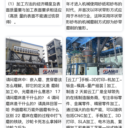
（1）加工方法的经济精度及表
年才进入机械使用砂纸和砂布的
面质量要与加工表面要求相适应
时代，并首次以环状带形方式应
（高质 量的表面不能通过铣获
用于木材行业，这种采用环状带
得）。
形砂布的机械磨削方式即为砂带
磨削的雏形。
请问磨床中：嵌入磨、贯穿磨该
[云工厂]手板-3D打印-机加工-
怎么理解，即它的定义是 磨削
钣金-模具-量产组装 | 加工、
加工中，光磨是什么意思？ 17
制造 2 天前云工厂是全球领先
请问磨床是干什么的？ 4 请问
的在线制造服务商，专注非标零
磨床是干什么的？请具体回答一
件、金属零件、精密零件加工。
哈 外圆磨和万能外圆磨有什么
通过强大的自有产能，可以提供
区别 22 磨床在磨的过程中打飞
包括CNC加工、手板加工、3D
磨的铁块，沙轮卡死怎么拿掉坏
打印、SLA加工、电木治具、复
沙轮之后为
模加工和表面工艺等一站式快速