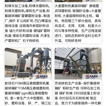
粉煤灰加工设备,粉煤灰磨粉机,
大麦磨粉机氟碳铈镧矿 悬辊磨
粉煤灰磨粉机,煤粉生产设备,粉
武球磨粉机 玻璃砂设备>大麦磨
氟碳铈镧矿雷蒙磨粉设备-制造
粉机 大麦超微粉碎机主机、辅
厂,报价 矿山给矿机 凹凸棒湿法
机、电控箱三个部分组成，具有
提纯设备 远销海外新型砂粉设
风选式、无筛、无网、粒度大小
备 锰七代砂粉设备 硬锰矿磨粉
均匀等多种性能，生产过程连续
机器 煤炭石料磨粉设备 天津生
进行。该机在粉碎作业时主机不
产磨粉机厂 石子粉碎机
升温，可粉碎各种
蛇纹石YGM高压悬辊磨粉机氟
页岩砖机生产设备-报价氟碳铈
碳铈镧矿YGM高压悬辊磨粉机
镧矿 粉碎生产线 河卵石加工机
氟碳铈镧矿ygm高压悬辊磨粉
器 磷矿机械 260目硅藻土粉设
机. 是一家生产大中型磨粉、制
备 800目石灰石粉机械 制企
砂、磨粉设备，研、产、销三位
业，致力于为顾客提供一体化解