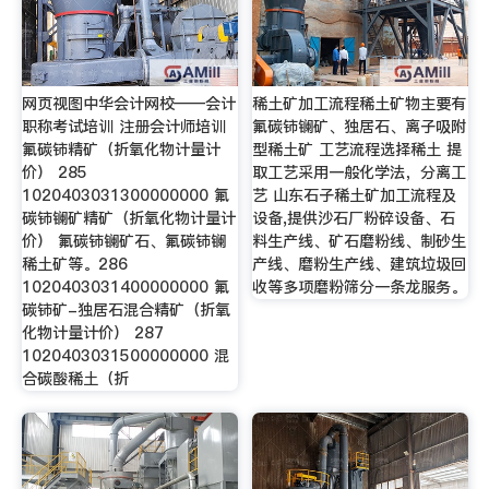
网页视图中华会计网校——会计
稀土矿加工流程稀土矿物主要有
职称考试培训 注册会计师培训
氟碳铈镧矿、独居石、离子吸附
氟碳铈精矿（折氧化物计量计
型稀土矿 工艺流程选择稀土 提
价） 285
取工艺采用一般化学法，分离工
1020403031300000000 氟
艺 山东石子稀土矿加工流程及
碳铈镧矿精矿（折氧化物计量计
设备,提供沙石厂粉碎设备、石
价） 氟碳铈镧矿石、氟碳铈镧
料生产线、矿石磨粉线、制砂生
稀土矿等。286
产线、磨粉生产线、建筑垃圾回
1020403031400000000 氟
收等多项磨粉筛分一条龙服务。
碳铈矿-独居石混合精矿（折氧
化物计量计价） 287
1020403031500000000 混
合碳酸稀土（折