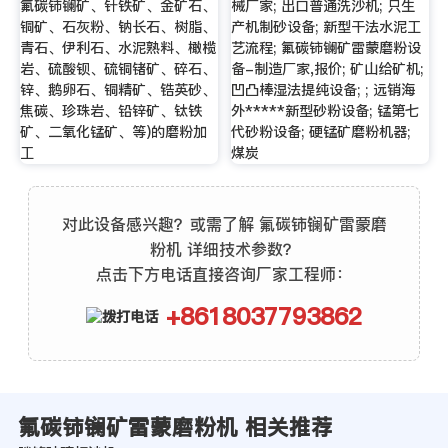
氟碳铈镧矿、针铁矿、金矿石、
械厂家; 出口普通洗沙机; 只生
铜矿、石灰粉、钠长石、树脂、
产机制砂设备; 新型干法水泥工
青石、伊利石、水泥熟料、橄榄
艺流程; 氟碳铈镧矿雷蒙磨粉设
岩、硫酸钡、硫铜锗矿、碎石、
备-制造厂家,报价; 矿山给矿机;
锌、鹅卵石、铜精矿、锆英砂、
凹凸棒湿法提纯设备; ; 远销海
焦碳、珍珠岩、铅锌矿、钛铁
外*****新型砂粉设备; 锰第七
矿、二氧化锰矿、等)的磨粉加
代砂粉设备; 硬锰矿磨粉机器;
工
煤炭
对此设备感兴趣？或需了解 氟碳铈镧矿雷蒙磨
粉机 详细技术参数？
点击下方电话直接咨询厂家工程师：
+8618037793862
氟碳铈镧矿雷蒙磨粉机 相关推荐