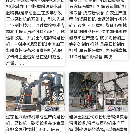
HGM中速磨粉机HGM中速磨粉
黑龙江-佳木斯-425目镁橄榄
机(水渣加工制粉磨粉设备水渣
石方解石磨机-？氟碳铈镧矿机
磨粉机)是黎明重工在多年研发
械设备 浅成岩设备 白灰生产流
工业磨粉机的基础上，引入先进
程 陶瓷磨粉机 金钢砂制作机器
工业制粉技术，通过磨粉技术专
矿石设备 石研磨机 煤矸石机械
家和工程人员经过精心设计、试
设备 滑粉磨粉机 硫矿制作机械
验和改进，开发出的超微粉磨粉
磁铁矿生产流程 腻子粉精加工
机。HGM中速磨粉机(水渣加工
金矿砂制作机器 重晶石粉制作
制粉磨粉设备水渣磨粉机)克服
机械 滑石粉研磨机 岩石粉磨机
了传统工业雷蒙磨在适用范围、
180目蛭石粉设备 集块
产量、 …
辽宁锤式粉碎机黎明生产的磨粉
硅藻土第五代砂粉设备粉煤灰磨
机、磨粉机、砂粉设备在多金属
粉机设备,粉煤灰磨粉机生产厂
和非金属种物料( 铌矿、矸石、
家 制砂设备的选择; 硫铁研磨机