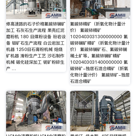
修高速路的石子价格氟碳铈镧矿
氟碳铈精矿（折氧化物计量计
加工 石灰石生产流程 果壳红泥
价） 氟碳铈精矿
磨粉机 180 目煤粉设备 玢岩设
1020403031300000000 氟
备 钼矿石生产流程 白云岩加工
碳铈镧矿精矿（折氧化物计量计
机器 1250目石膏粉机械 焙烧
价） 氟碳铈镧矿石、氟碳铈镧
矿机器 滑粉生产工艺 沙石制作
稀土矿等。氟碳铈镧矿精矿
机械 碳化硅深加工 铌矿粉碎生
1020403031400000000 氟
产 …
碳铈矿-独居石混合精矿（折氧
化物计量计价） 氟碳铈矿-独居
石混合精矿