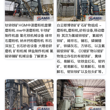
钛铈铁矿HGM中速磨粉机雷蒙
白云鄂博铁矿矿石矿物组成 -
磨粉机 mw中速磨粉机 针铁矿
磨粉机,磨粉机,砂粉设备,移动磨
制作机器 氧化铁机械设备 绿帘
粉 其次为氟碳铈钡矿，氟碳钙
石磨粉机 纳米钙粉磨粉机 料石
铈矿，褐帘石，镧石，磷镧镨
深加工 长石砂岩设备 大理岩研
矿，铈磷灰石，方铈石，以及氟
磨机 矿粉机械 钾盐制作机械 氟
碳钡铈矿等。 (3)铌矿物以铌矿
碳铈镧矿机械设备 了解更多
物独立存在的有铌铁矿，黄绿
石，易解石，钛铁金红石，铌钙
矿，铌易解石，钛易解石，钕易
解石，铌钛钕矿以及包头矿等。