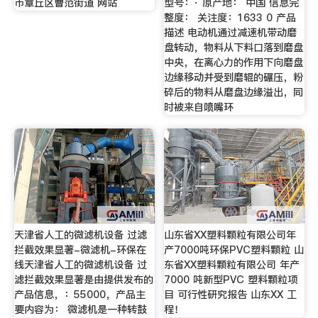
市章丘区曹范街道 网站
型号：· 原产地： 中国 信息完
整度： 关注度：1633 0 产品
描述 电动机通过减速机带动磨
盘转动，物料从下料口落到磨盘
中央，在离心力的作用下向磨盘
边缘移动并受到磨辊的碾压，粉
碎后的物料从磨盘边缘溢出，同
时被来自喷嘴环
天津省人工的微滤机设备 过滤
山东省XX塑料颗粒有限公司年
拦截效果显著-微滤机-环保在
产7000吨环保PVC塑料颗粒 山
线天津省人工的微滤机设备 过
东省XX塑料颗粒有限公司 年产
滤拦截效果显著是由提供发布的
7000 吨新型PVC 塑料颗粒项
产品信息，：55000，产品主
目 可行性研究报告 山东XX 工
要内容为： 微滤机是一种转鼓
程！