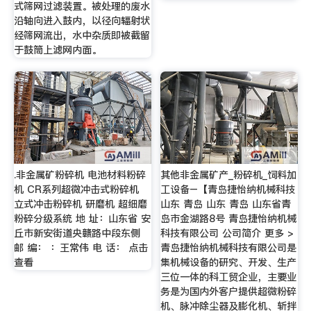
式筛网过滤装置。被处理的废水
沿轴向进入鼓内，以径向辐射状
经筛网流出，水中杂质即被截留
于鼓筒上滤网内面。
.非金属矿粉碎机 电池材料粉碎
其他非金属矿产_粉碎机_饲料加
机 CR系列超微冲击式粉碎机
工设备–【青岛捷怡纳机械科技
立式冲击粉碎机 研磨机 超细磨
山东 青岛 山东 青岛 山东省青
粉碎分级系统 地 址：山东省 安
岛市金湖路8号 青岛捷怡纳机械
丘市新安街道央赣路中段东侧
科技有限公司 公司简介 更多 >
邮 编： ：王常伟 电 话： 点击
青岛捷怡纳机械科技有限公司是
查看
集机械设备的研究、开发、生产
三位一体的科工贸企业，主要业
务是为国内外客户提供超微粉碎
机、脉冲除尘器及膨化机、斩拌