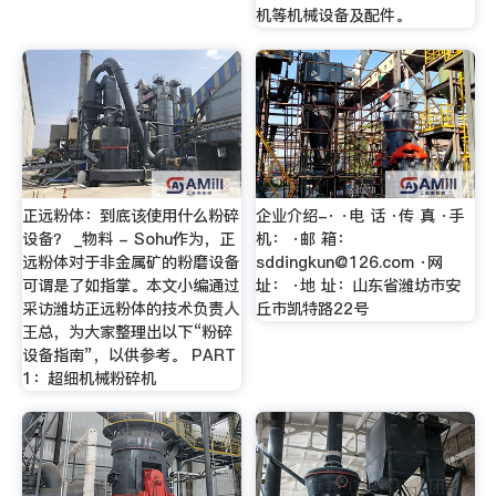
机等机械设备及配件。
正远粉体：到底该使用什么粉碎
企业介绍-· ·电 话 ·传 真 ·手
设备？ _物料 - Sohu作为，正
机： ·邮 箱：
远粉体对于非金属矿的粉磨设备
sddingkun@126.com
·网
可谓是了如指掌。本文小编通过
址： ·地 址：山东省潍坊市安
采访潍坊正远粉体的技术负责人
丘市凯特路22号
王总，为大家整理出以下“粉碎
设备指南”，以供参考。 PART
1：超细机械粉碎机