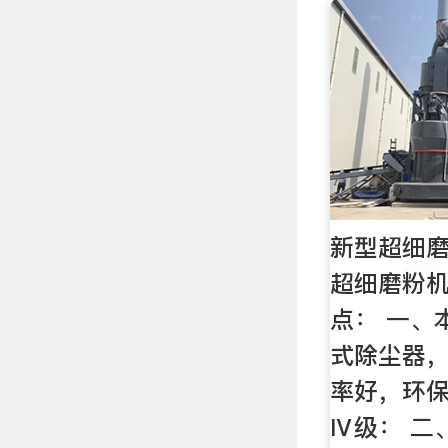
新型超细磨
超细磨粉机
点： 一、
式除尘器
率好，环保
Ⅳ级： 二