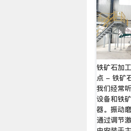
铁矿石加
点 - 铁
我们经常
设备和铁
器。振动
通过调节
由安装于主