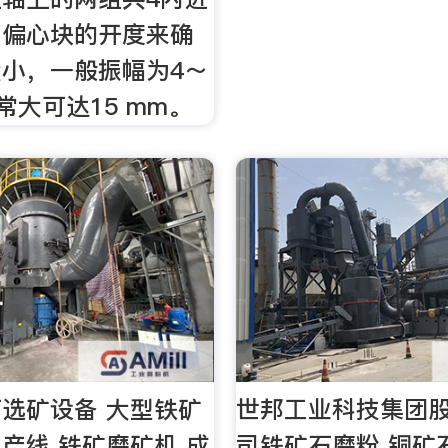
节偏心块的开度来确
小，一般振幅为4～
常大可达15 mm。
选矿设备 大型铁矿
世邦工业科技集团
产线 铁矿磨矿机 成
司铁矿石磨粉 铜矿