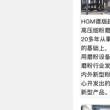
HGM德版
高压细粉
20多年从
的基础上
用磨粉设
磨粉行业
内外新型
心开发出
新型产品