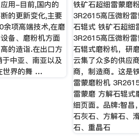
应用-目前,国内的
铁矿石超细雷蒙磨
断的更新变化,主要
3R2615高压微粉
20余项高端技术,在磨
石辊式 铁矿石超细
粉设备、磨粉机方面
3R2615高压微粉
高的造诣.在出口方
石辊式磨粉机，研
销于中亚、南亚以及
云集了众多的供应
在世界的舞 …
商，制造商。这是
雷蒙磨粉机 3R26
雷蒙磨 方解石辊式
细页面。品牌:智昌
石灰石、方解石、
石、重晶石