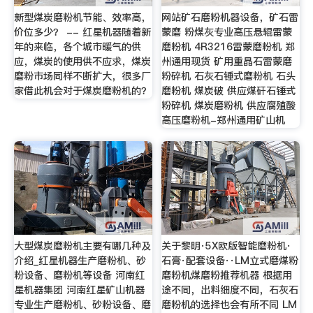
新型煤炭磨粉机节能、效率高，
网站矿石磨粉机器设备，矿石雷
价位多少？ -- 红星机器随着新
蒙磨 粉煤灰专业高压悬辊雷蒙
年的来临，各个城市暖气的供
磨粉机 4R3216雷蒙磨粉机 郑
应，煤炭的使用供不应求，煤炭
州通用现货 矿用重晶石雷蒙磨
磨粉市场同样不断扩大，很多厂
粉碎机 石灰石锤式磨粉机 石头
家借此机会对于煤炭磨粉机的？
磨粉机 煤炭破 供应煤矸石锤式
粉碎机 煤炭磨粉机 供应腐殖酸
高压磨粉机-郑州通用矿山机
大型煤炭磨粉机主要有哪几种及
关于黎明·5X欧版智能磨粉机·
介绍_红星机器生产磨粉机、砂
石膏·配套设备··LM立式磨煤粉
粉设备、磨粉机等设备 河南红
磨粉机煤磨粉推荐机器 根据用
星机器集团 河南红星矿山机器
途不同，出料细度不同，石灰石
专业生产磨粉机、砂粉设备、磨
磨粉机的选择也会有所不同 LM