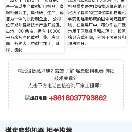
早成立于 1975 年，前身是，
煤炭-煤炭磨粉工艺流程 -红星
是一家以生产重型矿山机器、磨
机器煤炭是古代植物埋藏在地下
粉机器为主，集科研、生产、销
经历了复杂的生物化学和物理化
售为一体的股份制企业。 公司
学变化逐渐形成的固体可燃性矿
位于郑州经济技术产业开发区，
物。在选煤厂中，筛分作业广泛
占地 130 余亩，拥有 10000
地用于原煤准备和处理上。按照
平方米标准化重型工业厂房两
筛分方式不同，分为干法筛分和
座，各种大、中型金加工、铆
湿法筛分。
焊、装配
对此设备感兴趣？或需了解 煤炭磨粉机器 详细
技术参数？
点击下方电话直接咨询厂家工程师：
+8618037793862
煤炭磨粉机器 相关推荐