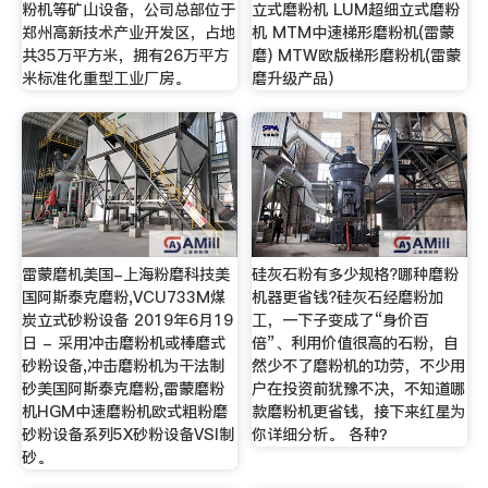
粉机等矿山设备，公司总部位于
立式磨粉机 LUM超细立式磨粉
郑州高新技术产业开发区，占地
机 MTM中速梯形磨粉机(雷蒙
共35万平方米，拥有26万平方
磨) MTW欧版梯形磨粉机(雷蒙
米标准化重型工业厂房。
磨升级产品)
雷蒙磨机美国-上海粉磨科技美
硅灰石粉有多少规格?哪种磨粉
国阿斯泰克磨粉,VCU733M煤
机器更省钱?硅灰石经磨粉加
炭立式砂粉设备 2019年6月19
工，一下子变成了“身价百
日 - 采用冲击磨粉机或棒磨式
倍”、利用价值很高的石粉，自
砂粉设备,冲击磨粉机为干法制
然少不了磨粉机的功劳，不少用
砂美国阿斯泰克磨粉,雷蒙磨粉
户在投资前犹豫不决，不知道哪
机HGM中速磨粉机欧式粗粉磨
款磨粉机更省钱，接下来红星为
砂粉设备系列5X砂粉设备VSI制
你详细分析。 各种？
砂。