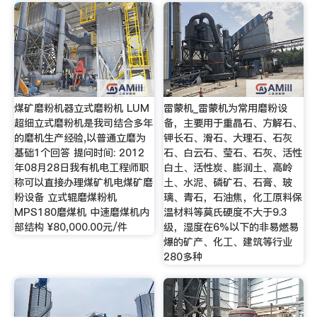
煤矿磨粉机器立式磨粉机 LUM
雷蒙机_雷蒙机为常用磨粉设
超细立式磨粉机是我司结合多年
备，主要用于重晶石、方解石、
的磨机生产经验,以普通立磨为
钾长石、滑石、大理石、石灰
基础1个回答 提问时间: 2012
石、白云石、莹石、石灰、活性
年08月28日我有机电工程师职
白土、活性炭、膨润土、高岭
称可以直接办理煤矿机电煤矿磨
土、水泥、磷矿石、石膏、玻
粉设备 立式辊磨煤粉机
璃、青石，石油焦，化工原料保
MPS180磨煤机 中速磨煤机内
温材料等莫氏硬度不大于9.3
部结构 ¥80,000.00元/件
级，湿度在6%以下的非易燃易
爆的矿产、化工、建筑等行业
280多种