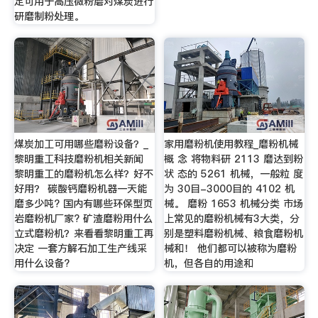
定可用于高压微粉磨对煤炭进行
研磨制粉处理。
煤炭加工可用哪些磨粉设备？_
家用磨粉机使用教程_磨粉机械
黎明重工科技磨粉机相关新闻
概 念 将物料研 2113 磨达到粉
黎明重工的磨粉机怎么样？好不
状 态的 5261 机械，一般粒 度
好用？ 碳酸钙磨粉机器一天能
为 30目-3000目的 4102 机
磨多少吨? 国内有哪些环保型页
械。 磨粉 1653 机械分类 市场
岩磨粉机厂家? 矿渣磨粉用什么
上常见的磨粉机械有3大类，分
立式磨粉机？来看看黎明重工再
别是塑料磨粉机械、粮食磨粉机
决定 一套方解石加工生产线采
械和！ 他们都可以被称为磨粉
用什么设备?
机，但各自的用途和