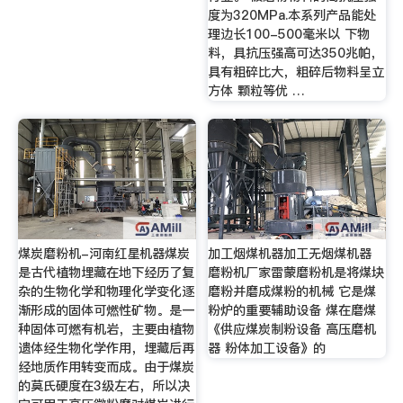
度为320MPa.本系列产品能处
理边长100-500毫米以 下物
料，具抗压强高可达350兆帕，
具有粗碎比大，粗碎后物料呈立
方体 颗粒等优 …
煤炭磨粉机-河南红星机器煤炭
加工烟煤机器加工无烟煤机器
是古代植物埋藏在地下经历了复
磨粉机厂家雷蒙磨粉机是将煤块
杂的生物化学和物理化学变化逐
磨粉并磨成煤粉的机械 它是煤
渐形成的固体可燃性矿物。是一
粉炉的重要辅助设备 煤在磨煤
种固体可燃有机岩，主要由植物
《供应煤炭制粉设备 高压磨机
遗体经生物化学作用，埋藏后再
器 粉体加工设备》的
经地质作用转变而成。由于煤炭
的莫氏硬度在3级左右，所以决