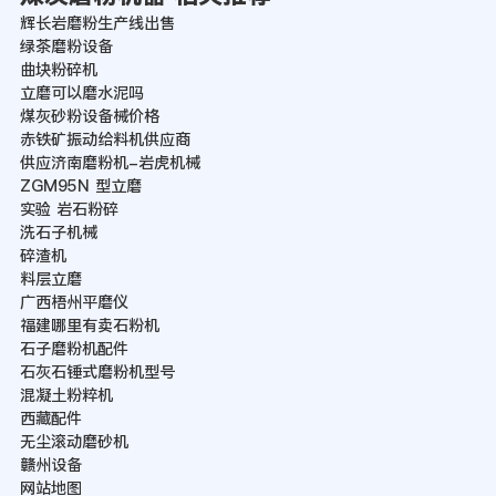
辉长岩磨粉生产线出售
绿茶磨粉设备
曲块粉碎机
立磨可以磨水泥吗
煤灰砂粉设备械价格
赤铁矿振动给料机供应商
供应济南磨粉机-岩虎机械
ZGM95N 型立磨
实验 岩石粉碎
洗石子机械
碎渣机
料层立磨
广西梧州平磨仪
福建哪里有卖石粉机
石子磨粉机配件
石灰石锤式磨粉机型号
混凝土粉粹机
西藏配件
无尘滚动磨砂机
赣州设备
网站地图