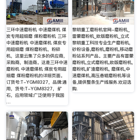
三环中速磨粉机 中速磨煤机 煤
黎明重工磨粉机官网-磨粉机_
炭专用超细磨 煤粉磨粉机 三环
雷蒙磨粉机_欧版磨粉机_立式
中速磨粉机 中速磨煤机 煤炭专
黎明重工科技专业生产磨粉机,
用超细磨 煤粉磨粉机，粉碎
砂粉设备,磨粉机,磨粉机,移动磨
机，这里云集了众多的供应商，
粉站系列产品。主要产品有雷蒙
采购商，制造商。这是三环中速
磨粉机,立式磨粉机,欧版磨粉机,
磨粉机 中速磨煤机 煤炭专用超
磨粉机,矿渣磨粉机, 磨煤机,中
细磨 煤粉磨粉机的详细页面。
速磨煤机,高压悬辊磨粉机等设
订货号:T-YGM8327，品牌:通
备,提供整条生产线服务.欢迎选
用，货号:T-YGM8327，:矿
购.
石，应用领域:广泛使用于我国
…