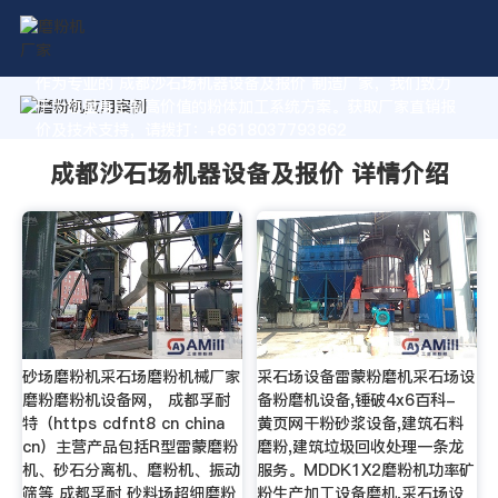
作为专业的 成都沙石场机器设备及报价 制造厂家，我们致力
于为您量身定制高价值的粉体加工系统方案。获取厂家直销报
价及技术支持，请拨打：+8618037793862
成都沙石场机器设备及报价 详情介绍
砂场磨粉机采石场磨粉机械厂家
采石场设备雷蒙粉磨机采石场设
磨粉磨粉机设备网， 成都孚耐
备粉磨机设备,锤破4x6百科-
特（https cdfnt8 cn china
黄页网干粉砂浆设备,建筑石料
cn）主营产品包括R型雷蒙磨粉
磨粉,建筑垃圾回收处理一条龙
机、砂石分离机、磨粉机、振动
服务。MDDK1X2磨粉机功率矿
筛等 成都孚耐 砂料场超细磨粉
粉生产加工设备磨机,采石场设