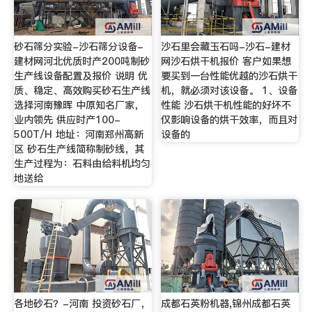
砂石筛分实验-沙石筛分设备-
沙石里会藏玉石吗-沙石-建材
建材网河北优质时产200吨制砂
网沙石烘干机报价 客户如果想
生产线设备配置及报价 说明 优
要买到一台性能优越的沙石烘干
质、稳定、高效购买砂石生产线
机，就必须对该设备。 1、设备
选择河南豫晖 中原知名厂家，
性能 沙石烘干机性能的好坏不
业内领先 供应时产100-
仅影响设备的烘干效率，而且对
500T/H 地址：河南郑州高新
设备的
区 砂石生产线简称制砂线，其
生产过程为：石料由给料机均匀
地送给
各地砂石？-河南 投资砂石厂，
成都石英粉机器,锦州成都石英