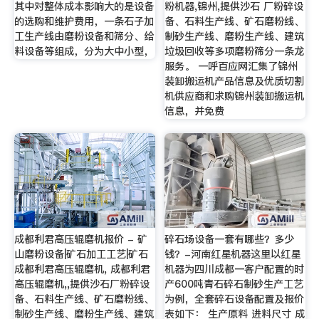
其中对整体成本影响大的是设备
粉机器,锦州,提供沙石 厂粉碎设
的选购和维护费用，一条石子加
备、石料生产线、矿石磨粉线、
工生产线由磨粉设备和筛分、给
制砂生产线、磨粉生产线、建筑
料设备等组成，分为大中小型，
垃圾回收等多项磨粉筛分一条龙
服务。 一呼百应网汇集了锦州
装卸搬运机产品信息及优质切割
机供应商和求购锦州装卸搬运机
信息，并免费
成都利君高压辊磨机报价 - 矿
碎石场设备一套有哪些？多少
山磨粉设备|矿石加工工艺|矿石
钱？-河南红星机器这里以红星
成都利君高压辊磨机, 成都利君
机器为四川成都一客户配置的时
高压辊磨机,,提供沙石厂粉碎设
产600吨青石碎石制砂生产工艺
备、石料生产线、矿石磨粉线、
为例，全套碎石设备配置及报价
制砂生产线、磨粉生产线、建筑
表如下： 生产原料 进料尺寸 成