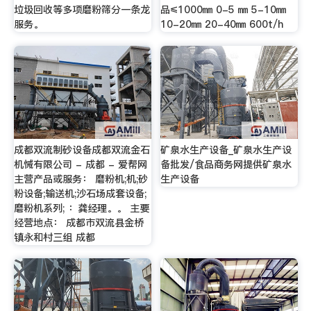
垃圾回收等多项磨粉筛分一条龙
品≤1000㎜ 0-5 ㎜ 5-10㎜
服务。
10-20㎜ 20-40㎜ 600t/h
成都双流制砂设备成都双流金石
矿泉水生产设备_矿泉水生产设
机悈有限公司 - 成都 - 爱帮网
备批发/食品商务网提供矿泉水
主营产品或服务： 磨粉机;机;砂
生产设备
粉设备;输送机;沙石场成套设备;
磨粉机系列; ：龚经理。。 主要
经营地点： 成都市双流县金桥
镇永和村三组 成都