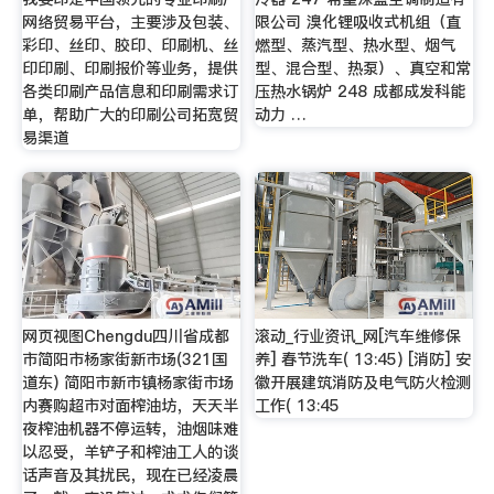
网络贸易平台，主要涉及包装、
限公司 溴化锂吸收式机组（直
彩印、丝印、胶印、印刷机、丝
燃型、蒸汽型、热水型、烟气
印印刷、印刷报价等业务，提供
型、混合型、热泵）、真空和常
各类印刷产品信息和印刷需求订
压热水锅炉 248 成都成发科能
单，帮助广大的印刷公司拓宽贸
动力 …
易渠道
网页视图Chengdu四川省成都
滚动_行业资讯_网[汽车维修保
市简阳市杨家街新市场(321国
养] 春节洗车( 13:45) [消防] 安
道东) 简阳市新市镇杨家街市场
徽开展建筑消防及电气防火检测
内赛购超市对面榨油坊，天天半
工作( 13:45
夜榨油机器不停运转，油烟味难
以忍受，羊铲子和榨油工人的谈
话声音及其扰民，现在已经凌晨