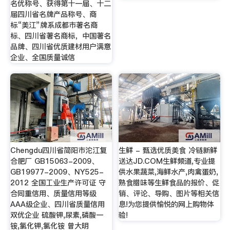
名优称号、获得第十一届、十二
届四川省名牌产品称号、商
标“美江”牌系成都市著名商
标、四川省著名商标，中国著名
品牌、四川省优质建材用户满意
企业、全国质量诚信
Chengdu四川省简阳市沱江复
生鲜 - 甄选优质美食 冷链新鲜
合肥厂 GB15063-2009、
送达JD.COM生鲜频道,专业提
GB19977-2009、NY525-
供水果蔬菜,海鲜水产,肉禽蛋奶,
2012 全国工业生产许可证 守
熟食腊味等生鲜食品的报价、促
合同重信用、质量信用等级
销、评论、导购、图片等相关信
AAA级企业、四川省质量信用
息!为您提供愉悦的网上购物体
双优企业 硫酸钾,尿素,磷酸一
验!
铵,氯化钾,氯化铵 曾大明