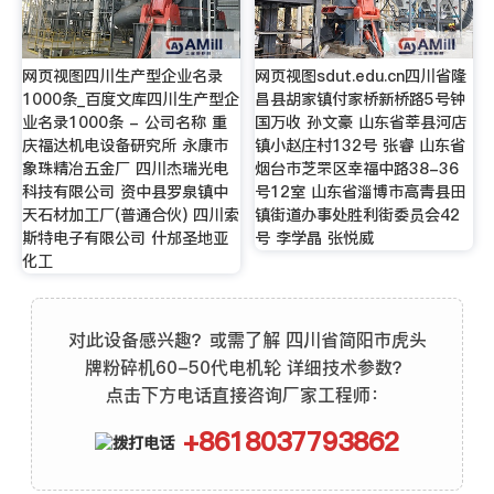
网页视图四川生产型企业名录
网页视图sdut.edu.cn四川省隆
1000条_百度文库四川生产型企
昌县胡家镇付家桥新桥路5号钟
业名录1000条 - 公司名称 重
国万收 孙文豪 山东省莘县河店
庆福达机电设备研究所 永康市
镇小赵庄村132号 张睿 山东省
象珠精冶五金厂 四川杰瑞光电
烟台市芝罘区幸福中路38-36
科技有限公司 资中县罗泉镇中
号12室 山东省淄博市高青县田
天石材加工厂(普通合伙) 四川索
镇街道办事处胜利街委员会42
斯特电子有限公司 什邡圣地亚
号 李学晶 张悦威
化工
对此设备感兴趣？或需了解 四川省简阳市虎头
牌粉碎机60-50代电机轮 详细技术参数？
点击下方电话直接咨询厂家工程师：
+8618037793862