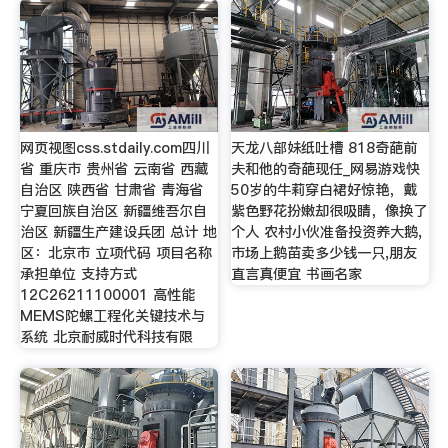
网页视图css.stdaily.com四川
天龙八部妹纸吐槽 818奇葩前
省 重庆市 贵州省 云南省 西藏
夫和他的奇葩现任_网易游戏快
自治区 陕西省 甘肃省 青海省
50岁的牛莉穿白裙好惊艳，戴
宁夏回族自治区 新疆维吾尔自
紫色野花扮嫩却很吸睛，像换了
治区 新疆生产建设兵团 总计 地
个人 农村小伙准备投资养大鹅,
区：北京市 立项代码 项目名称
市场上鹅苗卖多少钱一只,朋友
承担单位 支持方式
直言真便宜 书画名家
12C26211100001 高性能
MEMS陀螺工程化关键技术与
系统 北京耐威时代科技有限