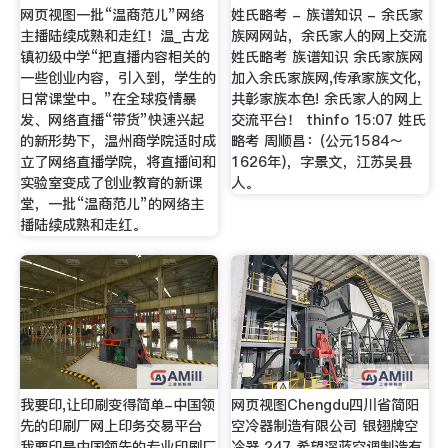
网页视图一批“温商范儿”网络
姓氏略考 - 族谱知识 - 余氏家
主播陆续成熟和走红！温_古龙
族网网站，余氏家人的网上交流
镇初级中学“把直播内容相关的
姓氏略考 族谱知识 余氏家族网
一些创业内容，引入到，学生的
加入余氏家族网,传承家族文化,
日常课堂中。”在全球疫情暴
共彰家族本色! 余氏家人的网上
发、网络直播“带货”快速兴起
交流平台！ thinfo 15:07 姓氏
的新形势下，温州商学院适时成
略考 周顺昌：(公元1584～
立了网络直播学院，将直播间和
1626年)，字景文，江苏吴县
实验室变成了创业教育的新课
人。
堂，一批“温商范儿”的网络主
播陆续成熟和走红。
我要印,让印刷变得简单-中国领
网页视图Chengdu四川省简阳
先的印刷厂网上印务交易平台
空冷器制造有限公司 银翅牌空
我要印是中国领先的专业印刷厂
冷器 247 希望深蓝空调制造有