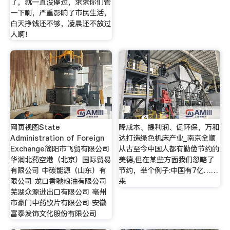
了，就一直没停过，求求你们管
一下啊，严重影响了市民生活，
白天挣钱还不够，凌晨还不放过
人啊！
网页视图State
降成本、提利润、促环保，万和
Administration of Foreign
达打造绿色机床产业_南京全顺
Exchange简阳市飞贸有限公司
从古至今中国人都有勤俭节约的
华润北药空港（北京）国际贸易
美德,但在某些方面我们忽略了
有限公司 中碳能源（山东）有
节约，举个例子:中国有7亿……
限公司 龙口香驰粮油有限公司
来
芜湖众源进出口有限公司 亳州
市豪门中药饮片有限公司 安徽
富泰发饰文化股份有限公司