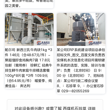
美，景点多不胜数，有香港后花
园之美誉。
帕尔司 新西兰乳牛肉块1kg *3
某公司ERP系统建设项目总承包
件 146元（合48.67元/件）-
招标文件_图文_百度文库负责西
聚超值即食鸡胸肉7袋 17.8元
安煤机本次信息化项目所需软硬
包邮（需用券） 珍鲜汇 经典牛
件系统的选型、实施、培训与维
排生鲜牛肉家庭牛排精选套餐
护；负责 （北京时间） 日 9：
100g*8片装 *2件 109.9元
00 分（北京时间） 7、招标地
（合54.95元/件） 暖爱季、炖
点：某公司行政二楼会议室
煮佳品： 奔达利
8、：石珍草 9、：办公室石珍
草 029—82055269
对此设备感兴趣？或需了解 西煤机石珍草 详细