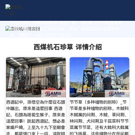
作为专业的 西煤机石珍草 制造厂家，我们致力于为您量身定
制高价值的粉体加工系统方案。获取厂家直销报价及技术支
持，请拨打：+8618037793862
西煤机石珍草 详情介绍
西遊記中，孫悟空為什麼從石頭
节节草（多种植物的别称）_节
中蹦出，原來是這麼回事 西遊
节草是多种植物的别称。木贼科
記，石頭為啥能生猴子，原來是
木贼属的问荆、木贼、草问荆、
這麼回事！說起西遊記，想必是
林问荆、犬问荆及千屈菜科节节
家喻戶曉，上至九十九下至剛會
菜属节节菜，还有大戟科大戟属
走，都能張口來上一段。這說明
的飞扬草。这些植物分在民间都