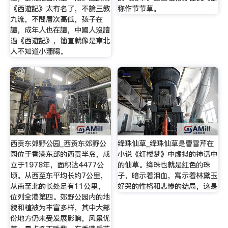
《西遊記》太有名了，不論三教
称作节节草。
九流，不問層次高低，孩子在
讀，成年人也在讀，中國人沒讀
過《西遊記》，簡直就像是東北
人不知道小瀋陽。
西贡东郊野公园_西贡东郊野公
绛珠仙草_绛珠仙草是曹雪芹在
园位于香港东部的西贡半岛，成
小说《红楼梦》中虚拟的神话中
立于1978年，面积达4477公
的仙草。绛珠也就是红色的珠
顷。从西至东平均长约7公里，
子，暗示着泪血，寓示着林黛玉
从南至北的长处足有11公里，
好哭的性格和悲惨的结局，这是
位列全港第四。郊野公园内的地
貌和植被为丰富多样，其中大部
份地方仍未受发展影响，风景优