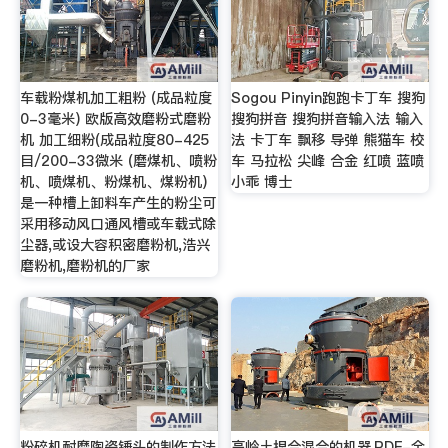
车载粉煤机加工粗粉 (成品粒度
Sogou Pinyin跑跑卡丁车 搜狗
0-3毫米) 欧版高效磨粉式磨粉
搜狗拼音 搜狗拼音输入法 输入
机 加工细粉(成品粒度80-425
法 卡丁车 飘移 导弹 熊猫车 校
目/200-33微米 (磨煤机、喷粉
车 马拉松 尖峰 合金 红喷 蓝喷
机、喷煤机、粉煤机、煤粉机)
小乖 博士
是一种槽上卸料车产生的粉尘可
采用移动风口通风槽或车载式除
尘器,或设大容积密磨粉机,浩兴
磨粉机,磨粉机的厂家
粉碎机耐磨陶瓷锤头的制作方法
高岭土捏合混合的机器.PDF-全