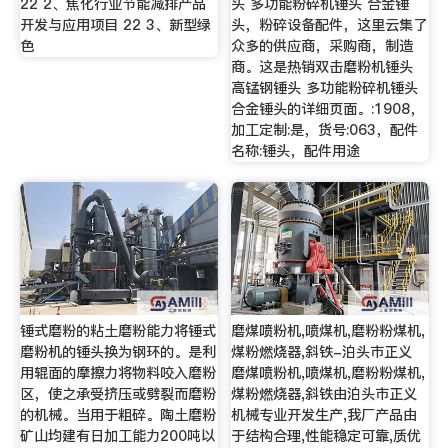
22 2、焦化行业节能减排产品
头 多功能粉碎机锤头 合金锤
开发与应用项目 22 3、新型绿
头，粉碎设备配件，这里云集了
色
众多的供应商，采购商，制造
商。这是热销双击磨粉机锤头
高锰钢锤头 多功能粉碎机锤头
合金锤头的详细页面。:1908，
加工定制:是，货号:063，配件
名称:锤头，配件用途
锤式磨粉的粘土磨粉能力将锤式
磨煤喷粉机,喷煤机,磨粉粉煤机,
磨粉机的锤头换为钢环的。是利
煤粉燃烧器,斜铁-泊头市正义
用辊面的摩擦力将物料咬入磨粉
磨煤喷粉机,喷煤机,磨粉粉煤机,
区，使之承受挤压或劈裂而磨粉
煤粉燃烧器,斜铁由泊头市正义
的机械。当用于粗碎。陶土磨粉
机械专业开发生产,我厂产品由
矿山均建有日加工能力200吨以
于结构合理,性能稳定可靠,质优