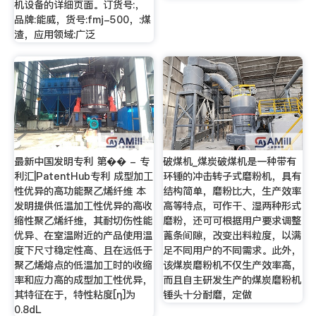
机设备的详细页面。订货号:，
品牌:能威，货号:fmj-500，:煤
渣，应用领域:广泛
最新中国发明专利 第�� - 专
破煤机_煤炭破煤机是一种带有
利汇|PatentHub专利 成型加工
环锤的冲击转子式磨粉机，具有
性优异的高功能聚乙烯纤维 本
结构简单，磨粉比大，生产效率
发明提供低温加工性优异的高收
高等特点，可作干、湿两种形式
缩性聚乙烯纤维，其耐切伤性能
磨粉，还可可根据用户要求调整
优异、在室温附近的产品使用温
蓖条间隙，改变出料粒度，以满
度下尺寸稳定性高、且在远低于
足不同用户的不同需求。此外，
聚乙烯熔点的低温加工时的收缩
该煤炭磨粉机不仅生产效率高，
率和应力高的成型加工性优异，
而且自主研发生产的煤炭磨粉机
其特征在于，特性粘度[η]为
锤头十分耐磨，定做
0.8dL