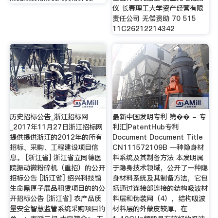
仪 长春理工大学资产经营有限
责任公司 无偿资助 70 515
11C26212214342
历史招标公告_浙江招标网
最新中国发明专利 第�� - 专
_2017年11月27日浙江招标网
利汇|PatentHub专利
提供提供浙江的2012年的所有
Document Document Title
招标、采购、工程建设项目信
CN111572109B 一种隐身材
息。 [浙江省] 浙江省立同德医
料系统及其制备方法 本发明属
院振动微粉碎机（重招）的公开
于隐身技术领域，公开了一种隐
招标公告 [浙江省] 绍兴科技馆
身材料系统及其制备方法，它包
生命黑匣子展品租赁项目的的公
括通过连接部连接的结构吸波材
开招标公告 [浙江省] 农产品质
料层和伪装网（4），结构吸波
量安全智慧监管系统采购项目的
材料层的外蒙皮较厚，在