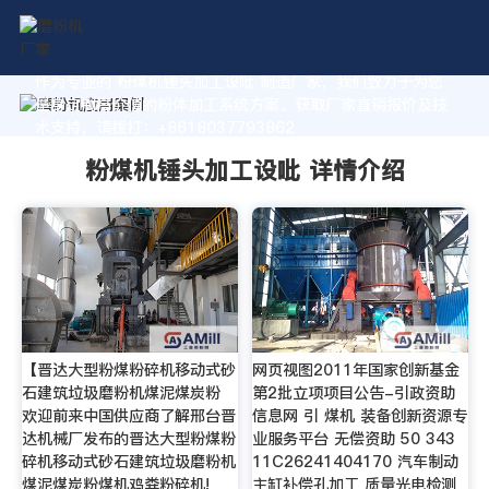
作为专业的 粉煤机锤头加工设吡 制造厂家，我们致力于为您
量身定制高价值的粉体加工系统方案。获取厂家直销报价及技
术支持，请拨打：+8618037793862
粉煤机锤头加工设吡 详情介绍
【晋达大型粉煤粉碎机移动式砂
网页视图2011年国家创新基金
石建筑垃圾磨粉机煤泥煤炭粉
第2批立项项目公告-引政资助
欢迎前来中国供应商了解邢台晋
信息网 引 煤机 装备创新资源专
达机械厂发布的晋达大型粉煤粉
业服务平台 无偿资助 50 343
碎机移动式砂石建筑垃圾磨粉机
11C26241404170 汽车制动
煤泥煤炭粉煤机鸡粪粉碎机!
主缸补偿孔加工 质量光电检测