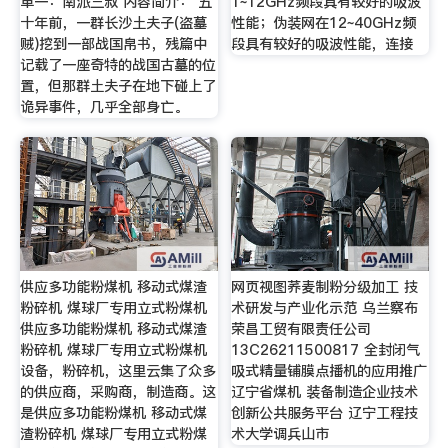
单一：南派三叔 内容简介： 五
1~12GHz频段具有较好的吸波
十年前，一群长沙土夫子(盗墓
性能；伪装网在12~40GHz频
贼)挖到一部战国帛书，残篇中
段具有较好的吸波性能，连接
记载了一座奇特的战国古墓的位
置，但那群土夫子在地下碰上了
诡异事件，几乎全部身亡。
供应多功能粉煤机 移动式煤渣
网页视图荞麦制粉分级加工 技
粉碎机 煤球厂专用立式粉煤机
术研发与产业化示范 乌兰察布
供应多功能粉煤机 移动式煤渣
荣昌工贸有限责任公司
粉碎机 煤球厂专用立式粉煤机
13C26211500817 全封闭气
设备，粉碎机，这里云集了众多
吸式精量铺膜点播机的应用推广
的供应商，采购商，制造商。这
辽宁省煤机 装备制造企业技术
是供应多功能粉煤机 移动式煤
创新公共服务平台 辽宁工程技
渣粉碎机 煤球厂专用立式粉煤
术大学调兵山市