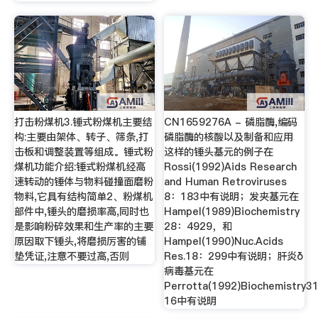
打击粉煤机3.锤式粉煤机主要结
CN1659276A - 磷脂酶,编码
构:主要由架体、转子、筛条,打
磷脂酶的核酸以及制备和应用
击板和调整装置等组成。锤式粉
这样的锤头基元的例子在
煤机功能介绍:锤式粉煤机经高
Rossi(1992)Aids Research
速转动的锤体与物料碰撞面磨粉
and Human Retroviruses
物料,它具有结构简单2、粉煤机
8：183中有说明；发夹基元在
部件中,锤头的磨损率高,同时也
Hampel(1989)Biochemistry
是影响粉碎效果和生产率的主要
28：4929，和
原因取下锤头,将磨损厉害的铺
Hampel(1990)Nuc.Acids
垫凭证,注意不要过高,否则
Res.18：299中有说明；肝炎δ
病毒基元在
Perrotta(1992)Biochemistry3
16中有说明