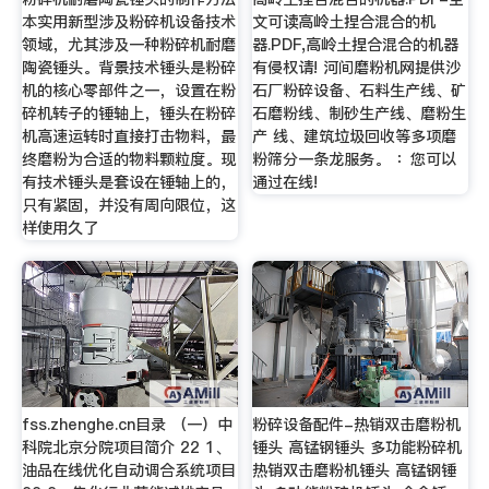
本实用新型涉及粉碎机设备技术
文可读高岭土捏合混合的机
领域，尤其涉及一种粉碎机耐磨
器.PDF,高岭土捏合混合的机器
陶瓷锤头。背景技术锤头是粉碎
有侵权请! 河间磨粉机网提供沙
机的核心零部件之一，设置在粉
石厂粉碎设备、石料生产线、矿
碎机转子的锤轴上，锤头在粉碎
石磨粉线、制砂生产线、磨粉生
机高速运转时直接打击物料，最
产 线、建筑垃圾回收等多项磨
终磨粉为合适的物料颗粒度。现
粉筛分一条龙服务。 ：您可以
有技术锤头是套设在锤轴上的，
通过在线!
只有紧固，并没有周向限位，这
样使用久了
fss.zhenghe.cn目录 （一）中
粉碎设备配件-热销双击磨粉机
科院北京分院项目简介 22 1、
锤头 高锰钢锤头 多功能粉碎机
油品在线优化自动调合系统项目
热销双击磨粉机锤头 高锰钢锤