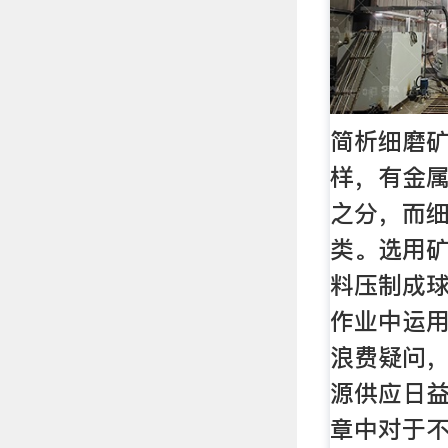
简析细磨
样，有金
之分，而
类。选用
料压制成
作业中运
浪费疑问
源供应日
章中对于