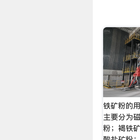
铁矿粉的用
主要分为
粉；褐铁
酸盐矿粉