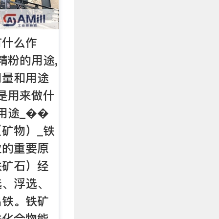
有什么作
精粉的用途,
用量和用途
是用来做什
用途_��
矿物）_铁
业的重要原
铁矿石）经
选、浮选、
出铁。铁矿
铁化合物能