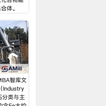
集合体。
MBA智库文
dustry
铁矿石分类与主
均含Fe大约