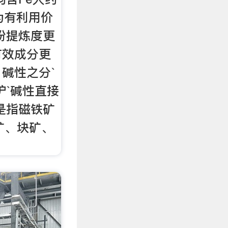
为有利用价
粉提炼度更
有效成分更
碱性之分`
炉`碱性直接
是指磁铁矿
矿、块矿、