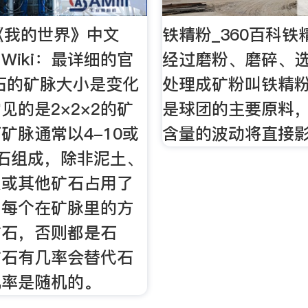
 《我的世界》中文
铁精粉_360百科铁
ft Wiki：最详细的官
经过磨粉、磨碎、
石的矿脉大小是变化
处理成矿粉叫铁精
见的是2×2×2的矿
是球团的主要原料
脉通常以4-10‌‌或
含量的波动将直接
铁矿石组成，除非泥土、
穴或其他矿石占用了
。每个在矿脉里的方
矿石，否则都是石
矿石有几率会替代石
几率是随机的。