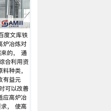
百度文库铁
高炉冶炼对
来的， 通
可综合利用资
原料种类，
收有益元
同时可以改善
适应高炉冶
求， 使高