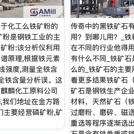
属于化工么铁矿粉的
传奇中的黑铁矿石
矿粉是钢铁工业的主
用？到哪儿用？_铁
矿粉:该分析仪利用
在不同的行业他得
谱原理,根据铁元素
有什么不同_铁矿石
线强度,测量全铁含
么的_铁矿石的主要
粉全铁含量分析误。这
看更多结果铁矿石（
市麒麟化工原料公司
矿石是钢铁生产企
,我们地址在金方路
材料，天然矿石（
我们主要经营磷矿粉,矿
过磨粉、磨碎、磁
重选等程序逐渐选
石是含有铁单质或