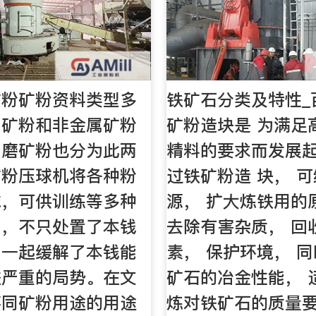
矿粉矿粉资料类型多
铁矿石分类及特性_
属矿粉和非金属矿粉
矿粉造块是 为满足
细磨矿粉也分为此两
精料的要求而发展起
矿粉压球机将各种粉
过铁矿粉造 块， 
球，可供训练等多种
源， 扩大炼铁用的
用，不只处置了本钱
去除有害杂质， 回
，一起缓解了本钱能
素， 保护环境， 
益严重的局势。在文
矿石的冶金性能， 
不同矿粉用途的用途
炼对铁矿石的质量要