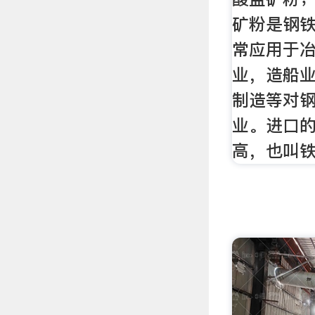
矿粉是钢
常应用于
业，造船
制造等对
业。进口
高，也叫