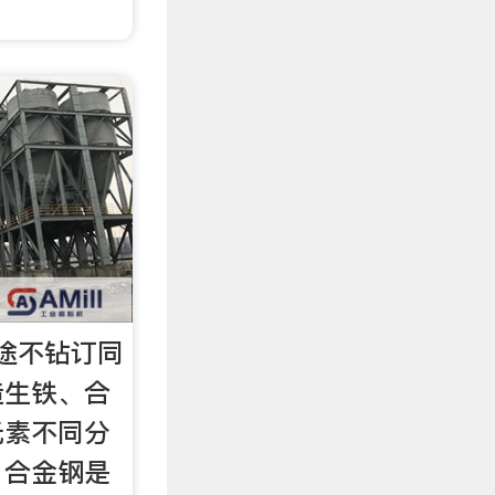
途不钻订同
造生铁、合
元素不同分
。合金钢是