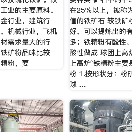
铁工业的主要原料。
在25％以上，被称
冶金行业，建筑行
值的铁矿石 较铁矿
业，机械行业，飞机
好，可以提炼出的
钢材需求量大的行
多；铁精粉有酸性、
的铁矿粉品味比较
酸性做成 球团上高
铁精粉，要
上高炉`铁精粉主要
粉 1.按形状分：粉
球 …