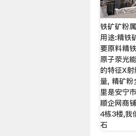
铁矿矿粉
用途:精铁
要原料精铁
原子荥光能
的特征X射
量, 精矿
里是安宁
顺企网商铺
4栋3楼,
石