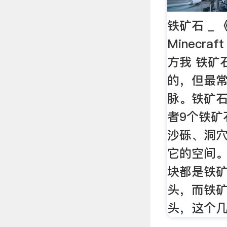
铁矿石 _
Minecra
方我 铁矿
的，但最常
脉。铁矿石矿
者9‌‌个
沙砾、洞
它的空间
块都是铁
头，而铁
头，这个