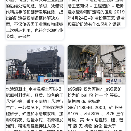
的后续处理问题。黎明，凭借现
磨工艺知识 - 工程造价 - 造价
代科技手段和创新发展优势，提
通水渣粉和矿渣粉的区别 2019
出的矿渣微粉制备整体解决方
年4月24日-矿渣粉磨工艺 钢渣
案，不仅使各类工业固废物能够
和高炉矿渣有什么区别? 话题
二次循环利用，也符合水泥行业
节能、环保的
水渣混凝土_水渣混凝土可以根
s95级矿粉为何物？_s95级矿
据原材料类别、品质、设备的工
粉为矿 bai 粉 的一 个 等级。
艺特征等，采用不同的工艺进行
依据国 du 家标准
生产。一般情况下，将粉煤灰或
GB/T18046-2000，矿 粉分
硅砂子、矿渣加水磨成浆料，加
S105 、zhi S95 、 S75 三个
粉状石灰、适量水泥、石膏和发
等级，其 dao 活性钙、硅、铝
泡剂、稳泡剂经搅拌注入模框
等 版 无 机物 的含 量大于