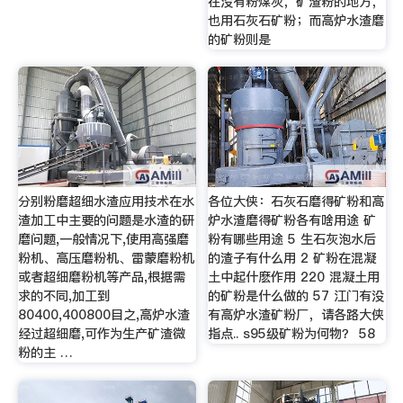
在没有粉煤灰，矿渣粉的地方，
也用石灰石矿粉；而高炉水渣磨
的矿粉则是
分别粉磨超细水渣应用技术在水
各位大侠：石灰石磨得矿粉和高
渣加工中主要的问题是水渣的研
炉水渣磨得矿粉各有啥用途 矿
磨问题,一般情况下,使用高强磨
粉有哪些用途 5 生石灰泡水后
粉机、高压磨粉机、雷蒙磨粉机
的渣子有什么用 2 矿粉在混凝
或者超细磨粉机等产品,根据需
土中起什麽作用 220 混凝土用
求的不同,加工到
的矿粉是什么做的 57 江门有没
80400,400800目之,高炉水渣
有高炉水渣矿粉厂，请各路大侠
经过超细磨,可作为生产矿渣微
指点.. s95级矿粉为何物？ 58
粉的主 …