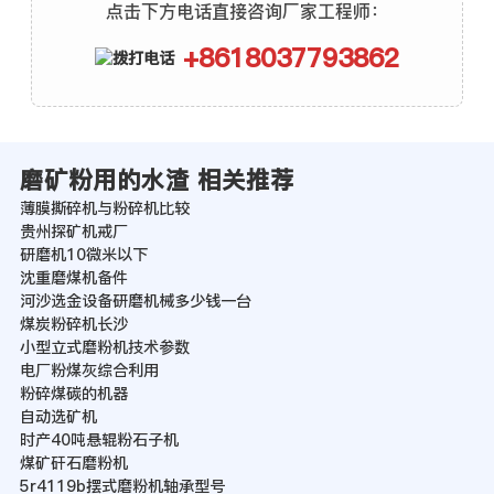
点击下方电话直接咨询厂家工程师：
+8618037793862
磨矿粉用的水渣 相关推荐
薄膜撕碎机与粉碎机比较
贵州探矿机戒厂
研磨机10微米以下
沈重磨煤机备件
河沙选金设备研磨机械多少钱一台
煤炭粉碎机长沙
小型立式磨粉机技术参数
电厂粉煤灰综合利用
粉碎煤碳的机器
自动选矿机
时产40吨悬辊粉石子机
煤矿矸石磨粉机
5r4119b摆式磨粉机轴承型号