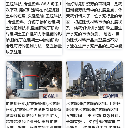
工程科技_专业资料 88人阅读|1
做好对尾矿资源的再利用，是我
次下载 磨细矿渣粉在水泥混凝
国新能源政策中的发展重点。今
土中的应用_交通运输_工程科技
天我们请来了一位水泥行业的专
_专业资料。介绍了掺矿粉混凝
家，根据建筑材料市场的发展状
土的配制技术,重点研究了矿粉
况，给我们讲讲水渣矿粉立磨生
对混凝土工作性和力学性能的影
产水泥的市场前景。 笔者：目
响,确定了在混凝土中掺加矿粉
前建筑材料产品类型层出不穷，
合理可行的配制方法、适宜掺量
水渣在生产水泥产品的过程中能
以及注意
矿渣磨粉机,矿渣微粉磨,水渣磨
水渣粉和矿渣粉的区别-上海粉
粉机,矿渣粉-矿渣微粉制备整体
磨科技水渣粉和矿渣粉的区别
随着环境保护的力度不断扩大，
发布时间： 于 更新 有效时间：
越来越多的企业开始重视矿渣、
长期有效 ： 免费| 短信留言 产
水渣、钢渣、粉煤灰等工业废渣
品简介： 矿渣粉磨工艺,矿渣粉