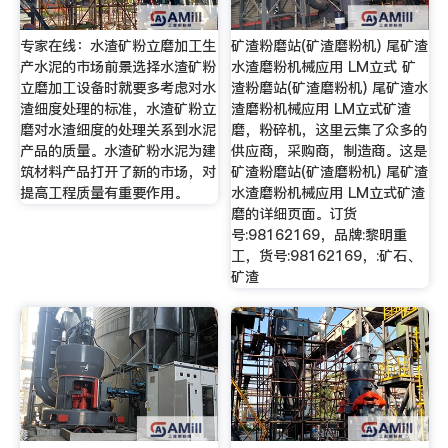
专家在线：水渣矿粉立磨加工生
矿渣粉磨站(矿渣磨粉机) 尾矿渣
产水泥的市场前景选择水渣矿粉
水渣磨粉机械应用 LM立式 矿
立磨加工设备时就要多考虑对水
渣粉磨站(矿渣磨粉机) 尾矿渣水
渣细度处理的标准，水渣矿粉立
渣磨粉机械应用 LM立式矿渣
磨对水渣细度的处理关系到水泥
磨，粉碎机，这里云集了众多的
产品的质量。水渣矿粉水泥为建
供应商，采购商，制造商。这是
筑材料产品打开了新的市场，对
矿渣粉磨站(矿渣磨粉机) 尾矿渣
提高工程质量有重要作用。
水渣磨粉机械应用 LM立式矿渣
磨的详细页面。订货
号:98162169，品牌:黎明重
工，货号:98162169，:矿石、
矿渣