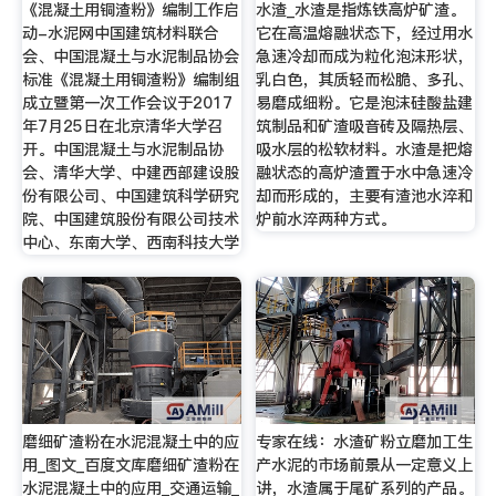
《混凝土用铜渣粉》编制工作启
水渣_水渣是指炼铁高炉矿渣。
动-水泥网中国建筑材料联合
它在高温熔融状态下，经过用水
会、中国混凝土与水泥制品协会
急速冷却而成为粒化泡沫形状，
标准《混凝土用铜渣粉》编制组
乳白色，其质轻而松脆、多孔、
成立暨第一次工作会议于2017
易磨成细粉。它是泡沫硅酸盐建
年7月25日在北京清华大学召
筑制品和矿渣吸音砖及隔热层、
开。中国混凝土与水泥制品协
吸水层的松软材料。水渣是把熔
会、清华大学、中建西部建设股
融状态的高炉渣置于水中急速冷
份有限公司、中国建筑科学研究
却而形成的，主要有渣池水淬和
院、中国建筑股份有限公司技术
炉前水淬两种方式。
中心、东南大学、西南科技大学
磨细矿渣粉在水泥混凝土中的应
专家在线：水渣矿粉立磨加工生
用_图文_百度文库磨细矿渣粉在
产水泥的市场前景从一定意义上
水泥混凝土中的应用_交通运输_
讲，水渣属于尾矿系列的产品。