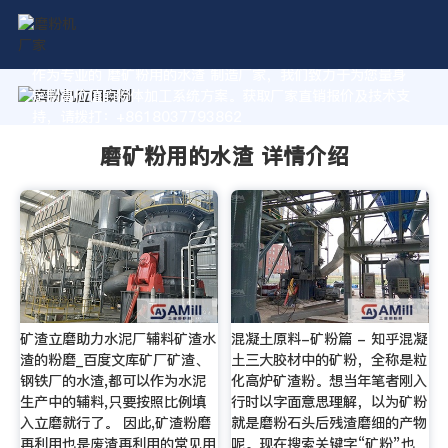
作为专业的 磨矿粉用的水渣 制造厂家，我们致力于为您量身
定制高价值的粉体加工系统方案。获取厂家直销报价及技术支
持，请拨打：+8618037793862
磨矿粉用的水渣 详情介绍
矿渣立磨助力水泥厂辅料矿渣水
混凝土原料-矿粉篇 - 知乎混凝
渣的粉磨_百度文库矿厂矿渣、
土三大胶材中的矿粉，全称是粒
钢铁厂的水渣,都可以作为水泥
化高炉矿渣粉。想当年笔者刚入
生产中的辅料,只要按照比例填
行时以字面意思理解，以为矿粉
入立磨就行了。 因此,矿渣粉磨
就是磨粉石头后残渣磨细的产物
再利用也是废渣再利用的常见用
呢。现在搜索关键字“矿粉”也