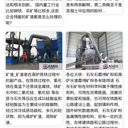
法和根本创新。 国内重工行业
是有两条解释。第二条概念才是
比如钢铁、采矿等比较多,这些
混凝土中应用的胶材…
企业残留的矿渣都是怎么处理的
呢？
矿渣_矿渣是在高炉炼铁过程中
各位大侠：石灰石磨得矿粉和高
的副产品。在炼铁过程中，氧化
炉水渣磨得矿粉各有啥用途 石
铁在高温下还原成金属铁，铁矿
灰石矿粉在材料学科属于惰性掺
石中的二氧化硅、氧化铝 等杂
和料，可用在沥青路面，改善沥
质与石灰等反应生成以硅酸盐和
青粘度和强度，也可用在铁路和
硅铝酸盐为主要成分的熔融物，
公路建设上面，起到填料作用，
经过淬冷成质地疏松、多孔的粒
国外研究数据表明，石灰石矿粉
状物，即为高炉矿渣，简称矿
虽属惰性掺和料，但有一定的活
渣。
性，在修建铁路和公路过程中，