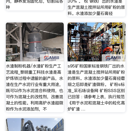
内，静养发泡固化后，切割成各
30% 。 权 钢铁厂出的水渣是
种
生产混凝土搅拌站所用矿粉的原
料。水渣添加少量石膏经
水渣制粉机器/水渣矿粉生产工
s95矿粉国家标准钢铁厂出的水
艺流程_黎明重工科技水渣是高
渣是生产混凝土搅拌站所用矿粉
炉炼铁过程中遗留的副产品，水
的原料。水渣添加少量石膏经磨
渣在生产水泥行业有重大用途，
细之后即是矿渣微粉。 矿粉s标
既可以作为水泥混合料使用，也
准_采石场设备网 矿粉SSS区别
可作为混凝土的改性剂，改善混
已回答 : 请参考上表，执行规范
凝土的性能。利用高炉水渣超微
《用于水泥和混凝土中的粒化高
粉作为水泥添加剂，不
炉矿渣 …