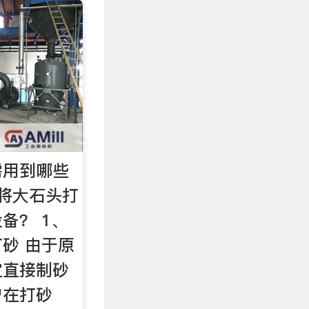
需用到哪些
将大石头打
备？ 1、
砂 由于原
宜直接制砂
户在打砂