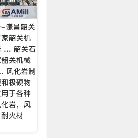
-谦昌韶关
厂家韶关机
 … 韶关石
家韶关机械
… 风化岩制
硬和极硬物
应用于各种
风化岩，风
、耐火材