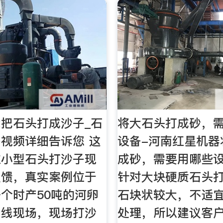
把石头打成沙子_石
将大石头打成砂，
视频详细告诉您 这
设备-河南红星机器
位小型石头打沙子现
成砂，需要用哪些设
反馈，真实案例位于
针对大块硬质石头打
个时产50吨的河卵
石块状较大，不适
产线现场，现场打沙
处理，所以建议客