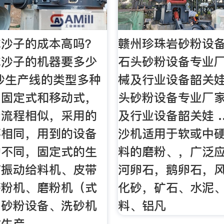
成沙子的成本高吗？
赣州珍珠岩砂粉设备
成沙子的机器要多少
石头砂粉设备专业
沙生产线的类型多种
械及行业设备韶关娃
为固定式和移动式，
头砂粉设备专业厂
产流程相似，采用的
及行业设备韶关娃 
不相同，用到的设备
沙机适用于软或中
的不同，固定式的生
料的磨粉、，广泛
有振动给料机、皮带
河卵石，鹅卵石，
磨粉机、磨粉机（式
化砂，矿石、水泥
、砂粉设备、洗砂机
料、铝凡
式生产