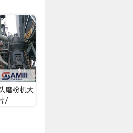
头磨粉机大
片/