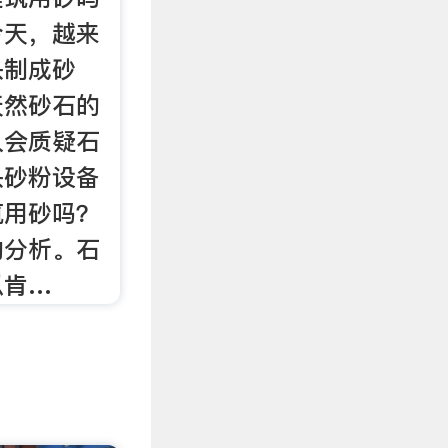
今天，越来
头制成砂
天然砂石的
人会质疑石
头砂粉设备
筑用砂吗？
的分析。石
以肯…