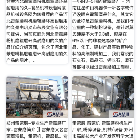
合金河北雷蒙磨粉机磨辊磨环高
一小时3-5吨的雷蒙磨？ - 河
耐磨用的久-食品机械设备网食
南红星矿山机器乍一听名字或许
品机械设备网为您推荐的产品河
还没明白雷蒙磨是什么，其实它
北雷蒙磨粉机磨辊磨环高耐磨用
的全称是雷蒙磨粉机，是我们行
的久是由巩义市东辰实业有限公
业里的一种制粉设备，是针对莫
司提供，当前页面为河北雷蒙磨
氏硬度不大于9.3级，湿度在
粉机磨辊磨环高耐磨用的久的产
6％以下的非易燃易爆的矿产
品详细介绍页面，包含了河北雷
品、化工、建材产品等数百种物
蒙磨粉机磨辊磨环高耐磨用的久
料的高细制粉加工，我们常说的
产品的图片、。
石灰石、重晶石、钾长石、滑石
等都可以经过雷蒙磨加工制粉。
郑州雷蒙磨-专业生产雷蒙磨厂
雷蒙磨 雷蒙机 雷蒙磨粉机生产
家-雷蒙磨简介 ]] 雷蒙磨又名雷
厂家_粉碎设备_机械/设备 郑州
蒙磨粉机，雷蒙机，雷磨机。专
市高新技术产业开发区科学大道