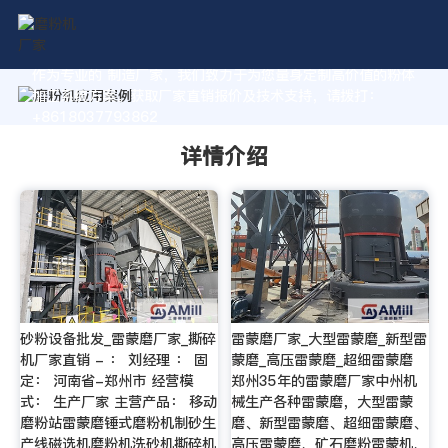
作为专业的 制造厂家，我们致力于为您量身定制高价值的粉体
加工系统方案。获取厂家直销报价及技术支持，请拨打：
+8618037793862
详情介绍
砂粉设备批发_雷蒙磨厂家_撕碎
雷蒙磨厂家_大型雷蒙磨_新型雷
机厂家直销 - ： 刘经理 ： 固
蒙磨_高压雷蒙磨_超细雷蒙磨
定： 河南省-郑州市 经营模
郑州35年的雷蒙磨厂家中州机
式： 生产厂家 主营产品： 移动
械生产各种雷蒙磨，大型雷蒙
磨粉站雷蒙磨锤式磨粉机制砂生
磨、新型雷蒙磨、超细雷蒙磨、
产线磁选机磨粉机洗砂机撕碎机
高压雷蒙磨、矿石磨粉雷蒙机、