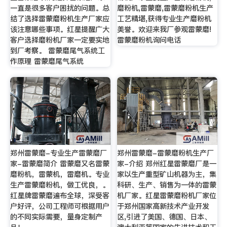
一直是很多客户困扰的问题。总
磨粉机,雷蒙磨,雷蒙磨粉机生产
结了选择雷蒙磨粉机生产厂家应
工艺精堪,获得专业生产磨粉机
该注意哪些事项。红星提醒广大
美誉。欢迎来我厂参观雷蒙磨!
客户选择磨粉机厂家一定要实地
雷蒙磨粉机询问电话
到厂考察。 雷蒙磨尾气系统工
作原理 雷蒙磨尾气系统
郑州雷蒙磨-专业生产雷蒙磨厂
郑州雷蒙磨-雷蒙磨粉机生产厂
家-雷蒙磨简介 雷蒙磨又名雷蒙
家-介绍 郑州红星雷蒙磨厂是一
磨粉机，雷蒙机，雷磨机。专业
家以生产重型矿山机器为主，集
生产雷蒙磨粉机，做工优良，。
科研、生产、销售为一体的雷蒙
红星牌雷蒙磨遍布全球，深受客
机厂家。红星雷蒙磨粉机厂家位
户好评，公司工程师可根据用户
于郑州国家高新技术产业开发
的不同实际需要，量身定制产
区,引进了美国、德国、日本、