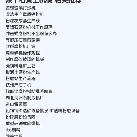
煤干石黄土机砖 相关推荐
腾锋玻璃打沙机
湿法生产重质钙粉机
粉煤灰成套生产线
麦饭石磨粉机械工作原理
冲击式磨粉机不出粉怎么办
等静压石墨雷蒙磨
欧版磨粉机厂家
煤粉碎机操作规程
制作磨砂玻璃的机械
菱镁粉选矿工艺
膨润土磨粉生产线
粉磨站生产流程
杭州产石子机
超低温磨粉機結構系統圖
湖北河卵石制沙机厂
进口雷蒙磨
铅锌铜矿选矿设备批发,矿渣粉粉磨设备
粉碎磨粉设备网
重型环锤式碎煤机
ito制粉
网站地图