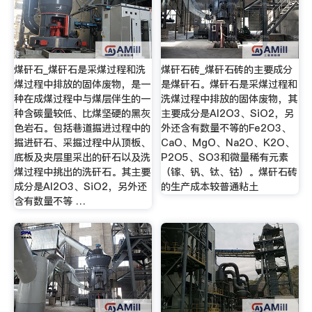
煤矸石_煤矸石是采煤过程和洗
煤矸石砖_煤矸石砖的主要成分
煤过程中排放的固体废物，是一
是煤矸石。煤矸石是采煤过程和
种在成煤过程中与煤层伴生的一
洗煤过程中排放的固体废物，其
种含碳量较低、比煤坚硬的黑灰
主要成分是Al2O3、SiO2，另
色岩石。包括巷道掘进过程中的
外还含有数量不等的Fe2O3、
掘进矸石、采掘过程中从顶板、
CaO、MgO、Na2O、K2O、
底板及夹层里采出的矸石以及洗
P2O5、SO3和微量稀有元素
煤过程中挑出的洗矸石。其主要
（镓、钒、钛、钴）。煤矸石砖
成分是Al2O3、SiO2，另外还
的生产成本较普通粘土
含有数量不等 …