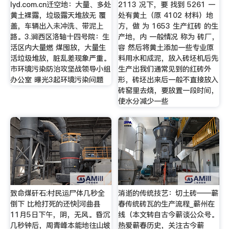
lyd.com.cn迁空地：大量、多处
2113 况下，要 找到 5261 一
黄土裸露，垃圾露天堆放无 覆
处有黄土（原 4102 材料）地
盖，车辆出入未冲洗、带泥上
方，做 为 1653 生产红砖 的生
路。3.涧西区洛轴十四号院：生
产地，内 一般情况 称为 砖厂，
活区内大量燃 煤囤放，大量生
容 然后将黄土添加一些专业原
活垃圾堆放，脏乱差现象严重。
料用水和成泥，放入砖坯机后先
市环境污染防治攻坚战领导小组
生产出我们通常见到的红砖外
办公室 曝光3起环境污染问题
形，砖坯出来后一般不直接放入
砖窑里去烧，要放置一段时间，
使水分减少一些
致命煤矸石:村民运尸体几秒全
消逝的传统技艺：切土砖——蕲
倒下 比枪打死的还快|河曲县
春传统砖瓦的生产流程_蕲州在
11月5日下午，阴，无风。昏沉
线（本文转自古今蕲谈公众号。
几秒钟后，周青峰本能地往山坡
热爱蕲春历史，关注古今蕲