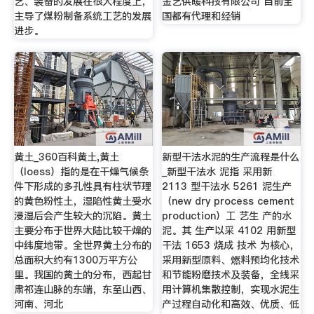
艺、装备的发展在很大程度上，
金艺供暖科技有限公司 目前全
主导了煤粉制备系统工艺的发展
国都有代理和经销
进步。
黄土_360百科黄土,黄土
新型干法水泥的生产流程是什么
（loess）指的是在干燥气候条
_新型干法水 泥指 采用新
件下形成的多孔性具有柱状节理
2113 型干法水 5261 泥生产
的黄色粉性土，湿陷性黄土受水
（new dry process cement
浸湿后会产生较大的沉陷。黄土
production）工 艺生 产的水
主要分布于世界大陆比较干燥的
泥。其 生产以采 4102 用新型
中纬度地带。全世界黄土分布的
干法 1653 烧成 技术 为核心，
总面积大约有1300万平方公
采用新型原料、燃料预均化技术
里。我国的黄土的分布，西起甘
和节能粉磨技术及装备，全线采
肃祁连山脉的东端，东至山西、
用计算机集散控制，实现水泥生
河南、河北
产过程自动化和高效、优质、低