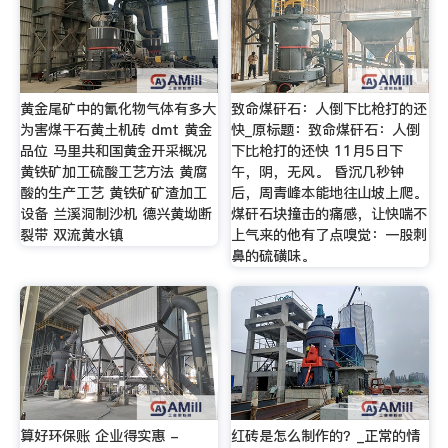
黄金尾矿中的氰化物气体有多大
致命煤矸石：人倒下比枪打的还
为害煤干石黄土机砖 dmt 黄金
快_原标题：致命煤矸石：人倒
品位 马里共和国黄金开采概况
下比枪打的还快 11月5日下
黄铁矿加工硫酸工艺方法 黄腐
午，阴，无风。 昏沉几秒钟
酸的生产工艺 黄铁矿矿渣加工
后，周青峰本能地往山坡上爬。
设备 兰溪洞制沙机 德兴黄坳断
煤矸石块撞击的痛感，让快喘不
裂带 双流黄水镇
上气来的他有了点嗅觉：一股刺
鼻的硫磺味。
算好环保账 企业得实惠 -
红砖是怎么制作的？_正常的情