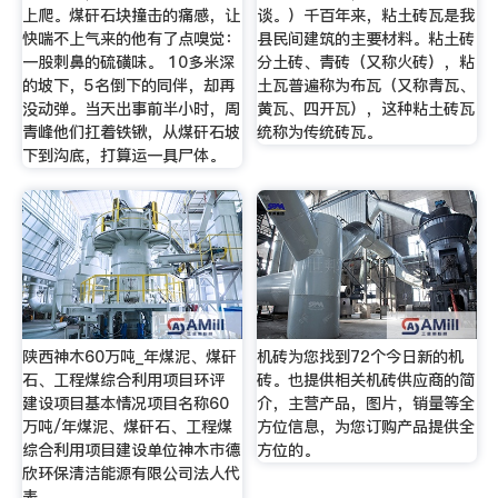
上爬。煤矸石块撞击的痛感，让
谈。）千百年来，粘土砖瓦是我
快喘不上气来的他有了点嗅觉：
县民间建筑的主要材料。粘土砖
一股刺鼻的硫磺味。 10多米深
分土砖、青砖（又称火砖），粘
的坡下，5名倒下的同伴，却再
土瓦普遍称为布瓦（又称青瓦、
没动弹。当天出事前半小时，周
黄瓦、四开瓦），这种粘土砖瓦
青峰他们扛着铁锹，从煤矸石坡
统称为传统砖瓦。
下到沟底，打算运一具尸体。
陕西神木60万吨_年煤泥、煤矸
机砖为您找到72个今日新的机
石、工程煤综合利用项目环评
砖。也提供相关机砖供应商的简
建设项目基本情况项目名称60
介，主营产品，图片，销量等全
万吨/年煤泥、煤矸石、工程煤
方位信息，为您订购产品提供全
综合利用项目建设单位神木市德
方位的。
欣环保清洁能源有限公司法人代
表