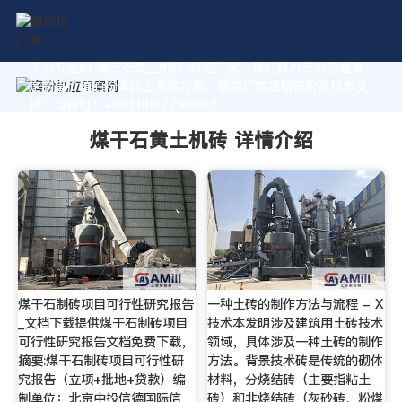
作为专业的 煤干石黄土机砖 制造厂家，我们致力于为您量身
定制高价值的粉体加工系统方案。获取厂家直销报价及技术支
持，请拨打：+8618037793862
煤干石黄土机砖 详情介绍
煤干石制砖项目可行性研究报告
一种土砖的制作方法与流程 - X
_文档下载提供煤干石制砖项目
技术本发明涉及建筑用土砖技术
可行性研究报告文档免费下载，
领域，具体涉及一种土砖的制作
摘要:煤干石制砖项目可行性研
方法。背景技术砖是传统的砌体
究报告（立项+批地+贷款）编
材料，分烧结砖（主要指粘土
制单位：北京中投信德国际信
砖）和非烧结砖（灰砂砖、粉煤