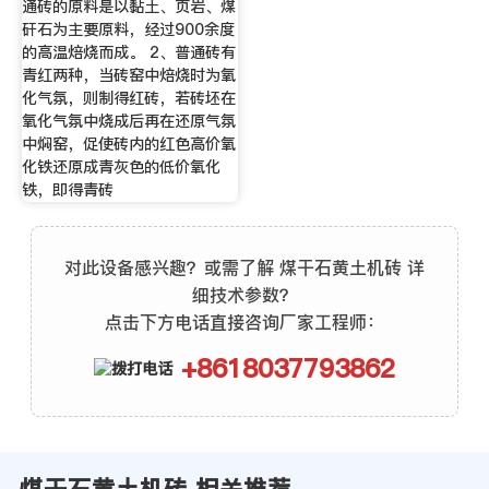
通砖的原料是以黏土、页岩、煤
矸石为主要原料，经过900余度
的高温焙烧而成。 2、普通砖有
青红两种，当砖窑中焙烧时为氧
化气氛，则制得红砖，若砖坯在
氧化气氛中烧成后再在还原气氛
中焖窑，促使砖内的红色高价氧
化铁还原成青灰色的低价氧化
铁，即得青砖
对此设备感兴趣？或需了解 煤干石黄土机砖 详
细技术参数？
点击下方电话直接咨询厂家工程师：
+8618037793862