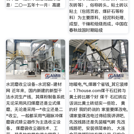
息：二〇一五年十一月：高建
灰砖等），俗称砖头。粘土砖以
粘土（包括页岩、煤矸石等粉
料）为主要原料，经泥料处理、
成型、干燥和焙烧而成。中国在
春秋战国时期陆续
水泥磨收尘设备-水泥窑-建材
地暖电,气,煤哪个省钱_其它装修
网 近年来，国内新建的新型干
- 17house.com煤干石红砖与
法水泥生产线，其煤粉制备系统
黄土砖比哪个好 煤干 石红砖应
无论采用风扫煤磨还是立式煤
该说比黄土砖结实一些哈。 黄
磨，无论是采用一*收尘还是二
的好 我奶奶说的 家里要煤改电,
*收尘，一般都采用气箱脉冲煤
请家里煤改电过得给我讲讲吧,
磨袋式除尘器作为主选收尘设
先改线路还是先装暖气啊 先改
备。 煤磨袋收尘器技术、工
线路吧，安装很简单的。 大连