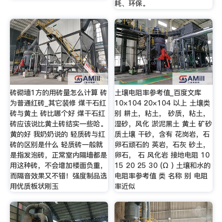
耗、环保。
砖砌墙1方的用砖量怎么计算 砖
土壤电阻率参考值_百度文库
为普通红砖_其它装修 煤干石红
10×104 20×104 以上 土壤类
砖与黄土 砖比哪个好 煤干石红
别 耕土，粘土， 砂质，粘土，
砖应该说比黄土砖结实一些哈。
湿砂，风化 淤泥黑土 黄土 矿砂
黄的好 我奶奶说的 轻质砖与红
质土壤 干砂，含有 花岗岩，石
砖的区别是什么 轻质砖一般就
卵石顽石的 英岩，石灰 砂土，
是指发泡砖，正常室内隔墙都是
卵石， 石 风化岩 接地电阻 10
用这种砖，不会增加楼面负重，
15 20 25 30 (Ω ) 土壤和水的
而隔音效果又不错！强度制品选
电阻率参考值 类 名称 别 电阻
用优质板状刚玉
率近似