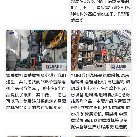
湿度在6%以下的非易燃易爆的
矿产、化工、建筑等行业280多
种物料的高细制粉加工，R型雷
蒙磨粉
雷蒙磨机雷蒙磨机多少钱？我们
YGM系列高压悬辊磨粉机,高压
这里一共为您找到196个雷蒙磨
磨粉机,悬辊磨粉机,高压磨粉 黎
机产品报价信息 ，其中有9个产
明重工科技专业生产磨粉机,砂
品提供了报价，其中低。，您也
粉设备,磨粉机,磨粉机,移动磨粉
可以马上免费注册提供您的雷蒙
站系列产品。主要产品有雷蒙磨
磨机报价给您的潜在采购买家
粉机,立式磨粉机,欧版磨粉机,磨
粉机,矿渣磨粉机, 磨煤机,中速
磨煤机,高压悬辊磨粉机等设备,
提供整条生产线服务.欢迎选购.