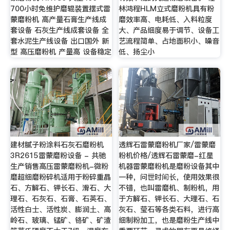
700小时免维护磨辊装置摆式雷
林鸿程HLM立式磨粉机具有粉
蒙磨粉机 高产量石膏生产线成
磨效率高、电耗低、入料粒度
套设备 石灰生产线成套设备 全
大、产品细度易于调节、设备工
套水泥生产线设备 出口国外 新
艺流程简单、占地面积小、噪音
型 高压磨粉机 产量高 设备稳定
低、扬尘小
建材腻子粉涂料石灰石磨粉机
透辉石雷蒙磨粉机厂家/雷蒙磨
3R2615雷蒙磨粉设备 - 共驰
粉机价格/透辉石雷蒙磨-红星
生产销售高压雷蒙磨粉机-微粉
机器雷蒙磨粉机是磨粉设备其中
磨超细磨粉碎机适用于粉碎重晶
一种，问世时间长，使用效果很
石、方解石、钾长石、滑石、大
不错，也叫雷磨机、制粉机，用
理石、石灰石、石膏、石英石、
于方解石、钾长石、大理石、石
活性白士、活性炭、膨润土、高
灰石、莹石等各类石料，进行高
岭石、玻璃、锰矿、铬矿、矿渣
细制粉加工，也是磨粉生产线中