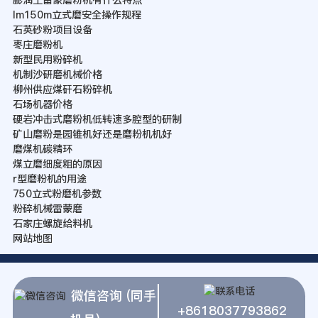
lm150m立式磨安全操作规程
石英砂粉项目设备
枣庄磨粉机
新型民用粉碎机
机制沙研磨机械价格
柳州供应煤矸石粉碎机
石场机器价格
硬岩冲击式磨粉机低转速多腔型的研制
矿山磨粉是园锥机好还是磨粉机机好
磨煤机碳精环
煤立磨细度粗的原因
r型磨粉机的用途
750立式粉磨机参数
粉碎机械雷蒙磨
石家庄螺旋给料机
网站地图
微信咨询 (同手
+8618037793862