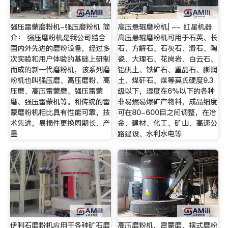
强压雷蒙磨粉机-强压磨粉机 简
高压悬辊磨粉机| -- 红星机器
介： 强压磨粉机是我公司结合
高压悬辊磨粉机可用于石英、长
国内外先进的磨粉设备，经过多
石、方解石、石灰石、滑石、陶
次实验和用户体验的基础上研制
瓷、大理石、花岗岩、白云石、
而成的新一代磨粉机，该系列磨
铝矾土、铁矿石、重晶石、膨润
粉机也叫强压磨、高压磨粉、高
土、煤矸石、煤等莫氏硬度9.3
压磨、高压雷蒙磨、强压雷蒙
级以下，湿度在6%以下的各种
磨、强压雷蒙机等。和传统的雷
非易燃易爆矿产物料，成品细度
蒙磨粉机相比具有性能可靠，技
可在80-600目之间调整，在冶
术先进，易损件更换周期长、产
金、建材、化工、矿山、高速公
量
路建设、水利水电等
伊利石磨粉机应用于各种矿石磨
高压磨粉机，雷蒙磨，摆式磨粉