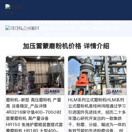
作为专业的 加压雷蒙磨粉机价格 制造厂家，我们致力于为您
量身定制高价值的粉体加工系统方案。获取厂家直销报价及技
术支持，请拨打：+8618037793862
加压雷蒙磨粉机价格 详情介绍
磨粉机-新型 高压磨粉机 产量
HLM系列立式磨粉机HLM系列
高 设备稳定_产品详情
立式磨粉机是桂林鸿程通过学习
4R3216保守值400-700小时
引进国外先进技术，经历二十多
雷蒙磨粉机 高产量设备
年潜心研究开发出的一款集烘
HR150 免维护磨辊装置摆式雷
干、粉磨、分级、输送为一体的
蒙磨粉机 HR180 大型400-
有效节能的先进粉磨设备。 桂