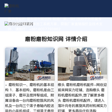
作为专业的 磨粉磨粉知识网 制造厂家，我们致力于为您量身
定制高价值的粉体加工系统方案。获取厂家直销报价及技术支
持，请拨打：+8618037793862
磨粉磨粉知识网 详情介绍
- 磨粉知识一、磨粉机的基本结
榔头 磨粉机磨粉机配件-网欢迎
构 1．基本结构。磨粉机是由三
前来网实力旺铺，选购榔头 磨
组滚子、磨环及搅拌犁组成，附
粉机磨粉机配件,想了解更多榔
属设备由一台向磨粉腔鼓风的风
头 磨粉机磨粉机配件，请进入
机及一台向三个滚子悬轴内腔送
落叶向冬的黑旋风药材机械实力
风的小风机组成。三组滚子悬挂
旺铺，更多商品任你选购