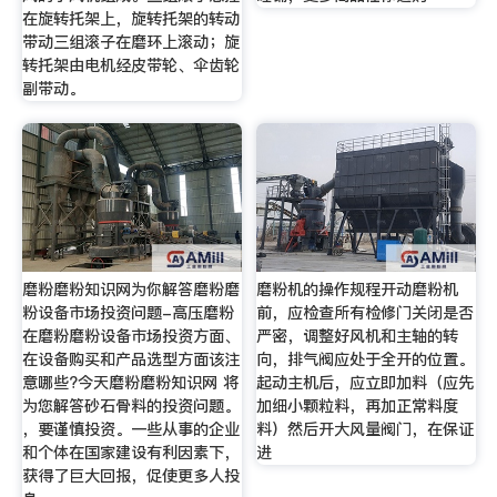
在旋转托架上，旋转托架的转动
带动三组滚子在磨环上滚动；旋
转托架由电机经皮带轮、伞齿轮
副带动。
磨粉磨粉知识网为你解答磨粉磨
磨粉机的操作规程开动磨粉机
粉设备市场投资问题-高压磨粉
前，应检查所有检修门关闭是否
在磨粉磨粉设备市场投资方面、
严密，调整好风机和主轴的转
在设备购买和产品选型方面该注
向，排气阀应处于全开的位置。
意哪些?今天磨粉磨粉知识网 将
起动主机后，应立即加料（应先
为您解答砂石骨料的投资问题。
加细小颗粒料，再加正常料度
，要谨慎投资。一些从事的企业
料）然后开大风量阀门，在保证
和个体在国家建设有利因素下，
进
获得了巨大回报，促使更多人投