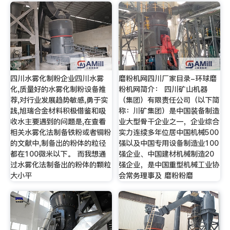
四川水雾化制粉企业四川水雾
磨粉机网四川厂家目录-环球磨
化,质量好的水雾化制粉设备推
粉机网简介： 四川矿山机器
荐,对行业发展趋势敏感,勇于实
（集团）有限责任公司（以下简
践,旭瑞合金材料积极借鉴和吸
称：川矿集团）是中国装备制造
收水主要遇到的问题是,在查看
业大型骨干企业之一，企业综合
相关水雾化法制备铁粉或者铜粉
实力连续多年位居中国机械500
的文献中,制备出的粉体的粒径
强以及中国专用设备制造业100
都在100微米以下。 而我想通
强企业、中国建材机械制造20
过水雾化法制备出的粉体的颗粒
强企业，是中国重型机械工业协
大小平
会常务理事及 磨粉粉磨