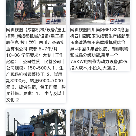
网页视图【成都机械/设备/重工
网页视图四川简阳6F1820磨面
招聘_新成都机械/设备/重工招
机四川简阳玉米成套生产线新型
聘信息 技工学徒 四川万圣通实
玉米清洗机玉米磨粉机质优价
业有限公司 成都 5-7千/月
廉-中国.3.集合脱皮、制糁制粉
10-06 学历要求：大专 | 工作
和成品分级功能,采用一个
经验： | 公司性质：民营公司 |
7.5KW电机作为动力设备,降低
公司规模：150-500人 1、生
投入成本,小投入,大回报。
产现场机械调整技工. 2、试用
期3200元，转正5000-7000
元 3、提供住宿，包工作餐，购
买社保。要求：1、 中专及以上
文化 2