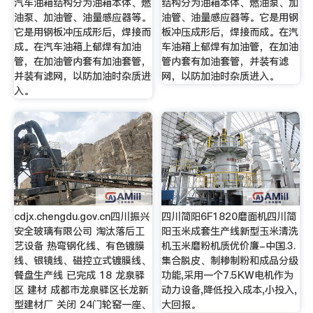
汽车油箱结构分为油箱本体、燃
结构分为油箱本体、燃油泵、加
油泵、加油管、油量感应器等。
油管、油量感应器等。它是用钢
它是用钢板冲压成形后，焊接而
板冲压成形后，焊接而成。在汽
成。在汽车油箱上郁焊有加油
车油箱上郁焊有加油管，在加油
管，在加油管内套有加油套管，
管内套有加油套管，并装有滤
并装有滤网，以防加油时杂质进
网，以防加油时杂质进入。
入。
cdjx.chengdu.gov.cn四川振兴
四川简阳6F1820磨面机四川简
安全玻璃有限公司 淘汰落后工
阳玉米成套生产线新型玉米清洗
艺设备 热弯钢化线、有色镀膜
机玉米磨粉机质优价廉-中国.3.
线、银镜线、磁控立式镀膜线、
集合脱皮、制糁制粉和成品分级
餐盘生产线 已完成 18 龙泉驿
功能,采用一个7.5KW电机作为
区 建材 成都市龙泉驿区长龙新
动力设备,降低投入成本,小投入,
型建材厂 关闭 24门轮窑一座、
大回报。