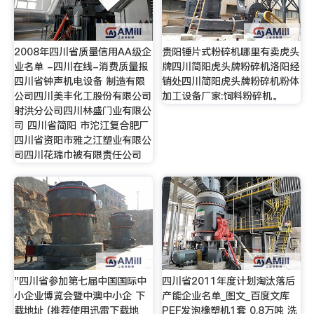
2008年四川省质量信用AA级企
贵阳锤片式粉碎机哪里有卖虎头
业名单 -四川在线-消费质量报
牌四川简阳虎头牌粉碎机洛阳经
四川省钟声机电设备 制造有限
销处四川简阳虎头牌粉碎机粉体
公司四川美丰化工股份有限公司
加工设备厂家:饲料粉碎机。
射洪分公司四川林盛门业有限公
司 四川省简阳 市沱江复合肥厂
四川省资阳市雅之江塑业有限公
司四川花瑞巾被有限责任公司
"四川省参加第七届中国国际中
四川省2011年度计划淘汰落后
小企业博览会暨中澳中小企 下
产能企业名单_图文_百度文库
载地址 (推荐使用迅雷下载地
PEF发泡橡塑机1套 0.8万吨 洗