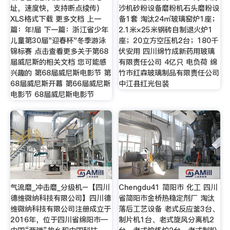
址，速度快，支持断点续传)
沙机砂粉设备磨粉机石头磨粉设
XLS格式下载 更多文档 上一
备1套 淘汰24㎡玻璃窑炉1座；
篇：年!届 下一篇：浙江省少年
2.1米×25米钢砖自制退火炉1
儿童第30届"迎春杯"冬季游泳
座；20立方空压机2台；180千
锦标赛 点击查看更多关于第68
伏安用 四川绵竹成新药用玻璃
届威尼斯的相关文档 您可能感
有限责任公司 4亿只 电负荷 绵
兴趣的 第68届威尼斯电影节 第
竹市红森玻璃制品有限责任公司
68届威尼斯开幕 第66届威尼斯
中江县红光包装
电影节 68届威尼斯电影节
气流磨_冲击磨_分级机–【四川
Chengdu41 简阳市 化工 四川
德维微纳科技有限公司】四川德
省简阳市金桥热稳定剂厂 淘汰
维微纳科技有限公司注册成立于
落后工艺设备 老式反应釜3台、
2016年，位于四川省绵阳市—
制片机1台、老式旋风分离机2