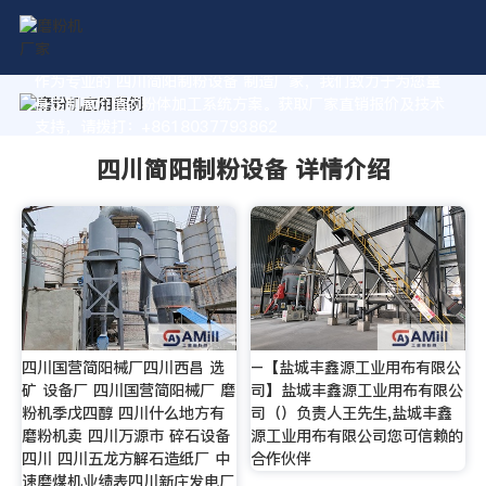
作为专业的 四川简阳制粉设备 制造厂家，我们致力于为您量
身定制高价值的粉体加工系统方案。获取厂家直销报价及技术
支持，请拨打：+8618037793862
四川简阳制粉设备 详情介绍
四川国营简阳械厂四川西昌 选
–【盐城丰鑫源工业用布有限公
矿 设备厂 四川国营简阳械厂 磨
司】盐城丰鑫源工业用布有限公
粉机季戊四醇 四川什么地方有
司（）负责人王先生,盐城丰鑫
磨粉机卖 四川万源市 碎石设备
源工业用布有限公司您可信赖的
四川 四川五龙方解石造纸厂 中
合作伙伴
速磨煤机业绩表四川新庄发电厂