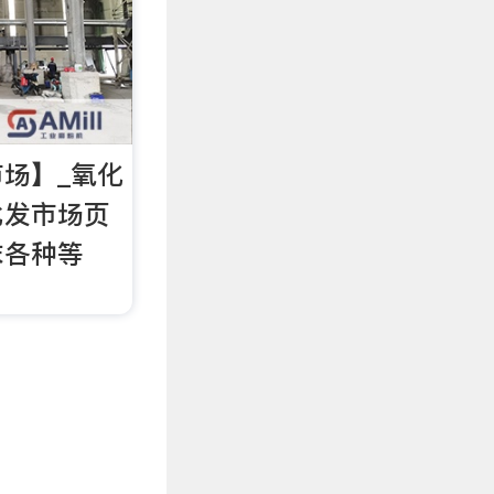
场】_氧化
批发市场页
末各种等