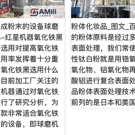
磨成粉末的设备球磨
粉体化妆品_图文_
-红星机器氧化铁黑
的粉体原料是经过
的选用对提高氧化铁
表面处理，我们常使
利用率发挥着十分重
性钛白粉就是用锆
，氧化铁黑选用什么
氧化物、铝氧化物再
是目前加工厂关注的
酸铝进行复合表面处
星机器通过对氧化铁
品粉体表面处理技
进行了研究分析，为
前列的是日本和美国
两款非常适合氧化铁
末的设备，即球磨机
。