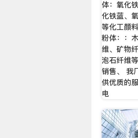
体：氧化
化铁蓝、
等化工颜料
粉体：：
维、矿物
泡石纤维
销售、 我
供优质的服
电