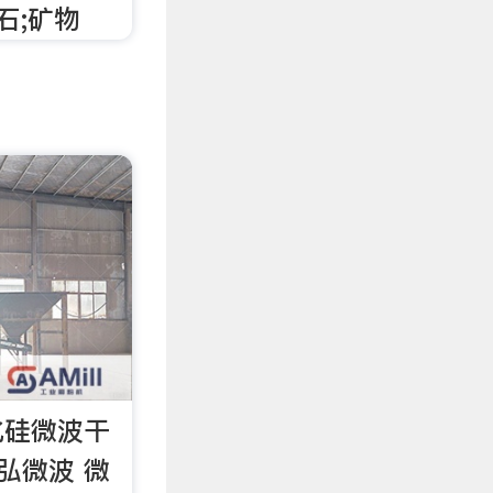
石;矿物
化硅微波干
弘微波 微