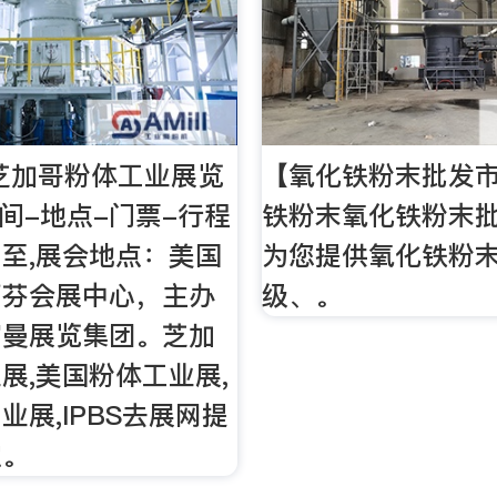
国芝加哥粉体工业展览
【氧化铁粉末批发市
时间-地点-门票-行程
铁粉末氧化铁粉末
至,展会地点：美国
为您提供氧化铁粉
蒂芬会展中心，主办
级、。
富曼展览集团。芝加
展,美国粉体工业展,
业展,IPBS去展网提
定。