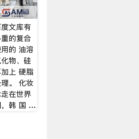
百度文库有
多重的复合
用的 油溶
氧化物、硅
加上 硬脂
理。 化妆
术走在世界
，韩 国 …