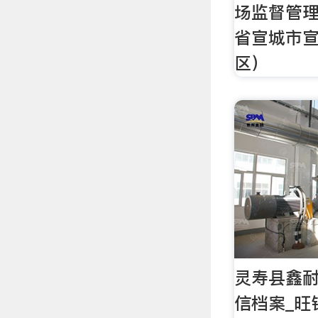
场监督管理
省宣城市
区）
灵寿县鑫耐
信档案_旺铺