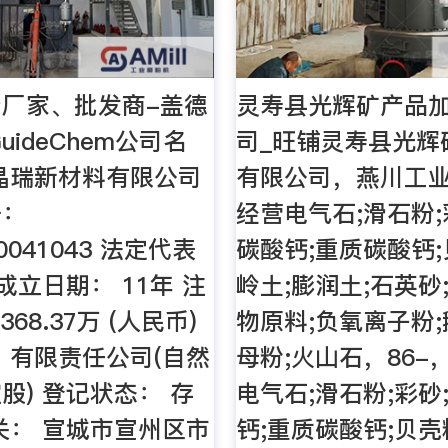
厂家、批发商-盖德
灵寿县光辉矿产品
GuideChem公司名
司_旺铺灵寿县光辉
晶瑞新材料有限公司
有限公司，燕川工
号：
经营电气石;滑石粉;
00041043 法定代表
碳酸钙;重质碳酸钙;
成立日期： 11年 注
岭土;膨润土;石英砂
68.37万 (人民币)
物原料;负氧离子粉;
 有限责任公司(自然
母粉;火山石，86-
股) 登记状态： 存
电气石;滑石粉;彩砂
关： 宣城市宣州区市
钙;重质碳酸钙;贝壳