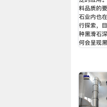
料品质的
石业内也
行探索，
种黑滑石
何会呈现