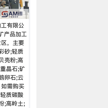
加工有限公
矿产品加工
业区，主要
彩砂;轻质
贝壳粉;高
;重晶石;矿
鹅卵石;云
，如需购买
;轻质碳酸
粉;高岭土;