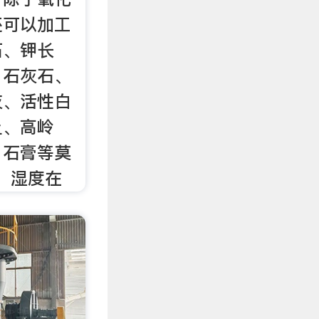
还可以加工
石、钾长
、石灰石、
灰、活性白
土、高岭
、石膏等莫
级，湿度在