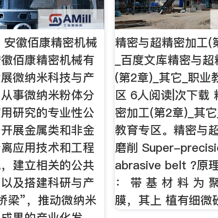
- 安徽佰康精密机械
精密与超精密加工(第
安徽佰康精密机械有
_百度文库精密与超
发展微纳米科技与产
(第2章)_其它_职
门从事微纳米粉体分
区 6人阅读|次下载
应用研究的专业性公
密加工(第2章)_其
于开展金属类和非金
教育专区。精密与
分离应用技术和工程
磨削 Super-precisi
究，建立相关的公共
abrasive belt ?
，以及搭建科研与产
： 带 基 材 料 为
桥梁”，推动微纳米
膜，其上 植有细微
与成果的产业化发