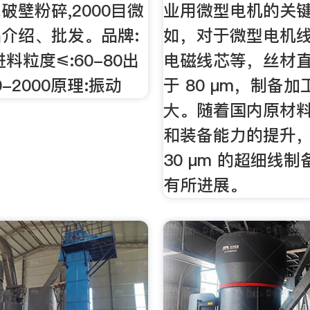
胞破壁粉碎,2000目微
业用微型电机的关
介绍、批发。品牌:
如，对于微型电机
料粒度≤:60-80出
电磁线芯等，丝材
0-2000原理:振动
于 80 μm，制备
大。随着国内原材
和装备能力的提升
30 μm 的超细线
有所进展。