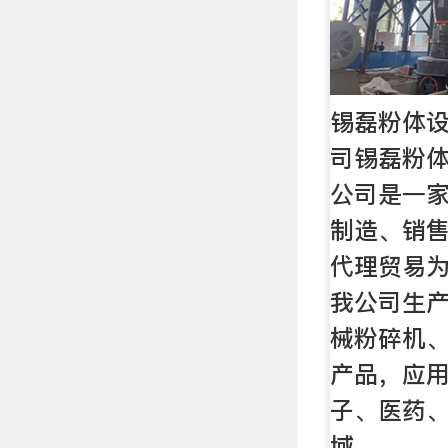
锡磊粉体
司锡磊粉
公司是一
制造、销
代理贸易
我公司生
械粉碎机
产品，应
子、医药
域。