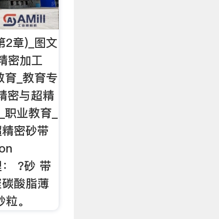
2章)_图文
精密加工
业教育_教育专
 精密与超精
它_职业教育_
超精密砂带
on
原理： ?砂 带
 聚碳酸脂薄
砂粒。