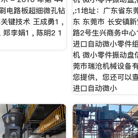
3 印刷电路板超细微孔钻
,:1地址：广东省东
关键技术 王成勇1 ,
东 东莞市 长安镇
, 郑李娟1 , 陈明2 1
路2号生兴商务中心1
进口自动微小零件
机 微小零件振动盘
莞市瑞沧机械设备
您提供，您还可以
进口自动微小