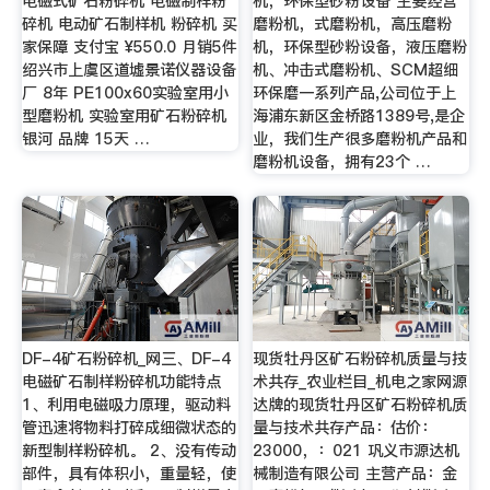
电磁式矿石粉碎机 电磁制样粉
机，环保型砂粉设备 主要经营
碎机 电动矿石制样机 粉碎机 买
磨粉机，式磨粉机，高压磨粉
家保障 支付宝 ¥550.0 月销5件
机，环保型砂粉设备，液压磨粉
绍兴市上虞区道墟景诺仪器设备
机、冲击式磨粉机、SCM超细
厂 8年 PE100x60实验室用小
环保磨一系列产品,公司位于上
型磨粉机 实验室用矿石粉碎机
海浦东新区金桥路1389号,是企
银河 品牌 15天 …
业，我们生产很多磨粉机产品和
磨粉机设备，拥有23个 …
DF-4矿石粉碎机_网三、DF-4
现货牡丹区矿石粉碎机质量与技
电磁矿石制样粉碎机功能特点
术共存_农业栏目_机电之家网源
1、利用电磁吸力原理，驱动料
达牌的现货牡丹区矿石粉碎机质
管迅速将物料打碎成细微状态的
量与技术共存产品：估价：
新型制样粉碎机。 2、没有传动
23000，：021 巩义市源达机
部件，具有体积小，重量轻，使
械制造有限公司 主营产品：金