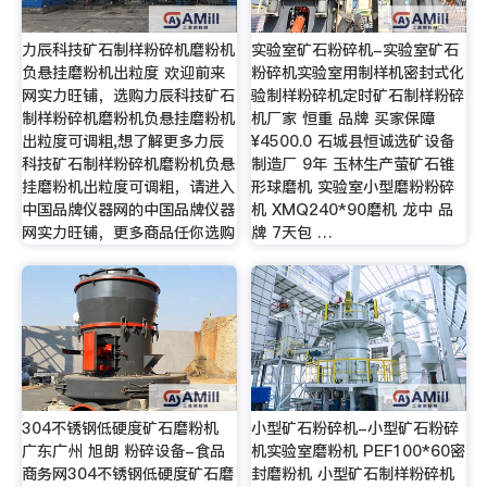
力辰科技矿石制样粉碎机磨粉机
实验室矿石粉碎机-实验室矿石
负悬挂磨粉机出粒度 欢迎前来
粉碎机实验室用制样机密封式化
网实力旺铺，选购力辰科技矿石
验制样粉碎机定时矿石制样粉碎
制样粉碎机磨粉机负悬挂磨粉机
机厂家 恒重 品牌 买家保障
出粒度可调粗,想了解更多力辰
¥4500.0 石城县恒诚选矿设备
科技矿石制样粉碎机磨粉机负悬
制造厂 9年 玉林生产萤矿石锥
挂磨粉机出粒度可调粗，请进入
形球磨机 实验室小型磨粉粉碎
中国品牌仪器网的中国品牌仪器
机 XMQ240*90磨机 龙中 品
网实力旺铺，更多商品任你选购
牌 7天包 …
304不锈钢低硬度矿石磨粉机
小型矿石粉碎机-小型矿石粉碎
广东广州 旭朗 粉碎设备-食品
机实验室磨粉机 PEF100*60密
商务网304不锈钢低硬度矿石磨
封磨粉机 小型矿石制样粉碎机