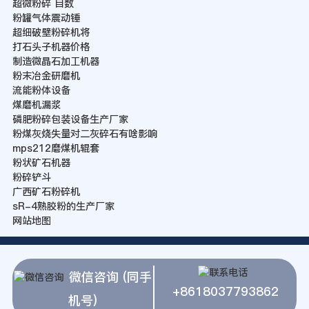
超微粉碎 目数
粉罐气体震动锤
超细破壁粉碎机将
打石头子机器价格
制造微晶石加工机器
粉末冶金研磨机
流能粉体设备
煤磨机漏浆
磷肥粉碎包装设备生产厂家
粉煤灰烧失量对二灰碎石有啥影响
mps212磨煤机辊套
粉状矿石机器
粉碎铲斗
广西矿石粉碎机
sR-4熟胶粉的生产厂家
网站地图
微信咨询 (同手
+8618037793862
机号)