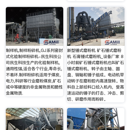
制样机,制样粉碎机,GJ系列密封
新型锤式磨粉机 矿石锤式磨粉
式化验制样粉碎机-民生科技公
机 石膏锤式磨粉机_设备厂家 8
司民生科技生产的化验制样机,
小时前矿石锤式磨粉机也叫矿石
通用性强,适合各个行业,寿命长,
锤式磨粉机，转子由主轴、圆
不易坏.制样粉碎机适用于煤炭,
盘、销轴和锤子组成。电动机带
电力,科研等行业磨粉煤炭,矿石
动转子在磨粉腔内高速旋转。物
或中等硬度的非金属物质和脆性
料自上部给料口给入机内，受高
金属物质.
速运动的锤子的打击、冲击、剪
切、研磨作用而粉碎。