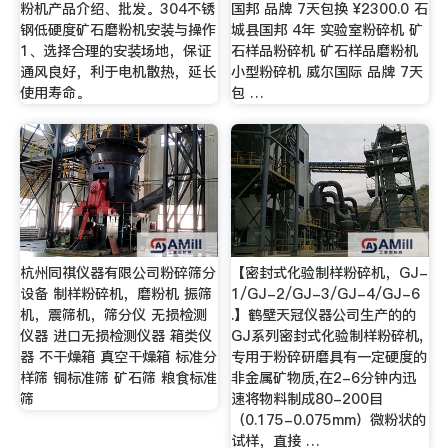
粉机产品介绍、批发。304不锈
国邦 品牌 7天包换 ¥2300.0 石
钢低硬度矿石磨粉机安装与操作
城县国邦 4年 实验室粉碎机 矿
1、选择合理的安装场地，保证
石样品粉碎机 矿石样品磨粉机
通风良好，利于电机散热，延长
小型粉碎机 威尔国际 品牌 7天
使用寿命。
包 …
杭州同祺仪器有限公司粉碎筛分
【密封式化验制样粉碎机，GJ-
设备 制样粉碎机，磨粉机 振筛
1/GJ-2/GJ-3/GJ-4/GJ-6
机，震筛机，筛分仪 无损检测
.】鹤壁天冠仪器公司生产的的
仪器 进口无损检测仪器 箱类仪
GJ系列密封式化验制样粉碎机,
器 不干燥箱 真空干燥箱 标准分
专用于粉碎研磨具有一定硬度的
样筛 铜标准筛 矿石筛 粮食标准
非金属矿物质,在2-6分钟内迅
筛
速将物料制成80-200目
（0.175-0.075mm）微粉状的
试样，直接 …