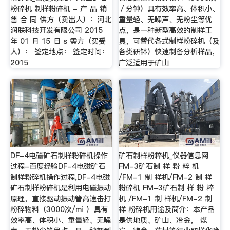
粉碎机 制样粉碎机 - 产 品 销
／分钟）具有效率高、体积小、
售 合 同 供方（卖出人）：河北
重量轻、无噪声、无粉尘等优
润联科技开发有限公司 2015
点，是一种新型高效的制样工
年 01 月 15 日 s 需方（买受
具，可替代各式制样粉碎机（及
人）： 签定地点： 签定时间：
各类研钵）快速制备分析样品，
2015
广泛适用于矿山
DF-4电磁矿石制样粉碎机操作
矿石制样粉粹机_仪器信息网
过程-百度经验DF-4电磁矿石
FM-3矿石制 样 粉 粹 机
制样粉碎机操作过程,DF-4电磁
/FM-1 制 样机/FM-2 制 样
矿石制样粉碎机是利用电磁振动
粉碎机 FM-3矿石制 样 粉 粹
原理，直接驱动振动管高速击打
机 /FM-1 制 样机/FM-2 制
粉碎物料（3000次/mi ）具有
样 粉碎机用途及简介：本产品
效率高、体积小、重量轻、无噪
是供地质、矿山、冶金， 煤