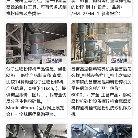
声、无粉尘等优点，是一种新型
炭、粮食、药材等行业取样化验
高效的制样工具，可替代各式制
的粉碎 制 样 设备。 品牌：
样粉碎机及各类研
/FM-2/FM-1 参考报价：
分子生物粉碎机产品信息、经销
昌吉高湿物料粉碎机质量售后怎
网络 - 医疗产品制造商 查看、
么样_机械设备栏目_机电之家网
比较14种海量分子生物粉碎机
汉丰牌的昌吉高湿物料粉碎机质
产品信息，直接(Fritsch, )，提
量售后怎么样产品：估价：
供询盘报价、图片、。找专业优
6000，：齐全 主营产品：移动
质分子生物粉碎机，上
磨粉机砂粉设备撕碎机金属磨粉
MedicalExpo（医疗网上展览
机榨油机锤式磨粉机洗砂机筛沙
会）- 全球医疗采购平台。
机