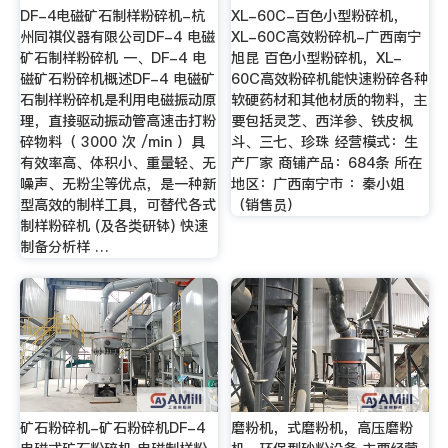
DF-4电磁矿石制样粉碎机-杭
XL-60C-百色小型粉碎机，
州同祺仪器有限公司DF-4 电磁
XL-60C高效粉碎机-广西南宁
矿石制样粉碎机 一、DF-4 电
旭昆 百色小型粉碎机，XL-
磁矿石粉碎机概述DF-4 电磁矿
60C高效粉碎机能快速粉碎各种
石制样粉碎机是利用电磁振动原
软硬药材和其他材质的物料，主
理，直接驱动振动管高速击打粉
要包括灵芝、西洋参、铁皮枫
碎物料（ 3000 次 /min ）具
斗、三七、珍珠 经营模式：生
有效率高、体积小、重量轻、无
产厂家 商铺产品：684条 所在
噪声、无粉尘等优点，是一种新
地区：广西南宁市 ：秦小姐
型高效的制样工具，可替代各式
（销售员）
制样粉碎机 (及各类研钵) 快速
制备分析样 …
矿石粉碎机-矿石粉碎机DF-4
磨粉机，式磨粉机，高压磨粉