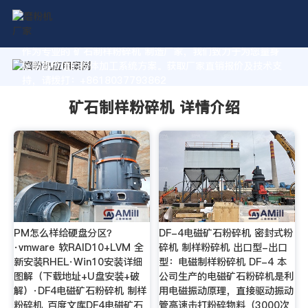
作为专业的 矿石制样粉碎机 制造厂家，我们致力于为您量身
定制高价值的粉体加工系统方案。获取厂家直销报价及技术支
持，请拨打：+8618037793862
矿石制样粉碎机 详情介绍
PM怎么样给硬盘分区？
DF-4电磁矿石粉碎机 密封式粉
·vmware 软RAID10+LVM 全
碎机 制样粉碎机 出口型-出口
新安装RHEL·Win10安装详细
型：电磁制样粉碎机 DF-4 本
图解（下载地址+U盘安装+破
公司生产的电磁矿石粉碎机是利
解）·DF4电磁矿石粉碎机 制样
用电磁振动原理，直接驱动振动
粉碎机_百度文库DF4电磁矿石
管高速击打粉碎物料（3000次