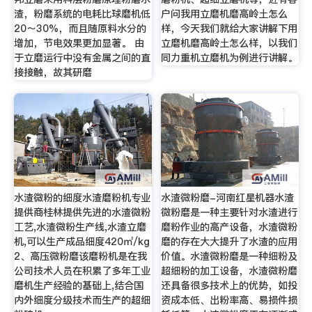
渣，粉磨系统的电耗比球磨机低
户问我用立磨机磨高岭土怎么
20～30%，而且随原料水分的
样，今天我们就给大家讲解下用
增加，节电效果更加显著。 由
立磨机磨高岭土怎么样，以我们
于立磨运行中没有金属之间的直
同力重机立磨机为例进行讲解。
接接触，故其研磨
水渣微粉的细度水渣磨粉机专业
水渣微粉磨-河南红星机器水渣
提供商桂林提供先进的水渣微粉
微粉磨是一种主要针对水渣进行
工艺,水渣微粉生产线,水渣立磨
磨粉作业的高产设备，水渣微粉
机,可以生产成品细度420㎡/kg
磨的存在大大提升了水渣的应用
2、高压微粉磨该磨粉机是在我
价值。水渣微粉磨是一种细粉及
公司技术人员在积累了多年工业
超细粉的加工设备，水渣微粉磨
磨机生产经验的基础上,结合国
还具备很多技术上的优势，如投
内外细度分级技术而生产的超细
资成本低、出粉率高、易损件损