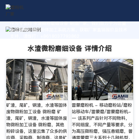
作为专业的 水渣微粉磨细设备 制造厂家，我们致力于为您量
身定制高价值的粉体加工系统方案。获取厂家直销报价及技术
支持，请拨打：+8618037793862
水渣微粉磨细设备 详情介绍
矿渣，尾矿，钢渣，水渣等固体
雷蒙磨粉机 - 移动磨粉站/磨粉
废物微粉加工设备 微粉磨 矿
站移动车/雷蒙磨/雷蒙磨粉机-
渣，尾矿，钢渣，水渣等固体废
一 该系列产品针对不同物料，
物微粉加工设备 微粉磨，其他
不同细度，不同产量等要求，分
粉碎设备，这里云集了众多的供
为高压微粉磨，强压悬辊磨，普
应商，采购商，制造商。这是矿
通雷蒙磨三大系列十几种机型。