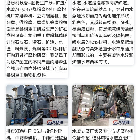
磨粉机设备-磨粉生产线-矿渣/
水渣_水渣是指炼铁高炉矿渣。
水渣/石灰石/煤粉磨粉机-磨粉
它在高温熔融状态下，经过用水
机厂家磨粉机：立式辊磨机、超
急速冷却而成为粒化泡沫形状，
细磨、微粉磨、磨煤机等磨粉机
乳白色，其质轻而松脆、多孔、
设备是黎明重工研发生产的矿石
易磨成细粉。它是泡沫硅酸盐建
磨粉设备；黎明重工磨粉机能够
筑制品和矿渣吸音砖及隔热层、
针对石灰石、滑石、矿渣、水
吸水层的松软材料。水渣是把熔
渣、粉煤灰、煤粉等300多种矿
融状态的高炉渣置于水中急速冷
石物料进行磨粉研磨；黎明重工
却而形成的，主要有渣池水淬和
为客户配置的不同产量的磨粉生
炉前水淬两种方式。
产线遍布国内外很多城市；获取
黎明重工磨粉机资料
供应XDW-F106J-超细粉碎
水渣立磨厂家及专业立式磨粉机
机、中药粉碎机、中药细胞破壁
设备介绍_桂林鸿程水渣立磨厂