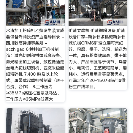
水渣加工粉碎机乙炔发生装置成
矿渣立磨机,矿渣微粉设备,矿渣
套设备外商投资产业指导目录 -
设备厂家-新乡长城机械新乡长
四川致高律师事务所 -
城机械GRMS矿渣立磨可集细
sczhigao 6.特种加工机械制
碎、粉磨、烘干、选粉、输送为
造：激光切割和拼焊成套设备、
一体，具有粉磨效率高、烘干能
激光精密加工设备、数控低速走
力大、产品细度易于调节、噪音
丝电火花线切割机、亚微米级超
小、电耗低、工艺流程简单、磨
细粉碎机 7.400 吨及以上轮
耗小、运行费用省等显著优点，
式、履带式起重机械制造（限于
可满足年产20~150万吨矿渣微
合资、合作） 8.工作压力
粉生产线项目。
≥35MPa高压柱塞泵及马达、
工作压力≥35MPa低速大