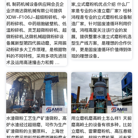
机 制药机械设备供应网会员企
家,立式磨粉机优点介绍 什么厂
业济南达微机械有限公司提供
家是专业的水渣立磨厂家？桂林
XDW-F106J-超细粉碎机、中
鸿程是专业的立式磨粉机设备制
药粉碎机、中药细胞破壁机、低
造厂家，针对固废渣循环利用价
温粉碎机、灵芝超微粉碎机、超
值，鸿程高度关注该行业的发
微粉碎机,达微机械超微粉碎设
展，提供整套水渣立式磨粉机选
备属新型第四代振动磨，采用振
型生产线方案，是理想的合作伙
动粉碎多大工作原理，是根据物
伴，更是固废渣循环价值得到体
料的不同特性，采用多项先进技
现的理想设备。
术及运用高速撞击力和剪 …
水渣微粉工艺生产矿渣微粉。高
用立磨机磨高岭土怎么样1 天前
炉水渣经过超细磨，可作为生产
磨高岭土的设备有很多种。比如
矿渣微粉的主要原料。 上海世
立磨机、雷蒙磨粉机、高压悬辊
邦立磨采用料层粉磨原理粉磨水
磨粉机、超细立磨机等，近有客