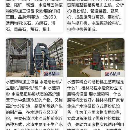
渣，尾矿，钢渣，水渣等固体废
雷蒙磨整套结构是由主机、分析
物微粉加工设备 微粉磨的详细
机(选粉机)、管道装置、鼓风
页面。品牌:科菲达，:改350，
机、成品旋风分离器、磨粉机、
适用物料:长石、方解石、滑
畚斗提升机、电磁振动给料机、
石、重晶石、萤石、稀土
电控电机等组成。
水渣微粉加工设备,水渣磨粉机/
水渣微粉立式磨粉机工艺流程是
立磨机/磨粉机/钢厂水 水渣微
什么？_桂林鸿程水渣微粉立式
粉 水渣是把热熔状态的高炉渣
磨粉机设备 磨水渣微粉，什么
置于水中急速冷却的产物，又称
磨粉机比较好？桂林鸿程厂家专
高炉水淬矿渣，是高炉炼铁产生
业生产水渣微粉立式磨粉机设
的副产品，在水泥行业又叫矿
备，作为工业固废物专用设备，
粉，主要有渣池水淬或炉前水淬
立磨设备承载了优良的粉磨优
两种方式。水渣主要用于生产水
势，是助力固废物实现循环利用