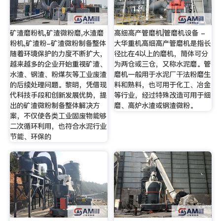
矿渣磨粉机,矿渣微粉磨,水渣磨
高细高产管磨机|管磨机设备 -
粉机,矿渣粉-矿渣微粉制备整体
大华重机高细高产管磨机是指长
随着环境保护的力度不断扩大，
径比在4以上的磨机，筒体可分
越来越多的企业开始重视矿渣、
为两仓或三仓，又称水泥磨。管
水渣、钢渣、粉煤灰等工业废渣
磨机一般用于水泥厂干法粉磨生
的后续处理问题。黎明，凭借现
料和熟料，也可用于化工、冶金
代科技手段和创新发展优势，提
等行业，经过特殊改造可用于细
出的矿渣微粉制备整体解决方
磨、高炉水渣或钢渣微粉。
案，不仅使各类工业固废物能够
二次循环利用，也符合水泥行业
节能、环保的