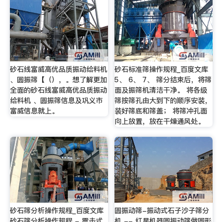
砂石线富威高优品质振动给料机
砂石标准筛操作规程_百度文库
、圆振筛【（），。想了解更加
5、 6、 7、 筛分结束后，将筛
全面的砂石线富威高优品质振动
面及振筛机清洁干净。 将各级
给料机 、圆振筛信息及巩义市
筛按筛孔由大到下的顺序安装，
富威信息就上。
装好筛底和筛盖； 将筛冲孔面
向上放置，放在干燥通风处。
砂石筛分析操作规程_百度文库
圆振动筛-振动式石子沙子筛分
砂石筛分析操作规程 - 震击式
机 -- 红星机器圆振动筛做圆形