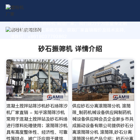
作为专业的 砂石振筛机 制造厂家，我们致力于为您量身定制
高价值的粉体加工系统方案。获取厂家直销报价及技术支持，
请拨打：+8618037793862
砂石振筛机 详情介绍
混凝土搅拌站筛沙机砂石场筛沙
供应砂石分离滚筒筛分机 滚筒
机厂家直销 - 知乎滚筒筛沙机
筛_制药机械设备供应网制药机
常用于混凝土搅拌站及砂石料场
械设备供应网会员企业新乡市共
进行原料处理使用；滚筒筛沙机
成振动设备有限公司提供砂石分
具有高度整体性、经济性、可靠
离滚筒筛分机 滚筒筛,砂石分离
性等特点，被广泛应用于建筑、
滚筒筛分机产品介绍：砂石分离