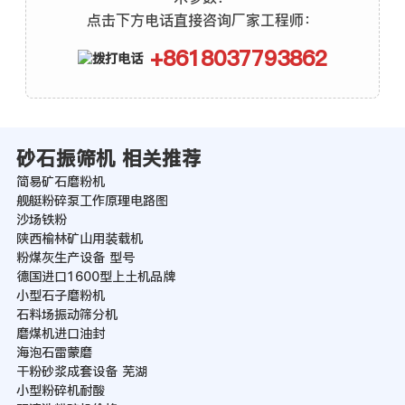
点击下方电话直接咨询厂家工程师：
+8618037793862
砂石振筛机 相关推荐
简易矿石磨粉机
舰艇粉碎泵工作原理电路图
沙场铁粉
陕西榆林矿山用装载机
粉煤灰生产设备 型号
德国进口1600型上土机品牌
小型石子磨粉机
石料场振动筛分机
磨煤机进口油封
海泡石雷蒙磨
干粉砂浆成套设备 芜湖
小型粉碎机耐酸