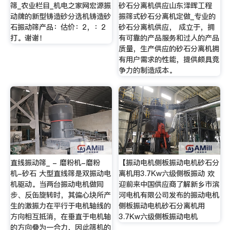
筛_农业栏目_机电之家网宏源振
砂石分离机供应山东泽晖工程
动牌的新型铸造砂分选机铸造砂
振筛式砂石分离机定做_专业的
石振动筛产品：估价：2，：2
砂石分离机供应， 成立于，拥
打。谢谢！
有可靠的产品服务和过人的产品
质量，生产供应的砂石分离机拥
有用户需求的性能，提供颇具竞
争力的制造成本。
直线振动筛_ - 磨粉机-磨粉
【振动电机侧板振动电机砂石分
机-砂石 大型直线筛是双振动电
离机用3.7Kw六级侧板振动 欢
机驱动。当两台振动电机做同
迎前来中国供应商了解新乡市滨
步、反缶旋转时，其偏心块所产
河电机有限公司发布的振动电机
生的激振力在平行于电机轴线的
侧板振动电机砂石分离机用
方向相互抵消，在垂直于电机轴
3.7Kw六级侧板振动电机
的方向叠为一合力，因此筛机的