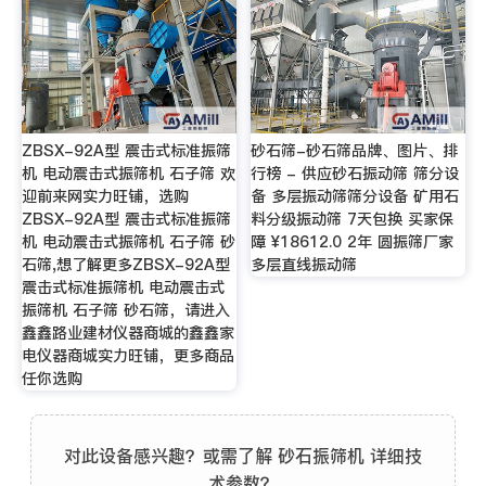
ZBSX-92A型 震击式标准振筛
砂石筛-砂石筛品牌、图片、排
机 电动震击式振筛机 石子筛 欢
行榜 - 供应砂石振动筛 筛分设
迎前来网实力旺铺，选购
备 多层振动筛筛分设备 矿用石
ZBSX-92A型 震击式标准振筛
料分级振动筛 7天包换 买家保
机 电动震击式振筛机 石子筛 砂
障 ¥18612.0 2年 圆振筛厂家
石筛,想了解更多ZBSX-92A型
多层直线振动筛
震击式标准振筛机 电动震击式
振筛机 石子筛 砂石筛，请进入
鑫鑫路业建材仪器商城的鑫鑫家
电仪器商城实力旺铺，更多商品
任你选购
对此设备感兴趣？或需了解 砂石振筛机 详细技
术参数？