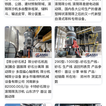
铁路、公路、建材预制领域。滚
滚筒筛分机 滚筒筛是继电动振
筒筛沙机多由整体框架、储料
动筛，国内各大公司生产的普通
斗、输送皮带、筛分装置…
型网状滚筒筛之后的又一代新型
自清式筛料专用设备 。
【筛分砂石机】筛分砂石机批
290型-1000型-砂石生产线-
发|展会 圆振筛 砂石分离筛 振
砂石 生产线 返回列表页 产品参
动筛分 多层偏心轴筛机 筛分机
考价：面议 分享 举报 产品：
械筛分设备 新乡市瑞得利机械
经销商 所在地： 郑州市 浏览次
设备有限公司 河南新乡
数
82000.00元/台 卡特砂石筛分
滚筒筛洗沙机 山东济宁 面议 圆
振动筛