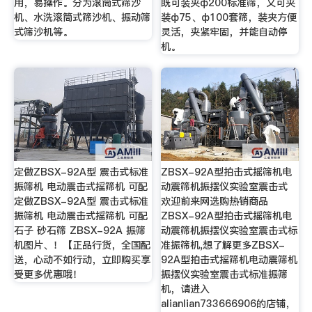
用，易操作。分为滚筒式筛沙
既可装夹ф200标准筛，又可夹
机、水洗滚筒式筛沙机、振动筛
装ф75、ф100套筛，装夹方便
式筛沙机等。
灵活，夹紧牢固，并能自动停
机。
定做ZBSX-92A型 震击式标准
ZBSX-92A型拍击式摇筛机电
振筛机 电动震击式摇筛机 可配
动震筛机振摆仪实验室震击式
定做ZBSX-92A型 震击式标准
欢迎前来网选购热销商品
振筛机 电动震击式摇筛机 可配
ZBSX-92A型拍击式摇筛机电
石子 砂石筛 ZBSX-92A 振筛
动震筛机振摆仪实验室震击式标
机图片、！【正品行货，全国配
准振筛机,想了解更多ZBSX-
送，心动不如行动，立即购买享
92A型拍击式摇筛机电动震筛机
受更多优惠哦！
振摆仪实验室震击式标准振筛
机，请进入
alianlian733666906的店铺，