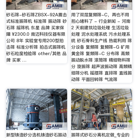
砂石筛-砂石筛ZBSX-92A震击
用了双层复频筛-C，再也不用
式标准振筛机 标准筛 振动筛 砂
担心堵料了 - 行业新闻 - 河南
石筛 摇筛机 东星 品牌 买家保
2 天前建筑垃圾处理 生活垃圾
障 ¥2300.0 南迈科技仪器有限
处理 泥水处理系统 污水处理系
公司 8年 实验室专用200型拍
统 砂石骨料生产线 热能利用 筛
击筛 标准分析筛 拍击式振筛机
分设备 复频筛 复频筛-G 矿用
砂石粒度检验筛 other/其他 品
黄金筛 复频筛-C 分布筛 高频
牌 买家 …
振动脱水筛 滚筒筛 精细物料筛
分 旋振筛 超声波振动筛 高频精
细筛分机 摇摆筛 直排筛 直线振
动筛 平面回转筛 气流筛
新型铸造砂分选机铸造砂石振动
振筛式砂石分离机定做_专业的