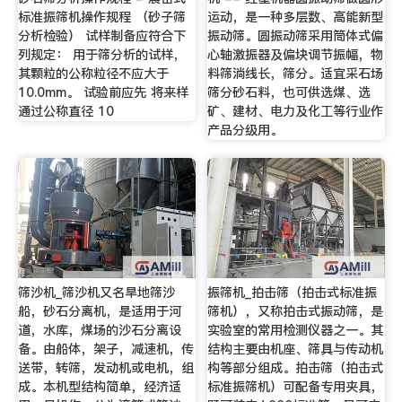
标准振筛机操作规程 （砂子筛
运动，是一种多层数、高能新型
分析检验） 试样制备应符合下
振动筛。圆振动筛采用筒体式偏
列规定： 用于筛分析的试样，
心轴激振器及偏块调节振幅，物
其颗粒的公称粒径不应大于
料筛淌线长，筛分。适宜采石场
10.0mm。 试验前应先 将来样
筛分砂石料，也可供选煤、选
通过公称直径 10
矿、建材、电力及化工等行业作
产品分级用。
筛沙机_筛沙机又名旱地筛沙
振筛机_拍击筛（拍击式标准振
船，砂石分离机，是适用于河
筛机），又称拍击式振动筛，是
道，水库，煤场的沙石分离设
实验室的常用检测仪器之一。其
备。由船体，架子，减速机，传
结构主要由机座、筛具与传动机
送带，转筛，发动机或电机，组
构等部分组成。拍击筛（拍击式
成。本机型结构简单，经济适
标准振筛机）可配备专用夹具，