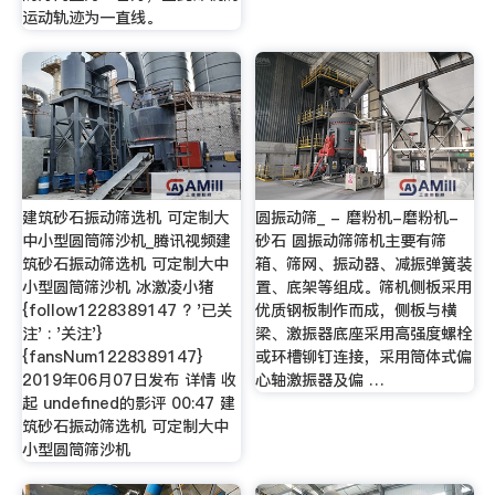
运动轨迹为一直线。
建筑砂石振动筛选机 可定制大
圆振动筛_ - 磨粉机-磨粉机-
中小型圆筒筛沙机_腾讯视频建
砂石 圆振动筛筛机主要有筛
筑砂石振动筛选机 可定制大中
箱、筛网、振动器、减振弹簧装
小型圆筒筛沙机 冰激凌小猪
置、底架等组成。筛机侧板采用
{follow1228389147 ? '已关
优质钢板制作而成，侧板与横
注' : '关注'}
梁、激振器底座采用高强度螺栓
{fansNum1228389147}
或环槽铆钉连接，采用筒体式偏
2019年06月07日发布 详情 收
心轴激振器及偏 …
起 undefined的影评 00:47 建
筑砂石振动筛选机 可定制大中
小型圆筒筛沙机