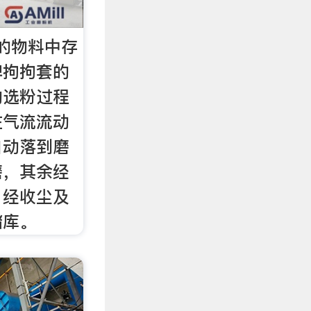
的物料中存
碑拘拘套的
的选粉过程
在气流流动
自动落到磨
磨，其余经
，经收尘及
储库。