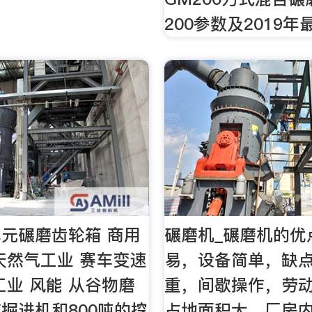
200参数及2019年
元碾磨齿轮箱 商用
碾磨机_碾磨机的优
天然气工业 赛车变速
易，设备简单，缺
工业 风能 从谷物磨
重，间歇操作，劳
掘进机和800吨的挖
占地面积大，厂房