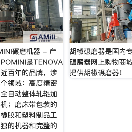
INI碾磨机器 - 产
胡椒碾磨器是国内
OMINI是TENOVA
碾磨器网上购物商
了近百年的品牌，涉
提供胡椒碾磨器！
几个领域：高度精密
；全自动整体轧辊加
铸机；磨床带包装的
化橡胶和塑料制品工
单独的机器和完整的