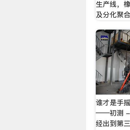
生产线，
及分化聚
谁才是手
——初测 -
经出到第