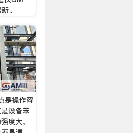
最新。
点是操作容
点是设备笨
动强度大，
内不易清