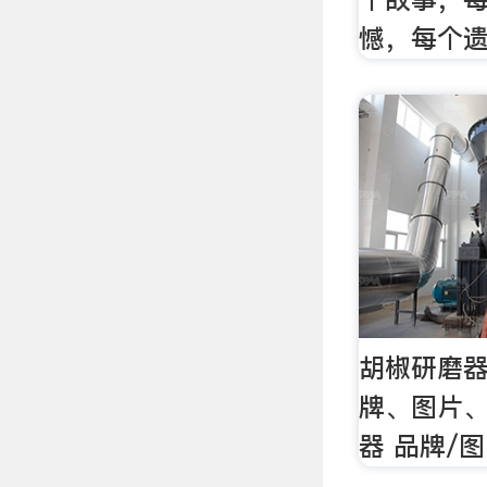
憾，每个
胡椒研磨器
牌、图片、
器 品牌/图