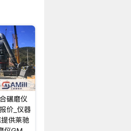
混合碾磨仪
家报价_仪器
您提供莱驰
磨仪GM