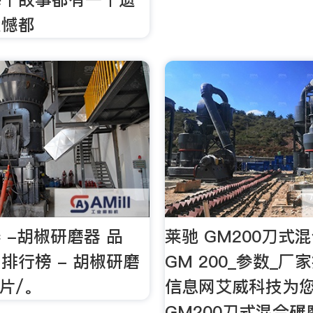
遗憾都
 -胡椒研磨器 品
莱驰 GM200刀式
排行榜 - 胡椒研磨
GM 200_参数_厂
片/。
信息网艾威科技为
GM200刀式混合碾