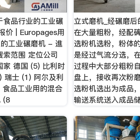
于食品行业的工业碾
立式磨机_经碾磨后
价 | Europages用
在大量粗粉，经配
的工业碾磨机 - 進
选粉机选粉，粉体
搜索范围 定位公司
是经过气流分选，
家 德国 (5) 比利时
过程中大部分粗粉
1) 瑞士 (1) 阿尔及利
盘上，接收再次粉
类别 食品工业用的混合
选粉机选出为成品
(8
输送系统送入成品