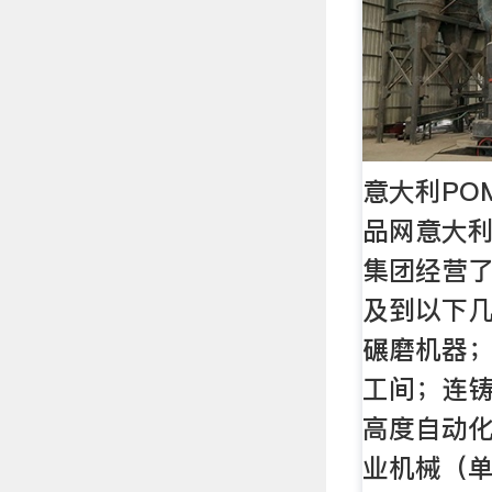
意大利POM
品网意大利P
集团经营
及到以下
碾磨机器
工间；连
高度自动
业机械（