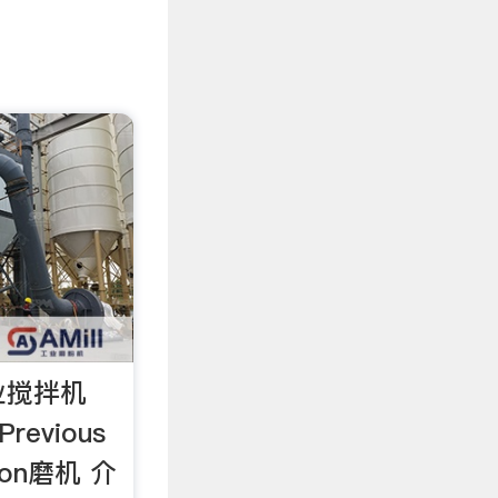
业搅拌机
revious
tron磨机 介