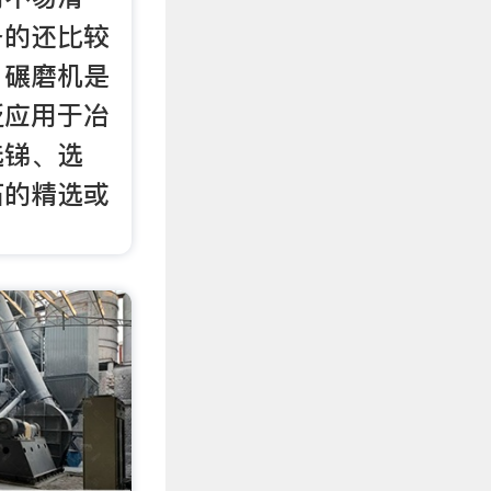
备的还比较
。碾磨机是
泛应用于冶
选锑、选
石的精选或