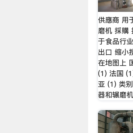
供應商 用
磨机 採購 报
于食品行业
出口 缩小
在地图上 国
(1) 法国 (
亚 (1) 
器和辗磨机 