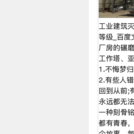
工业建筑
等级_百度
厂房的碾磨
工作塔、
1.不悔梦
2.有些人
回到从前;
永远都无
一种刻骨铭
都有青春
个故事，