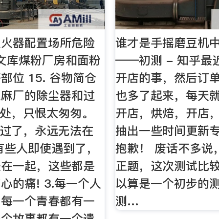
灭火器配置场所危险
谁才是手摇磨豆机
文库煤粉厂房和面粉
——初测 - 知乎
部位 15. 谷物简仓
开店的事，然后订
亚麻厂的除尘器和过
也多了起来，每天
归处，只恨太匆匆。
开店，烘焙，开店
错过了，永远无法在
抽出一些时间更新
有些人即使遇到了，
抱歉！ 废话不多说
法在一起，这些都是
正题，这次测试比
心的痛! 3.每一个人
以算是一个初步的
，每一个青春都有一
测…
每个故事都有一个遗