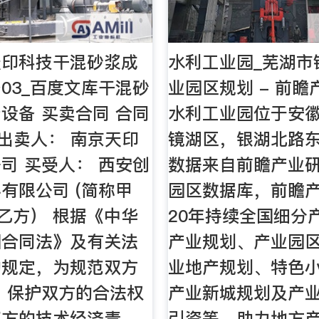
天印科技干混砂浆成
水利工业园_芜湖市
03_百度文库干混砂
业园区规划 - 前
设备 买卖合同 合同
水利工业园位于安
 出卖人： 南京天印
镜湖区，银湖北路东
司 买受人： 西安创
数据来自前瞻产业
有限公司 (简称甲
园区数据库，前瞻
称乙方） 根据《中华
20年持续全国细分
国合同法》及有关法
产业规划、产业园
的规定，为规范双方
业地产规划、特色
 保护双方的合法权
产业新城规划及产
双方的技术经济责
引资等，助力地方