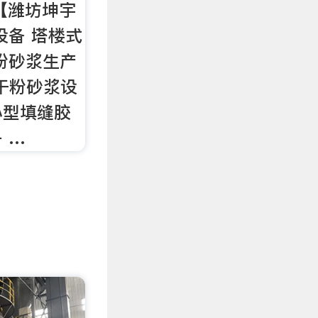
【潍坊坤宇
设备 塔楼式
粉砂浆生产
0 干粉砂浆设
小型填缝胶
 …