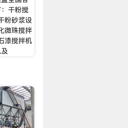
有：干粉搅
,干粉砂浆设
玻化微珠搅拌
真石漆搅拌机
以及