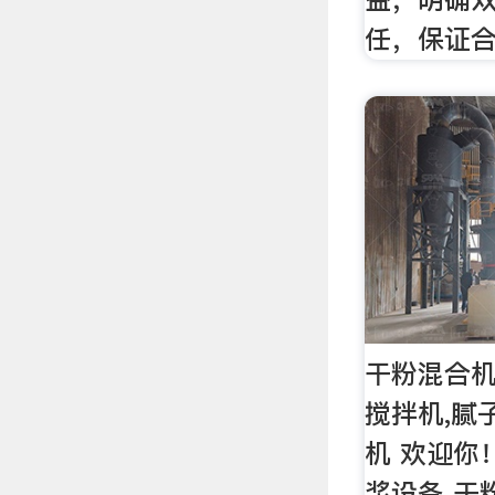
任，保证
干粉混合机
搅拌机,腻
机 欢迎你
浆设备 干