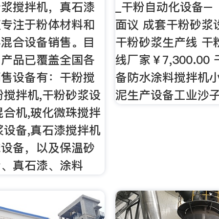
砂浆搅拌机，真石漆
_干粉自动化设备–
直专注于粉体材料和
面议 成套干粉砂浆
料混合设备销售。目
干粉砂浆生产线 干
司产品已覆盖全国各
线厂家￥7,300.0
销售设备有：干粉搅
备防水涂料搅拌机
粉搅拌机,干粉砂浆设
泥生产设备工业沙子
混合机,玻化微珠搅拌
浆设备,真石漆搅拌机
械设备，以及保温砂
粉、真石漆、涂料