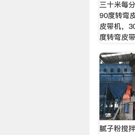
三十米每分
90度转弯
皮带机，3
度转弯皮
腻子粉搅