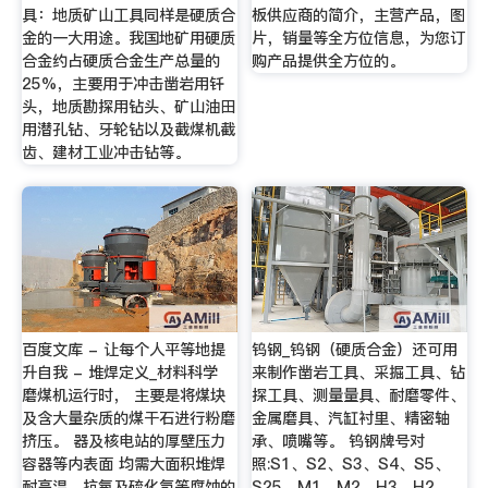
具：地质矿山工具同样是硬质合
板供应商的简介，主营产品，图
金的一大用途。我国地矿用硬质
片，销量等全方位信息，为您订
合金约占硬质合金生产总量的
购产品提供全方位的。
25%，主要用于冲击凿岩用钎
头，地质勘探用钻头、矿山油田
用潜孔钻、牙轮钻以及截煤机截
齿、建材工业冲击钻等。
百度文库 - 让每个人平等地提
钨钢_钨钢（硬质合金）还可用
升自我 - 堆焊定义_材料科学
来制作凿岩工具、采掘工具、钻
磨煤机运行时， 主要是将煤块
探工具、测量量具、耐磨零件、
及含大量杂质的煤干石进行粉磨
金属磨具、汽缸衬里、精密轴
挤压。 器及核电站的厚壁压力
承、喷嘴等。 钨钢牌号对
容器等内表面 均需大面积堆焊
照:S1、S2、S3、S4、S5、
耐高温，抗氧及硫化氢等腐蚀的
S25、M1、M2、H3、H2、