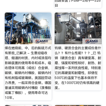
回路安装了PSM—2用于—325
目
煤在燃烧前，中，后的脱硫方式
钨钢、硬质合金的主要成份是什
有那些_已解决 - 生意经吸收
么？？有什么性能？？？_已 钨
塔、烟道的材质、内衬或涂层均
钢（硬质合金）具有硬度高、耐
影响装置的使用寿命和成本。吸
磨、强度和韧性较好、耐热、耐
收塔体可用高（或低）合金钢、
腐蚀等一系列优良性能，特别是
碳钢、碳钢内衬橡胶、碳钢内衬
它的高硬度和耐磨性，即使在
有机树脂或玻璃钢。美国因劳动
500℃的温度下也基本保持不
力昂贵，一般采用合金钢。德国
变，在1000℃时仍有很高的硬
普遍采用碳钢内衬橡胶（溴橡胶
度。
或氯丁橡胶），使用寿命可达
10年。