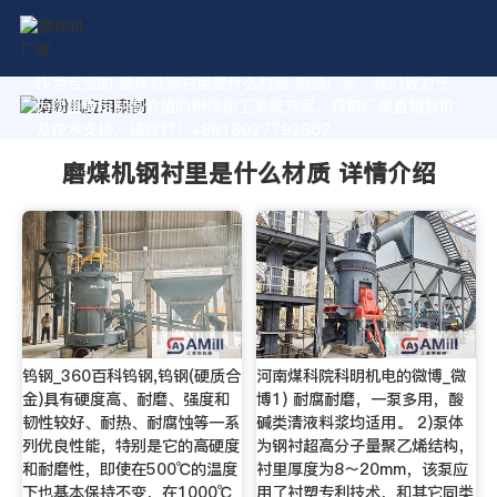
作为专业的 磨煤机钢衬里是什么材质 制造厂家，我们致力于
为您量身定制高价值的粉体加工系统方案。获取厂家直销报价
及技术支持，请拨打：+8618037793862
磨煤机钢衬里是什么材质 详情介绍
钨钢_360百科钨钢,钨钢(硬质合
河南煤科院科明机电的微博_微
金)具有硬度高、耐磨、强度和
博1) 耐腐耐磨，一泵多用，酸
韧性较好、耐热、耐腐蚀等一系
碱类清液料浆均适用。 2)泵体
列优良性能，特别是它的高硬度
为钢衬超高分子量聚乙烯结构，
和耐磨性，即使在500℃的温度
衬里厚度为8～20mm，该泵应
下也基本保持不变，在1000℃
用了衬塑专利技术，和其它同类