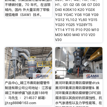
不锈钢衬里。70 年代，在该领
H1、G1 G2 G5 G6 G7 D30
域内，国内 外大量采用了带极
D40 K05K10 K20 YG3X
埋弧堆焊（SAW）技术。
YG3 YG4C YG6 YG8 YG9
YG12 YL10.2 YL60 YG15
YG20 YG25 YG28YT5
YT14 YT15 P10 P20 M10
M20 M30 M40 V10 V20
V30
产品中心_靖江市晨阳耐磨管件
黑河环氧煤沥青防腐钢管dtzk
制造有限公司公司地址：江苏省
黑河环氧煤沥青防腐钢管& 黑
靖江市新桥镇飞跃北路188号
河环氧煤沥青防腐钢管(3PE)防
：马先生 ： 214537 邮箱：
腐涂层以其良好的抗腐蚀性、抗
jjtzg888@163.com
水气渗透性以及力学性能等，在