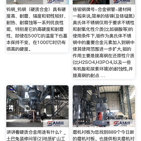
钨钢_钨钢（硬质合金）具有硬
铬钼钢牌号-合金钢管-建材网
度高、耐磨、强度和韧性较好、
一般来说,简单的铬镍(及铬锰氮)
耐热、耐腐蚀等一系列优良性
奥氏体不锈钢仅用于要求不锈性
能，特别是它的高硬度和耐磨
和耐氧化性介质(比如硝酸等)的
性，即使在500℃的温度下也基
使用条件下,钼作为奥氏体不锈
本保持不变，在1000℃时仍有
钢中的重要合金元素加入到钢中
很高的硬度。
使其使用范围进一步扩大,钼的
作用主要是提高钢在还原性介质
(比H2SO4,H3PO4,以及一些
有机酸和尿素环境)的耐蚀性,并
提高钢的耐点 …
讲讲看硬质合金用途有什么？_
磨机衬板为您找到889个今日新
土巴兔装修问答(2)地质矿山工
的磨机衬板。也提供相关磨机衬