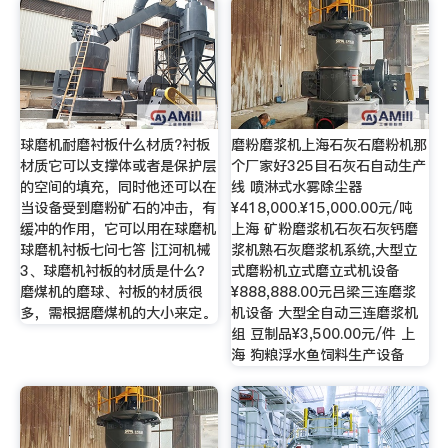
球磨机耐磨衬板什么材质?衬板
磨粉磨浆机上海石灰石磨粉机那
材质它可以支撑体或者是保护层
个厂家好325目石灰石自动生产
的空间的填充，同时他还可以在
线 喷淋式水雾除尘器
当设备受到磨粉矿石的冲击，有
¥418,000.¥15,000.00元/吨
缓冲的作用，它可以用在球磨机
上海 矿粉磨浆机石灰石灰钙磨
球磨机衬板七问七答 |江河机械
浆机熟石灰磨浆机系统,大型立
3、球磨机衬板的材质是什么？
式磨粉机立式磨立式机设备
磨煤机的磨球、衬板的材质很
¥888,888.00元吕梁三连磨浆
多，需根据磨煤机的大小来定。
机设备 大型全自动三连磨浆机
组 豆制品¥3,500.00元/件 上
海 狗粮浮水鱼饲料生产设备