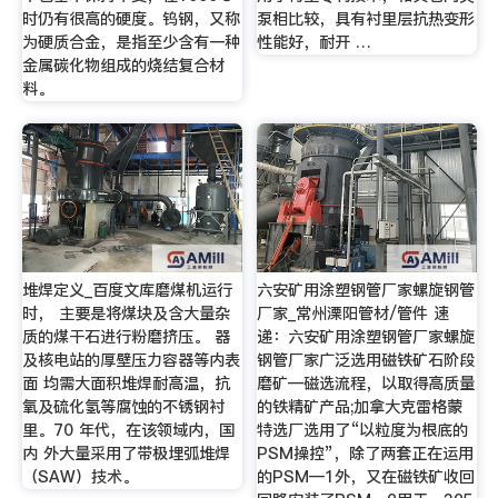
时仍有很高的硬度。钨钢，又称
泵相比较，具有衬里层抗热变形
为硬质合金，是指至少含有一种
性能好，耐开 …
金属碳化物组成的烧结复合材
料。
堆焊定义_百度文库磨煤机运行
六安矿用涂塑钢管厂家螺旋钢管
时， 主要是将煤块及含大量杂
厂家_常州溧阳管材/管件 速
质的煤干石进行粉磨挤压。 器
递：六安矿用涂塑钢管厂家螺旋
及核电站的厚壁压力容器等内表
钢管厂家广泛选用磁铁矿石阶段
面 均需大面积堆焊耐高温，抗
磨矿—磁选流程，以取得高质量
氧及硫化氢等腐蚀的不锈钢衬
的铁精矿产品;加拿大克雷格蒙
里。70 年代，在该领域内，国
特选厂选用了“以粒度为根底的
内 外大量采用了带极埋弧堆焊
PSM操控”，除了两套正在运用
（SAW）技术。
的PSM—1外，又在磁铁矿收回