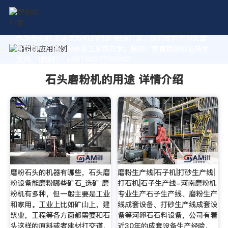
作为专业的 石头磨粉机的用途 制造厂家，我们致力于为您量
身定制高价值的粉体加工系统方案。获取厂家直销报价及技术
支持，请拨打：+8618037793862
石头磨粉机的用途 详情介绍
磨粉石头的机器有哪些，石头磨
磨粉生产线|石子机|打砂生产线|
粉设备能磨粉哪些矿石_选矿 磨
打石机|石子生产线-河南磨粉机
粉机有多种，但一般主要是工业
专业生产石子生产线、磨粉生产
和家用。工业上比如矿山上，建
线成套设备、打砂生产线成套设
筑业，工程等各方面都需要和石
备等河卵石石料设备，公司有着
头这样的原料或者建材打交道，
近30年的成套设备生产经验，