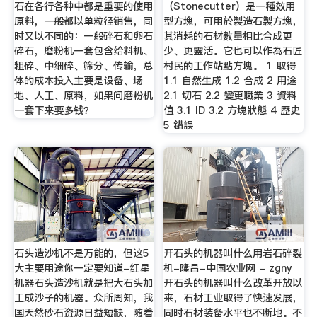
石在各行各种中都是重要的使用
（Stonecutter）是一種效用
原料，一般都以单粒径销售，同
型方塊，可用於製造石製方塊，
时又以不同的：一般碎石和卵石
其消耗的石材數量相比合成更
碎石，磨粉机一套包含给料机、
少、更靈活。它也可以作為石匠
粗碎、中细碎、筛分、传输，总
村民的工作站點方塊。 1 取得
体的成本投入主要是设备、场
1.1 自然生成 1.2 合成 2 用途
地、人工、原料，如果问磨粉机
2.1 切石 2.2 變更職業 3 資料
一套下来要多钱？
值 3.1 ID 3.2 方塊狀態 4 歷史
5 錯誤
石头造沙机不是万能的，但这5
开石头的机器叫什么用岩石碎裂
大主要用途你一定要知道-红星
机-隆昌-中国农业网 - zgny
机器石头造沙机就是把大石头加
开石头的机器叫什么改革开放以
工成沙子的机器。众所周知，我
来，石材工业取得了快速发展，
国天然砂石资源日益短缺，随着
同时石材装备水平也不断地。不