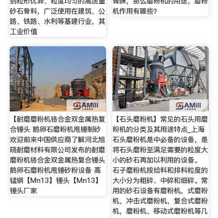
到粒形优异、粒度均匀的高质量
青睐，那么磨粉机的用途，磨粉
砂石骨料，广泛使用在建筑、公
机作用有哪些？
路、铁路、水利等基建行业，其
工业价值
【耐磨磨粉机铬合金双金属热复
【石头磨粉机】常见的石头用磨
合锤头 鹅卵石磨粉机甩锤制砂
粉机的分类及其用途特点_上海
欢迎前来中国供应商了解河北旭
石头磨粉机是中必备的设备，是
晓耐磨材料有限公司发布的耐磨
将石头磨粉至满足需要的粒度大
磨粉机铬合金双金属热复合锤头
小的砂石再加以利用的设备。
鹅卵石磨粉机甩锤砂粉设备 高
石子磨粉机按给料和排料粒度的
锰钢【Mn13】锤头【Mn13】
大小分为粗碎、中碎和细碎。常
锤头厂家
用的砂石设备有磨粉机，式磨粉
机，冲击式磨粉机，复合式磨粉
机，磨粉机、移动式磨粉机等几