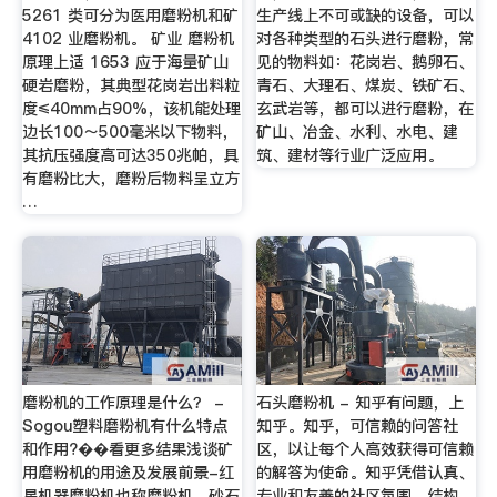
5261 类可分为医用磨粉机和矿
生产线上不可或缺的设备，可以
4102 业磨粉机。 矿业 磨粉机
对各种类型的石头进行磨粉，常
原理上适 1653 应于海量矿山
见的物料如：花岗岩、鹅卵石、
硬岩磨粉，其典型花岗岩出料粒
青石、大理石、煤炭、铁矿石、
度≤40mm占90%，该机能处理
玄武岩等，都可以进行磨粉，在
边长100～500毫米以下物料，
矿山、冶金、水利、水电、建
其抗压强度高可达350兆帕，具
筑、建材等行业广泛应用。
有磨粉比大，磨粉后物料呈立方
…
磨粉机的工作原理是什么？ -
石头磨粉机 - 知乎有问题，上
Sogou塑料磨粉机有什么特点
知乎。知乎，可信赖的问答社
和作用?��看更多结果浅谈矿
区，以让每个人高效获得可信赖
用磨粉机的用途及发展前景-红
的解答为使命。知乎凭借认真、
星机器磨粉机也称磨粉机，砂石
专业和友善的社区氛围，结构