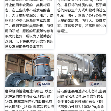
行业使用率较高的一类机械设
化、易获得的优质内容，基于问
备，在工业技术不断发展的当
答的内容生产方式和独特的社区
下，为了更好地服务于用户，磨
机制，吸引、聚集了各行各业中
粉机的种类也逐渐地丰富起来
大量的亲历者、内行人、领域专
了。但因不同种类磨粉机，所适
家、领域爱好者，将高质量的内
用的领域、磨粉的细度等均存有
容透过
很大的差异，所以为了辅助客户
选购，以下将是对矿用磨粉机用
途及发展前景有关事宜的
磨粉机的性能用途有哪些_状态:
碎石的主要用途碎石打沙机主要
未解决耐磨件对碎石场的用途_
用途 碎石打沙机适合磨粉的石
状态: 未解决粉碎机与磨粉机有
头主要为磨蚀性弱的石头,相对
什么区别？_状态: 未解决石头很
抗压受力性能为100MPa,含含