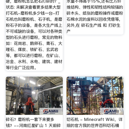
硬，磨粉机怎么把石打碎的？_
水量不得高于15%,还有比方纤
状态: 未解决查看更多结果大型
维结构、弹性和韧性结构较强的
打石机-磨粉机多少钱一台-打
碎木头、纸张的磨粉操作或磨粉
石机也叫磨粉机、石子机，是磨
石棉水泥的废料以回收凭借等,
粉石子的设备，是各大生产线上
另外,在 碎石生产线 和 打砂生
不可或缺的设备，可以对各种类
产
型的石头进行磨粉，常见的物料
如：花岗岩、鹅卵石、青石、大
理石、煤炭、铁矿石、玄武岩
等，都可以进行磨粉，在矿山、
冶金、水利、水电、建筑、建材
等行业广泛应用。
碎石？磨粉机一套下来要多
切石机 - Minecraft Wiki，详
钱？--河南红星矿山 1 天前碎
细的官方我的世界百科切石機