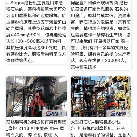
- Sogou磨粉机主要是用来磨
何配置？附碎石现场视频 磨粉
粉石头的，磨粉机按照大类可分
机器设备厂家为您服务 石头的
为医用磨粉机和矿业磨粉机。矿
用途广，原料的成本低，资源丰
业磨粉机原理上适应于海量矿山
富，碎石行业的发展是非常有前
硬岩磨粉，其典型花岗岩出料粒
景的，值得用户的投资，如果您
度≤40mm占90%，该机能处理
也需要这样一条碎石生产线，您
边长100～500毫米以下物料，
可以来我们 红星机器厂家 看一
其抗压强度高可达350兆帕，具
看。 我们有四十余年的实践经
有磨粉比大，磨粉后物料呈立方
验积累，拥有自己的核心生产团
体颗粒等优点。
队，现有在线员工2300余人，
其中研发技术
简述磨粉机的用途和作用有哪些
大型打石机-磨粉机多少钱一
_磨粉 2113 机主要是 用来 磨
台-打石机也叫磨粉机、石子
粉石头的，碎 石机 按照 大
机，是磨粉石子的设备，是各大