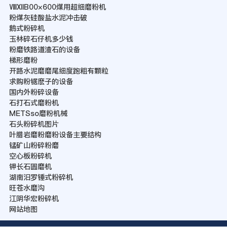
ⅧⅫB00×600煤用超细磨粉机
粉煤灰硅酸盐水泥冲击破
鹅式粉碎机
玉林碎石仔机多少钱
粉磨铁路道渣石的设备
梯形磨粉
开路水泥磨磨尾细度跑粗有颗粒
求购粉锯麽子的设备
国内外粉碎设备
石打石式磨粉机
METSso磨粉机械
石头粉碎机图片
叶腊岩磨粉磨粉设备主要结构
锰矿山粉碎粉磨
空心板粉碎机
钾长石圆磨机
湖南汨罗锤式粉碎机
旺苍水磨沟
江阴华宏粉碎机
网站地图