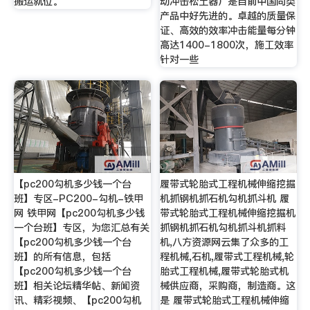
搬运就位。
动冲击松土器）是目前中国同类
产品中好先进的。卓越的质量保
证、高效的效率冲击能量每分钟
高达1400-1800次，施工效率
针对一些
【pc200勾机多少钱一个台
履带式轮胎式工程机械伸缩挖掘
班】专区-PC200-勾机-铁甲
机抓钢机抓石机勾机抓斗机 履
网 铁甲网【pc200勾机多少钱
带式轮胎式工程机械伸缩挖掘机
一个台班】专区，为您汇总有关
抓钢机抓石机勾机抓斗机抓料
【pc200勾机多少钱一个台
机,八方资源网云集了众多的工
班】的所有信息，包括
程机械,石机,履带式工程机械,轮
【pc200勾机多少钱一个台
胎式工程机械,履带式轮胎式机
班】相关论坛精华帖、新闻资
械供应商，采购商，制造商。这
讯、精彩视频、【pc200勾机
是 履带式轮胎式工程机械伸缩