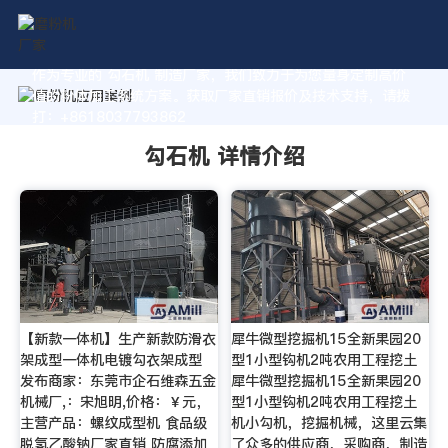
作为专业的 勾石机 制造厂家，我们致力于为您量身定制高价
值的粉体加工系统方案。获取厂家直销报价及技术支持，请拨
打：+8618037793862
勾石机 详情介绍
【新款一体机】生产新款防滑衣
犀牛微型挖掘机15全新果园20
架成型一体机电镀勾衣架成型
型1小型钩机2吨农用工程挖土
发布商家：东莞市企石维森五金
犀牛微型挖掘机15全新果园20
机械厂,：宋旭明,价格：￥元，
型1小型钩机2吨农用工程挖土
主营产品：螺纹成型机 食品级
机小勾机，挖掘机械，这里云集
脱氢乙酸钠厂家直销 防腐添加
了众多的供应商，采购商，制造