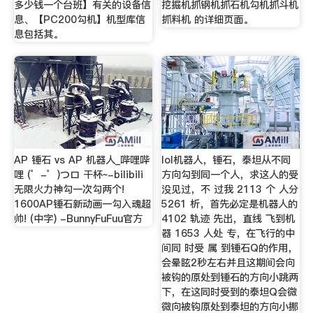
多少钱一个台班】有关的设备信
挖掘机抓钢机抓石机勾机抓斗机
息、【PC200勾机】机型库信
抓料机 的详细页面。
息包括其。
AP 锤石 vs AP 机器人_哔哩哔
lol机器人，锤石，泰坦从不同
哩 (゜-゜)つロ 干杯~-bilibili
方向勾到同一个人，求这人的受
无限火力神勾一次勾两个!
没见过，不 过我 2113 个 人分
1600AP锤石新动画一勾入魂超
5261 析，首先必定是机器人的
帅! (中字) -BunnyFuFuu官方
4102 轨迹 先出，直线 飞到机
器 1653 人处 专，在飞行的中
间同 时受 属 到锤石Q的作用，
会晕眩2秒左右并且这期间会向
被钩的原处到锤石的方向小跳两
下，在这同时受到的泰坦Q会微
微向被钩原处到泰坦的方向小挪