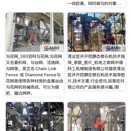
一块距离，同时被勾的对象 …
勾花网_360百科勾花网,勾花网
清远竖井开挖静态劈石机技术指
又名菱形网、勾丝网、活络网、
导_参数_图片_机电之家网中德
勾网等。英文名:Chain Link
科工机械制造有限公司提供清远
Fence 或 Diamond Fence勾
竖井开挖静态劈石机技术指导图
花网是使用各种材质的金属丝由
片,技术文章,行业资讯,如果您对
勾花网机钩编而成，可分为缩
我公司的产品服务感兴趣,请!
把、握边两种。