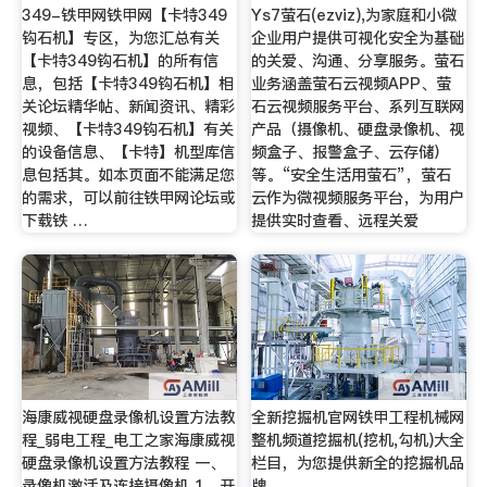
349-铁甲网铁甲网【卡特349
Ys7萤石(ezviz),为家庭和小微
钩石机】专区，为您汇总有关
企业用户提供可视化安全为基础
【卡特349钩石机】的所有信
的关爱、沟通、分享服务。萤石
息，包括【卡特349钩石机】相
业务涵盖萤石云视频APP、萤
关论坛精华帖、新闻资讯、精彩
石云视频服务平台、系列互联网
视频、【卡特349钩石机】有关
产品（摄像机、硬盘录像机、视
的设备信息、【卡特】机型库信
频盒子、报警盒子、云存储）
息包括其。如本页面不能满足您
等。“安全生活用萤石”，萤石
的需求，可以前往铁甲网论坛或
云作为微视频服务平台，为用户
下载铁 …
提供实时查看、远程关爱
海康威视硬盘录像机设置方法教
全新挖掘机官网铁甲工程机械网
程_弱电工程_电工之家海康威视
整机频道挖掘机(挖机,勾机)大全
硬盘录像机设置方法教程 一、
栏目，为您提供新全的挖掘机品
录像机激活及连接摄像机 1、开
牌、。