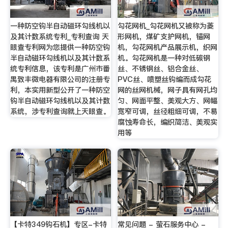
一种防空钩半自动磁环勾线机以
勾花网机_勾花网机又被称为菱
及其计数系统专利_专利查询 天
形网机，煤矿支护网机，锚网
眼查专利网为您提供一种防空钩
机，勾花网机产品展示机，织网
半自动磁环勾线机以及其计数系
机。勾花网机是一种对低碳钢
统专利信息，该专利是广州市番
丝、不锈钢丝、铝合金丝、
禺致丰微电器有限公司的注册专
PVC丝、喷塑丝钩编而成勾花
利，本实用新型公开了一种防空
网的丝网机械，网子具有网孔均
钩半自动磁环勾线机以及其计数
匀、网面平整、美观大方、网幅
系统，涉专利查询就上天眼查。
宽窄可调，丝径粗细可调，不易
腐蚀寿命长，编织简洁、美观实
用等
【卡特349钩石机】专区-卡特
常见问题 - 萤石服务中心 -