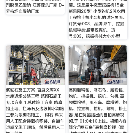
剂脱氢乙酸钠 江苏源头厂家 D-
商。这是犀牛微型挖掘机15全
异抗坏血酸钠厂家
新果园20型1小型钩机2吨农用
工程挖土机小勾机的详细页面。
订货号:003，品牌:犀牛，挖掘
机械种类:履带挖掘机，货
号:003，挖掘机械大小:小型
浆砌石施工方案_百度文库XX
高频磨粉锤、啄石鸟、磨粉锤、
水库进场公路工程 浆砌石施工
炮机、挖掘机、挖机、勾机 高
专项方案 1.总体施工方案 路肩
频磨粉锤、啄石鸟、磨粉锤、炮
挡土墙、拦马石及边坡排水沟施
机、挖掘机、挖机、勾机、松土
工都为浆砌石施工。 砌石 料采
器 是在优酷播出的自拍高清视
用人工配合装载机积装、自卸车
频,于 01:04:10上线。视频内容
运输至施工现场，然后采用人工
简介:“啄石鸟”高频磨粉锤（震