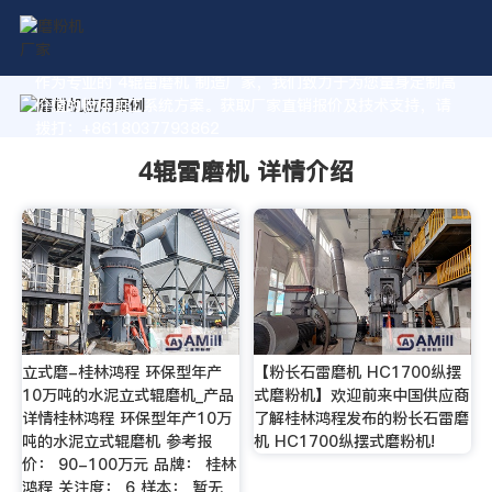
作为专业的 4辊雷磨机 制造厂家，我们致力于为您量身定制高
价值的粉体加工系统方案。获取厂家直销报价及技术支持，请
拨打：+8618037793862
4辊雷磨机 详情介绍
立式磨-桂林鸿程 环保型年产
【粉长石雷磨机 HC1700纵摆
10万吨的水泥立式辊磨机_产品
式磨粉机】欢迎前来中国供应商
详情桂林鸿程 环保型年产10万
了解桂林鸿程发布的粉长石雷磨
吨的水泥立式辊磨机 参考报
机 HC1700纵摆式磨粉机!
价： 90-100万元 品牌： 桂林
鸿程 关注度： 6 样本： 暂无