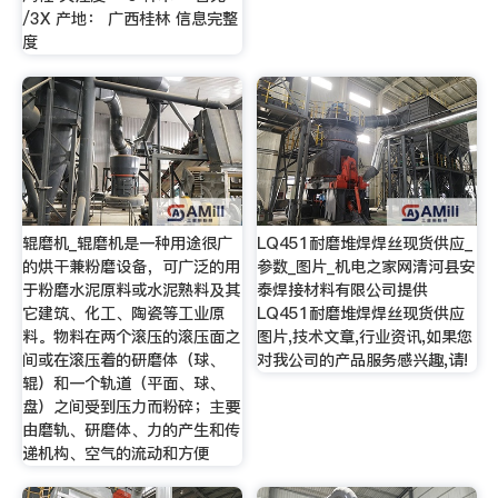
/3X 产地： 广西桂林 信息完整
度
辊磨机_辊磨机是一种用途很广
LQ451耐磨堆焊焊丝现货供应_
的烘干兼粉磨设备，可广泛的用
参数_图片_机电之家网清河县安
于粉磨水泥原料或水泥熟料及其
泰焊接材料有限公司提供
它建筑、化工、陶瓷等工业原
LQ451耐磨堆焊焊丝现货供应
料。物料在两个滚压的滚压面之
图片,技术文章,行业资讯,如果您
间或在滚压着的研磨体（球、
对我公司的产品服务感兴趣,请!
辊）和一个轨道（平面、球、
盘）之间受到压力而粉碎；主要
由磨轨、研磨体、力的产生和传
递机构、空气的流动和方便