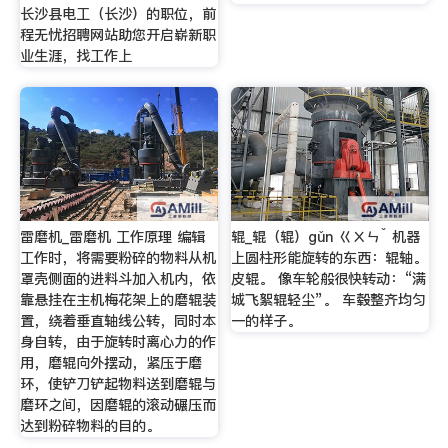
长沙县电工（长沙）的职位，前
程无忧招聘网站助您开启崭新职
业生涯，找工作上
雷磨机_雷磨机 工作原理 编辑
辊_辊（辊）gǔn ㄍㄨㄣˇ 机器
工作时，将需要粉碎的物料从机
上圆柱形能旋转的东西：辊轴。
罩壳侧面的进料斗加入机内，依
皮辊。 像车轮般很快转动：“满
靠悬挂在主机梅花架上的磨辊装
城飞絮辊轻尘”。 车毂整齐均匀
置，绕着垂直轴线公转，同时本
一的样子。
身自转，由于旋转时离心力的作
用，磨辊向外摆动，紧压于磨
环，使铲刀铲起物料送到磨辊与
磨环之间，因磨辊的滚动碾压而
达到粉碎物料的目的。