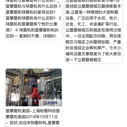
球磨机与雷蒙磨有什么区别？_
立磨磨辊辊芯磨损修复手册-百
雷蒙磨机与球磨机有什么区别 1
度经验立磨磨辊辊芯磨损修复手
雷蒙磨和球磨机的差异区别？
册,立磨是一种理想的大型粉磨
雷蒙磨和球磨机有什么区别？ 2
设备，广泛应用于水泥、电力、
球磨机和雷蒙磨那个性价比要
冶金、化工、非金属矿等行业。
高？ 4 球磨机和雷蒙磨粉机的
立磨磨辊辊芯和辊皮在使用过程
区别~~ 复制的不要。详细的！
中，一旦出现配合间隙，将会使
辊芯与辊皮之间磨损加剧，严重
的会造成企业停机停产。今天小
编写这篇文章就是为了和大家交
流一下立磨磨辊辊芯
雷蒙磨机美国-上海粉磨科技雷
蒙磨机美国2018年10月11日
- 您好,欢迎来到磨粉机,雷蒙磨