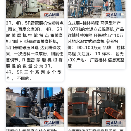
3R、4R、5R雷蒙磨机性能特点
立式磨-桂林鸿程 环保型年产
_图文_百度文库3R、 4R、 5R
10万吨的水泥立式辊磨机_产品
雷 蒙 磨 机 性 能 特 点 雷蒙磨
详情桂林鸿程 环保型年产10万
机也叫 R 型悬辊雷蒙磨粉机，
吨的水泥立式辊磨机 参考报
采用悬辊碾压风选 达到粉碎效
价： 90-100万元 品牌： 桂林
果，一次进料一次成粉，细度任
鸿程 关注度： 13 样本： 暂无
意调节。R 型雷 蒙 磨 机 根 据
/3X 产地： 广西桂林 信息完整
磨 辊 的 数 量 分 为 3R、
度
4R、 5R 三 个 系 列 多 个 型
号 ， 不同的。