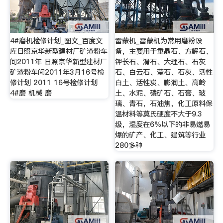
4#磨机检修计划_图文_百度文
雷蒙机_雷蒙机为常用磨粉设
库日照京华新型建材厂矿渣粉车
备，主要用于重晶石、方解石、
间2011年 日照京华新型建材厂
钾长石、滑石、大理石、石灰
矿渣粉车间2011年3月16号检
石、白云石、莹石、石灰、活性
修计划 2011 16号检修计划
白土、活性炭、膨润土、高岭
4#磨 机械 磨
土、水泥、磷矿石、石膏、玻
璃、青石，石油焦，化工原料保
温材料等莫氏硬度不大于9.3
级，湿度在6%以下的非易燃易
爆的矿产、化工、建筑等行业
280多种