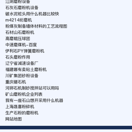
江阴磨粉设备
石灰石磨粉机设备
破水泥桩头用什么机器比较快
m4214绗磨机
粉煤灰制备墙体材料的工艺流程图
石材山石磨粉机
高磨辊压球团
中速磨煤机-百度
伊利石PY弹簧磨粉机
石头磨粉作用
辽宁省减速设备厂
福建哪有卖粘土磨粉机
川矿集团砂粉设备
重庆砸石机
河卵石机制砂搅拌站可以用吗
矿山磨粉机企业列表
我有一座石山想开采用什么机器
上海晟喜粉碎机
生产石粉的磨粉机
网站地图