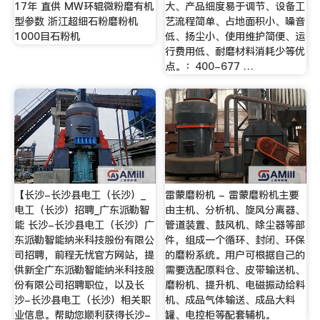
17年 直供 MW环辊微粉磨有机
大、产品细度易于调节、设备工
型参数 浙江超细石粉磨粉机
艺流程简单、占地面积小、噪音
1000目石粉机
低、扬尘小、使用维护简便、运
行费用低、耐磨材料消耗少等优
点。：400-677 …
【长沙-长沙县电工（长沙）_
雷蒙磨粉机 - 雷蒙磨粉机主要
电工（长沙）招聘_广东派勒智
由主机、分析机、旋风分离器、
能 长沙-长沙县电工（长沙）广
管道装置、鼓风机、除尘器等部
东派勒智能纳米科技股份有限公
件，组成一个循环、封闭、环保
司招聘，前程无忧官方网站，提
的磨粉系统。用户可根据自己的
供新全广东派勒智能纳米科技股
需要选配原料仓、皮带输送机、
份有限公司招聘职位，以及长
磨粉机、提升机、电磁振动给料
沙-长沙县电工（长沙）相关职
机、成品气体输送、成品大料
业信息。帮助您顺利获得长沙-
罐、电控柜等配套辅机。