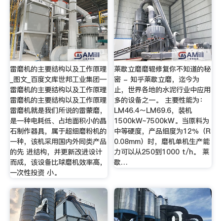
雷磨机的主要结构以及工作原理
莱歇立磨磨辊修复你不知道的秘
_图文_百度文库世邦工业集团—
密 - 知乎莱歇立磨，迄今为
雷磨机的主要结构以及工作原理
止，世界各地的水泥行业中应用
雷磨机的主要结构以及工作原理
多的设备之一。 主要性能为：
雷磨机就是我们所说的雷蒙磨，
LM46.4～LM69.6，装机
是一种电耗低、占地面积小的晶
1500kW~7500kW。当原料为
石制作器具，属于超细磨粉机的
中等硬度，产品细度为12％（R
一种，该机采用国内外同类产品
0.08mm）时，磨机单机生产能
的先 进结构，并更新改进设计
力可以从250到1000 t/h。 莱
而成，该设备比球磨机效率高，
歇…
一次性投资 小。