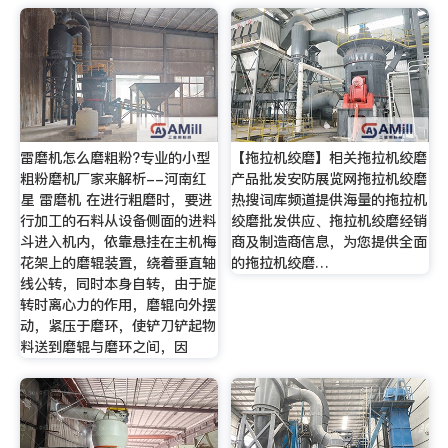
雷磨机怎么磨粗粉?专业的小型
【拖拉机绞磨】相关拖拉机绞磨
粗粉磨机厂家来解析--河南红
产品批发安防展览网拖拉机绞磨
星 雷磨机 在进行粗磨时，要进
热搜词库频道提供海量的拖拉机
行加工的石料从设备侧面的进料
绞磨批发供应、拖拉机绞磨经销
斗进入机内，依靠悬挂在主机梅
商及制造商信息，为您提供全面
花架上的磨辊装置，绕着垂直轴
的拖拉机绞磨…
线公转，同时本身自转，由于旋
转时离心力的作用，磨辊向外摆
动，紧压于磨环，使铲刀铲起物
料送到磨辊与磨环之间，因