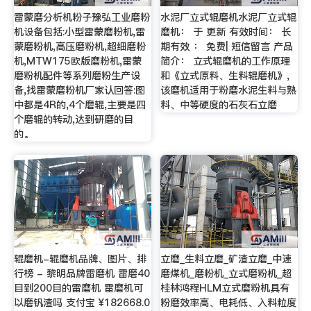
雷蒙磨分析机粉子豫弘工业磨粉
水泥厂立式辊磨机水泥厂立式辊
机设备包括:小型雷蒙磨粉机,雷
磨机： 于 更新 有效时间： 长
蒙磨粉机,高压磨粉机,超细磨粉
期有效 ： 免费| 短信留言 产品
机,MTW175欧版磨粉机,雷蒙
简介： 立式辊磨机的工作原理
磨粉机配件等系列磨粉生产设
和《立式原料、生料辊磨机》,
备,找雷蒙磨粉机厂家认回答:图
该磨机适用于粉磨水泥生料与熟
中都是4R的,4个磨辊,主要是四
料、中等硬度的石灰石立磨
个磨辊的转动,达到研磨的目
的。
辊磨机-辊磨机品牌、图片、排
立磨_生料立磨_矿渣立磨_中速
行榜 - 黎明品牌雷磨机 雷磨40
磨煤机_磨粉机_立式磨粉机_超
目到200目的雷磨机 雷磨机可
桂林鸿程HLM立式磨粉机具有
以磨钒渣吗 支付宝 ¥182668.0
粉磨效率高、电耗低、入料粒度